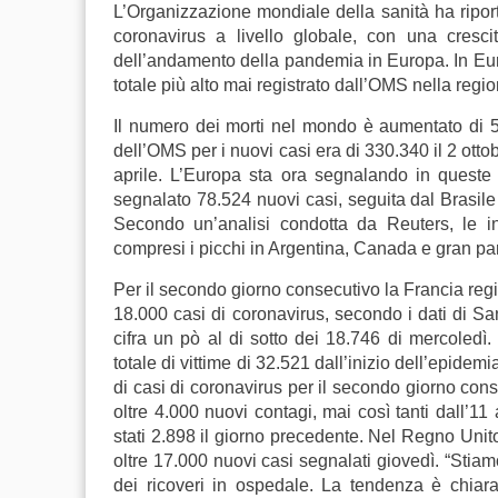
L’Organizzazione mondiale della sanità ha ripor
coronavirus a livello globale, con una cresc
dell’andamento della pandemia in Europa. In Europ
totale più alto mai registrato dall’OMS nella regio
Il numero dei morti nel mondo è aumentato di 5.
dell’OMS per i nuovi casi era di 330.340 il 2 ottob
aprile. L’Europa sta ora segnalando in queste o
segnalato 78.524 nuovi casi, seguita dal Brasile
Secondo un’analisi condotta da Reuters, le 
compresi i picchi in Argentina, Canada e gran pa
Per il secondo giorno consecutivo la Francia regi
18.000 casi di coronavirus, secondo i dati di San
cifra un pò al di sotto dei 18.746 di mercoledì
totale di vittime di 32.521 dall’inizio dell’epidem
di casi di coronavirus per il secondo giorno cons
oltre 4.000 nuovi contagi, mai così tanti dall’1
stati 2.898 il giorno precedente. Nel Regno Unito
oltre 17.000 nuovi casi segnalati giovedì. “Stia
dei ricoveri in ospedale. La tendenza è chiar