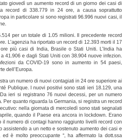
tato giovedì un aumento record di un giorno dei casi di
ita record di 338.779 in 24 ore, a causa soprattutto
a in particolare si sono registrati 96.996 nuovi casi, il
ne.
514 per un totale di 1.05 milioni. Il precedente record
re. L’agenzia ha riportato un record di 12.393 morti il ​​17
re più casi di India, Brasile o Stati Uniti. L’India ha
 a 41.906 e dagli Stati Uniti con 38.904 nuove infezion.
infezioni da COVID-19 sono in aumento in 54 paesi,
rte dell’Europa.
stra un numero di nuovi contagiati in 24 ore superiore ai
té Publique. I nuovi positivi sono stati ieri 18.129, una
. Da ieri si registrano 76 nuovi decessi, per un numero
ia. Per quanto riguarda la Germania, si registra un record
ecutivo: nella giornata di mercoledì sono stati segnalati
1 aprile, quando il Paese era ancora in lockdown. Erano
 il numero di contagi hanno raggiunto livelli record con
mo assistendo a un netto e sostenuto aumento dei casi e
a ed è molto preoccupante “, ha affermato la dott.ssa