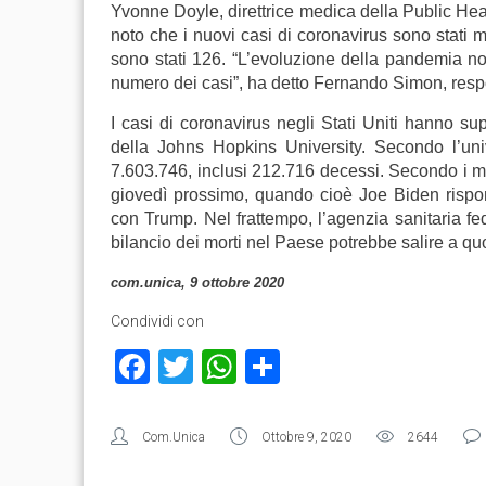
Yvonne Doyle, direttrice medica della Public Hea
noto che i nuovi casi di coronavirus sono stati m
sono stati 126. “L’evoluzione della pandemia no
numero dei casi”, ha detto Fernando Simon, resp
I casi di coronavirus negli Stati Uniti hanno s
della Johns Hopkins University. Secondo l’un
7.603.746, inclusi 212.716 decessi. Secondo i m
giovedì prossimo, quando cioè Joe Biden rispond
con Trump. Nel frattempo, l’agenzia sanitaria fed
bilancio dei morti nel Paese potrebbe salire a qu
com.unica, 9 ottobre 2020
Condividi con
Facebook
Twitter
WhatsApp
Condividi
Com.Unica
Ottobre 9, 2020
2644