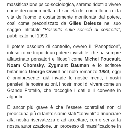
massificazione psico-sociologica, saremo ridotti a vivere
come dei numeri nella c.d. società del controllo in cui la
vita dell’uomo è costantemente monitorata dal potere,
così come preconizzato da
Gilles Deleuze
nel suo
saggio intitolato “
Poscritto sulle società di controllo
”,
pubblicato nel 1990.
Il potere assoluto di controllo, ovvero il “Panopticon”,
inteso come tropo di un potere invisibile, che ha sempre
affascinato pensatori e filosofi come
Michel Foucault
,
Noam Chomsky
,
Zygmunt Bauman
e lo scrittore
britannico
George Orwell
nel noto romanzo
1984
, oggi
è onnipresente; già invade le nostre menti, i nostri
pensieri, le nostre azioni, i nostri modi di vivere come un
Grande Fratello, che raccoglie i dati e li converte in
algoritmi.
E ancor più grave è che l’essere controllati non ci
preoccupa più di tanto: siamo stati “convinti” a rinunciare
alla nostra riservatezza e ad accettare, con o senza la
nostra autorizzazione, un processo di massificazione in