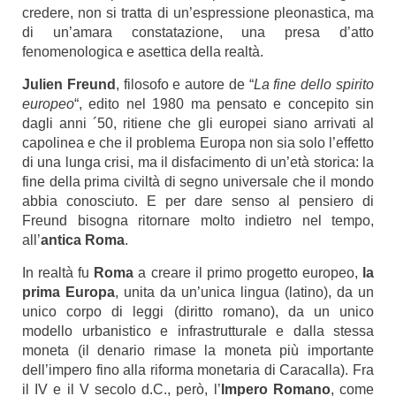
credere, non si tratta di un’espressione pleonastica, ma
di un’amara constatazione, una presa d’atto
fenomenologica e asettica della realtà.
Julien Freund
, filosofo e autore de “
La fine dello spirito
europeo
“, edito nel 1980 ma pensato e concepito sin
dagli anni ´50, ritiene che gli europei siano arrivati al
capolinea e che il problema Europa non sia solo l’effetto
di una lunga crisi, ma il disfacimento di un’età storica: la
fine della prima civiltà di segno universale che il mondo
abbia conosciuto. E per dare senso al pensiero di
Freund bisogna ritornare molto indietro nel tempo,
all’
antica Roma
.
In realtà fu
Roma
a creare il primo progetto europeo,
la
prima Europa
, unita da un’unica lingua (latino), da un
unico corpo di leggi (diritto romano), da un unico
modello urbanistico e infrastrutturale e dalla stessa
moneta (il denario rimase la moneta più importante
dell’impero fino alla riforma monetaria di Caracalla). Fra
il IV e il V secolo d.C., però, l’
Impero Romano
, come