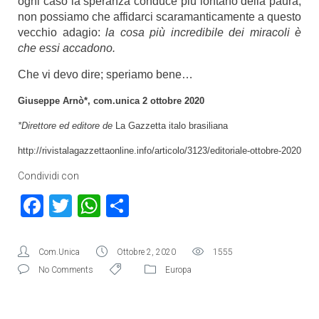
ogni caso la speranza conduce più lontano della paura,
non possiamo che affidarci scaramanticamente a questo
vecchio adagio:
la cosa più incredibile dei miracoli è
che essi accadono.
Che vi devo dire; speriamo bene…
Giuseppe Arnò*, com.unica 2 ottobre 2020
*Direttore ed editore de
La Gazzetta italo brasiliana
http://rivistalagazzettaonline.info/articolo/3123/editoriale-ottobre-2020
Condividi con
Facebook
Twitter
WhatsApp
Condividi
Com.Unica
Ottobre 2, 2020
1555
No Comments
Europa