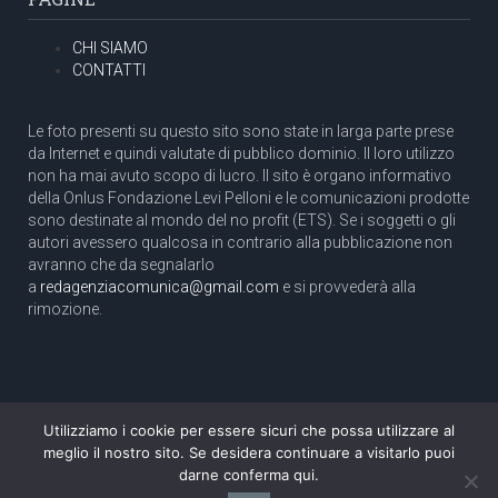
CHI SIAMO
CONTATTI
Le foto presenti su questo sito sono state in larga parte prese
da Internet e quindi valutate di pubblico dominio. Il loro utilizzo
non ha mai avuto scopo di lucro. Il sito è organo informativo
della Onlus Fondazione Levi Pelloni e le comunicazioni prodotte
sono destinate al mondo del no profit (ETS). Se i soggetti o gli
autori avessero qualcosa in contrario alla pubblicazione non
avranno che da segnalarlo
a
redagenziacomunica@gmail.com
e si provvederà alla
rimozione.
Utilizziamo i cookie per essere sicuri che possa utilizzare al
Copyright 2003 com.unica - Tutti i diritti riservati
meglio il nostro sito. Se desidera continuare a visitarlo puoi
Aut. Tribunale di Roma N. 466/2003 dell'11/11/2003
darne conferma qui.
Direttore responsabile: Pino Pelloni [direttore@agenziacomunica.net]