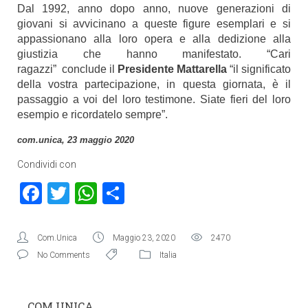
Dal 1992, anno dopo anno, nuove generazioni di
giovani si avvicinano a queste figure esemplari e si
appassionano alla loro opera e alla dedizione alla
giustizia che hanno manifestato. “
Cari
ragazzi” conclude il
Presidente Mattarella
“il significato
della vostra partecipazione, in questa giornata, è il
passaggio a voi del loro testimone. Siate fieri del loro
esempio e ricordatelo sempre”.
com.unica, 23 maggio 2020
Condividi con
Facebook
Twitter
WhatsApp
Condividi
Com.Unica
Maggio 23, 2020
2470
No Comments
Italia
COM.UNICA