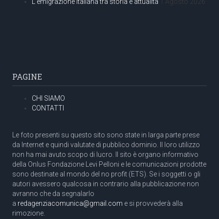
L’emigrazione italiana tra storia e attualità
1 Agosto 2026
PAGINE
CHI SIAMO
CONTATTI
Le foto presenti su questo sito sono state in larga parte prese
da Internet e quindi valutate di pubblico dominio. Il loro utilizzo
non ha mai avuto scopo di lucro. Il sito è organo informativo
della Onlus Fondazione Levi Pelloni e le comunicazioni prodotte
sono destinate al mondo del no profit (ETS). Se i soggetti o gli
autori avessero qualcosa in contrario alla pubblicazione non
avranno che da segnalarlo
a
redagenziacomunica@gmail.com
e si provvederà alla
rimozione.