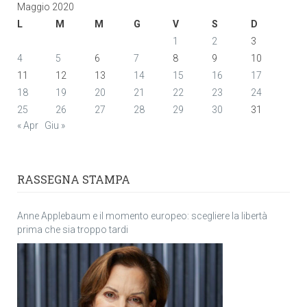
Maggio 2020
L
M
M
G
V
S
D
1
2
3
4
5
6
7
8
9
10
11
12
13
14
15
16
17
18
19
20
21
22
23
24
25
26
27
28
29
30
31
« Apr
Giu »
RASSEGNA STAMPA
Anne Applebaum e il momento europeo: scegliere la libertà
prima che sia troppo tardi