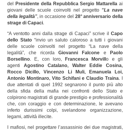
del
Presidente della Repubblica Sergio Mattarella
ai
giovani delle scuole coinvolti nel progetto
“La nave
della legalità”
, in occasione del
28° anniversario della
strage di Capaci
.
“A ventotto anni dalla strage di Capaci” scrive il
Capo
dello Stato
“invio un saluto caloroso a tutti i giovani
delle scuole coinvolti nel progetto “La nave della
legalità”, che ricorda
Giovanni Falcone
e
Paolo
Borsellino
. E, con loro,
Francesca Morvill
o e gli
agenti
Agostino Catalano, Walter Eddie Cosina,
Rocco Dicillo, Vincenzo Li Muli, Emanuela Loi,
Antonio Montinaro, Vito Schifani e Claudio Traina
.
I
due attentati di quel 1992 segnarono il punto più alto
della sfida della mafia nei confronti dello Stato e
colpirono magistrati di grande prestigio e professionalità
che, con coraggio e con determinazione, le avevano
inferto durissimi colpi, svelandone organizzazione,
legami, attività illecite.
I mafiosi, nel progettare l’assassinio dei due magistrati,