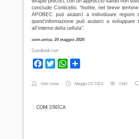
terapie precoci, con un approccio valido non solo c
conclude Conticello. “Inoltre, nel breve termine
APOBEC può aiutarci a individuare regioni de
quest’informazione può aiutarci a sviluppare 
all’interno della cellula”.
com.unica, 20 maggio 2020
Condividi con
Facebook
Twitter
WhatsApp
Condividi
Com.Unica
Maggio 20, 2020
2642
COM.UNICA