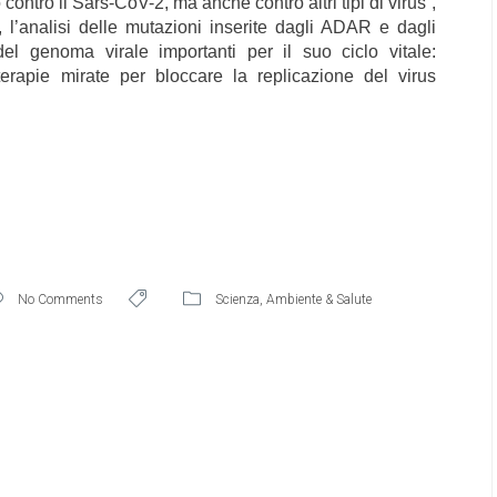
ontro il Sars-CoV-2, ma anche contro altri tipi di virus”,
, l’analisi delle mutazioni inserite dagli ADAR e dagli
l genoma virale importanti per il suo ciclo vitale:
terapie mirate per bloccare la replicazione del virus
No Comments
Scienza
,
Ambiente & Salute