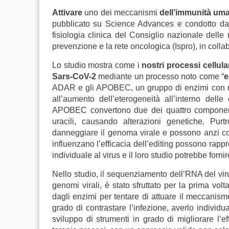
Attivare
uno dei meccanismi
dell’immunità u
pubblicato su Science Advances e condotto dal g
fisiologia clinica del Consiglio nazionale delle ri
prevenzione e la rete oncologica (Ispro), in colla
Lo studio mostra come i
nostri processi cellula
Sars-CoV-2
mediante un processo noto come “
e
ADAR e gli APOBEC, un gruppo di enzimi con ruo
all’aumento dell’eterogeneità all’interno dell
APOBEC convertono due dei quattro componenti
uracili, causando alterazioni genetiche. Pur
danneggiare il genoma virale e possono anzi contri
influenzano l’efficacia dell’editing possono rapp
individuale al virus e il loro studio potrebbe fornir
Nello studio, il sequenziamento dell’RNA del vir
genomi virali, è stato sfruttato per la prima vol
dagli enzimi per tentare di attuare il meccanism
grado di contrastare l’infezione, averlo individua
sviluppo di strumenti in grado di migliorare l’e