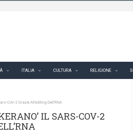
TÀ
ITALIA
CULTURA
RELIGIONE
S
Sars-CoV-2 Grazie All’editing Dell’RNA
ERANO’ IL SARS-COV-2
ELL’RNA