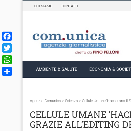
CHI SIAMO
CONTATTI
Facebook
Twitter
WhatsApp
AMBIENTE & SALUTE
ECONOMIA & SOCIE
Condividi
Agenzia Comunica
>
Scienza
>
Cellule Umane ‘hackerano’ Il 
CELLULE UMANE ‘HACK
GRAZIE ALL’EDITING D