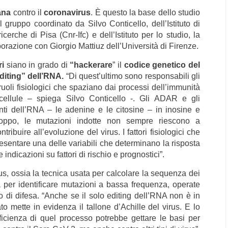
mana
contro il
coronavirus
. È questo la base dello studio
ruppo coordinato da Silvo Conticello, dell’Istituto di
cerche di Pisa (Cnr-Ifc) e dell’Istituto per lo studio, la
borazione con Giorgio Mattiuz dell’Università di Firenze.
ri
siano in grado di
“hackerare
” il
codice genetico del
diting” dell’RNA.
“Di quest’ultimo sono responsabili gli
li fisiologici che spaziano dai processi dell’immunità
e cellule – spiega Silvo Conticello -. Gli ADAR e gli
 dell’RNA – le adenine e le citosine – in inosine e
troppo, le mutazioni indotte non sempre riescono a
buire all’evoluzione del virus. I fattori fisiologici che
resentare una delle variabili che determinano la risposta
e indicazioni su fattori di rischio e prognostici”.
us, ossia la tecnica usata per calcolare la sequenza dei
ta per identificare mutazioni a bassa frequenza, operate
o di difesa. “Anche se il solo editing dell’RNA non è in
to mette in evidenza il tallone d’Achille del virus. E lo
fficienza di quel processo potrebbe gettare le basi per