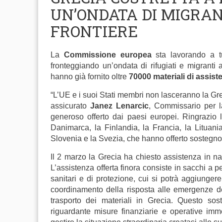
UN’ONDATA DI MIGRAN
FRONTIERE
La
Commissione europea
sta lavorando a tu
fronteggiando un’ondata di rifugiati e migranti a
hanno già fornito oltre
70000 materiali di assis
“L’UE e i suoi Stati membri non lasceranno la Grec
assicurato
Janez Lenarcic
, Commissario per l
generoso offerto dai paesi europei. Ringrazio l
Danimarca, la Finlandia, la Francia, la Lituania
Slovenia e la Svezia, che hanno offerto sostegno i
Il 2 marzo la Grecia ha chiesto assistenza in na
L’assistenza offerta finora consiste in sacchi a pe
sanitari e di protezione, cui si potrà aggiungere 
coordinamento della risposta alle emergenze dell
trasporto dei materiali in Grecia. Questo so
riguardante misure finanziarie e operative imm