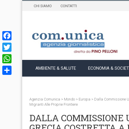
CHI SIAMO
CONTATTI
Facebook
Twitter
WhatsApp
AMBIENTE & SALUTE
ECONOMIA & SOCIE
Condividi
Agenzia Comunica
>
Mondo
>
Europa
>
Dalla Commissione UE
Migranti Alle Proprie Frontiere
DALLA COMMISSIONE 
GRECIA COSTRETTA A