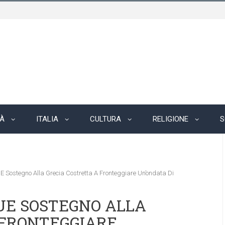
TÀ
ITALIA
CULTURA
RELIGIONE
S
 Sostegno Alla Grecia Costretta A Fronteggiare Un’ondata Di
UE SOSTEGNO ALLA
 FRONTEGGIARE