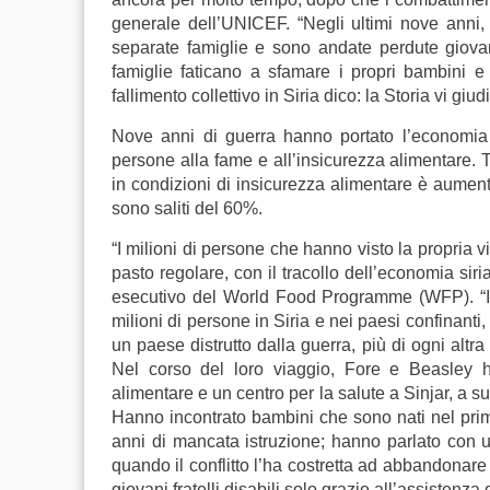
generale dell’UNICEF. “Negli ultimi nove anni
separate famiglie e sono andate perdute giovan
famiglie faticano a sfamare i propri bambini e a
fallimento collettivo in Siria dico: la Storia vi giu
Nove anni di guerra hanno portato l’economia s
persone alla fame e all’insicurezza alimentare. 
in condizioni di insicurezza alimentare è aumenta
sono saliti del 60%.
“I milioni di persone che hanno visto la propria v
pasto regolare, con il tracollo dell’economia siri
esecutivo del World Food Programme (WFP). “Il
milioni di persone in Siria e nei paesi confinanti,
un paese distrutto dalla guerra, più di ogni alt
Nel corso del loro viaggio, Fore e Beasley h
alimentare e un centro per la salute a Sinjar, a su
Hanno incontrato bambini che sono nati nel pri
anni di mancata istruzione; hanno parlato con 
quando il conflitto l’ha costretta ad abbandonare 
giovani fratelli disabili solo grazie all’assistenza