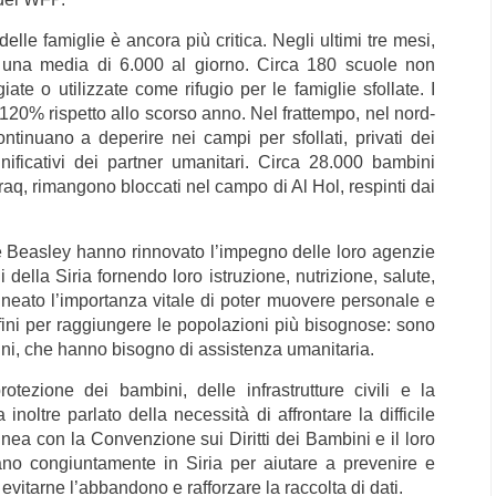
elle famiglie è ancora più critica. Negli ultimi tre mesi,
, una media di 6.000 al giorno. Circa 180 scuole non
te o utilizzate come rifugio per le famiglie sfollate. I
l 120% rispetto allo scorso anno.
Nel frattempo, nel nord-
ntinuano a deperire nei campi per sfollati, privati dei
gnificativi dei partner umanitari. Circa 28.000 bambini
Iraq, rimangono bloccati nel campo di Al Hol, respinti dai
e e Beasley hanno rinnovato l’impegno delle loro agenzie
i della Siria fornendo loro istruzione, nutrizione, salute,
ineato l’importanza vitale di poter muovere personale e
confini per raggiungere le popolazioni più bisognose: sono
mbini, che hanno bisogno di assistenza umanitaria.
tezione dei bambini, delle infrastrutture civili e la
 inoltre parlato della necessità di affrontare la difficile
linea con la Convenzione sui Diritti dei Bambini e il loro
o congiuntamente in Siria per aiutare a prevenire e
 evitarne l’abbandono e rafforzare la raccolta di dati.