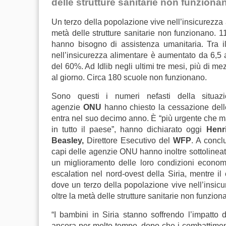
delle strutture sanitarie non funziona
Un terzo della popolazione vive nell’insicurezza 
metà delle strutture sanitarie non funzionano. 1
hanno bisogno di assistenza umanitaria. Tra 
nell’insicurezza alimentare è aumentato da 6,5 a 
del 60%. Ad Idlib negli ultimi tre mesi, più di m
al giorno. Circa 180 scuole non funzionano.
Sono questi i numeri nefasti della situa
agenzie
ONU
hanno chiesto la cessazione delle 
entra nel suo decimo anno. È “più urgente che mai
in tutto il paese”, hanno dichiarato oggi
Henri
Beasley,
Direttore Esecutivo del
WFP
. A conc
capi delle agenzie ONU hanno inoltre sottolineato 
un miglioramento delle loro condizioni econo
escalation nel nord-ovest della Siria, mentre il
dove un terzo della popolazione vive nell’insic
oltre la metà delle strutture sanitarie non funzion
“I bambini in Siria stanno soffrendo l’impatto
ancora per molto tempo, dopo che i combattimenti 