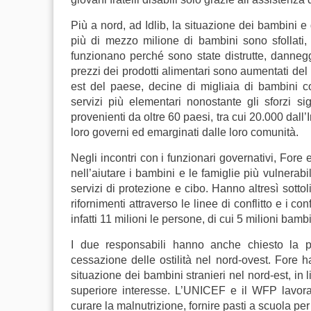
Più a nord, ad Idlib, la situazione dei bambini e d
più di mezzo milione di bambini sono sfollati
funzionano perché sono state distrutte, danneggia
prezzi dei prodotti alimentari sono aumentati de
est del paese, decine di migliaia di bambini co
servizi più elementari nonostante gli sforzi si
provenienti da oltre 60 paesi, tra cui 20.000 dall’
loro governi ed emarginati dalle loro comunità.
Negli incontri con i funzionari governativi, For
nell’aiutare i bambini e le famiglie più vulnerabil
servizi di protezione e cibo.
Hanno altresì sottol
rifornimenti attraverso le linee di conflitto e i 
infatti 11 milioni le persone, di cui 5 milioni ba
I due responsabili hanno anche chiesto la pro
cessazione delle ostilità nel nord-ovest.
Fore ha
situazione dei bambini stranieri nel nord-est, in 
superiore interesse.
L’UNICEF e il WFP lavoran
curare la malnutrizione, fornire pasti a scuola per