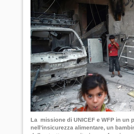
La missione di UNICEF e WFP in un p
nell’insicurezza alimentare, un bambin