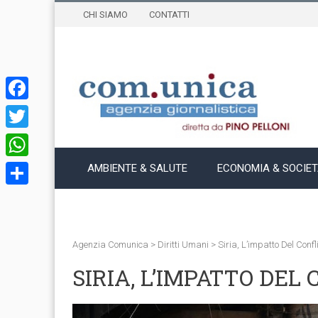
CHI SIAMO
CONTATTI
Facebook
Twitter
WhatsApp
AMBIENTE & SALUTE
ECONOMIA & SOCIE
Condividi
Agenzia Comunica
>
Diritti Umani
>
Siria, L’impatto Del Conf
SIRIA, L’IMPATTO DEL