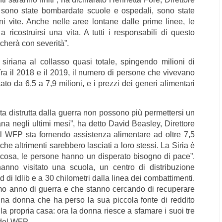
, sono state bombardate scuole e ospedali, sono state
i vite. Anche nelle aree lontane dalle prime linee, le
 ricostruirsi una vita. A tutti i responsabili di questo
dicherà con severità”.
iriana al collasso quasi totale, spingendo milioni di
Tra il 2018 e il 2019, il numero di persone che vivevano
to da 6,5 a 7,9 milioni, e i prezzi dei generi alimentari
ita distrutta dalla guerra non possono più permettersi un
ana negli ultimi mesi”, ha detto David Beasley, Direttore
 WFP sta fornendo assistenza alimentare ad oltre 7,5
 che altrimenti sarebbero lasciati a loro stessi. La Siria è
ra cosa, le persone hanno un disperato bisogno di pace”.
anno visitato una scuola, un centro di distribuzione
d di Idlib e a 30 chilometri dalla linea dei combattimenti.
mo anno di guerra e che stanno cercando di recuperare
una donna che ha perso la sua piccola fonte di reddito
la propria casa: ora la donna riesce a sfamare i suoi tre
 del WFP.