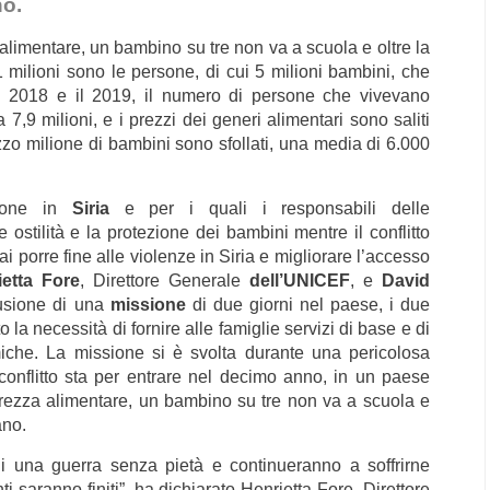
no.
alimentare, un bambino su tre non va a scuola e oltre la
1 milioni sono le persone, di cui 5 milioni bambini, che
il 2018 e il 2019, il numero di persone che vivevano
7,9 milioni, e i prezzi dei generi alimentari sono saliti
ezzo milione di bambini sono sfollati, una media di 6.000
zione in
Siria
e per i quali i responsabili delle
ostilità e la protezione dei bambini mentre il conflitto
 porre fine alle violenze in Siria e migliorare l’accesso
etta Fore
, Direttore Generale
dell’UNICEF
, e
David
lusione di una
missione
di due giorni nel paese, i due
la necessità di fornire alle famiglie servizi di base e di
miche.
La missione si è svolta durante una pericolosa
 conflitto sta per entrare nel decimo anno, in un paese
urezza alimentare, un bambino su tre non va a scuola e
ano.
 di una guerra senza pietà e continueranno a soffrirne
saranno finiti”, ha dichiarato Henrietta Fore, Direttore