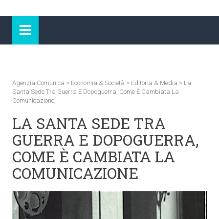
Agenzia Comunica
>
Economia & Società
>
Editoria & Media
>
La
Santa Sede Tra Guerra E Dopoguerra, Come È Cambiata La
Comunicazione
LA SANTA SEDE TRA
GUERRA E DOPOGUERRA,
COME È CAMBIATA LA
COMUNICAZIONE