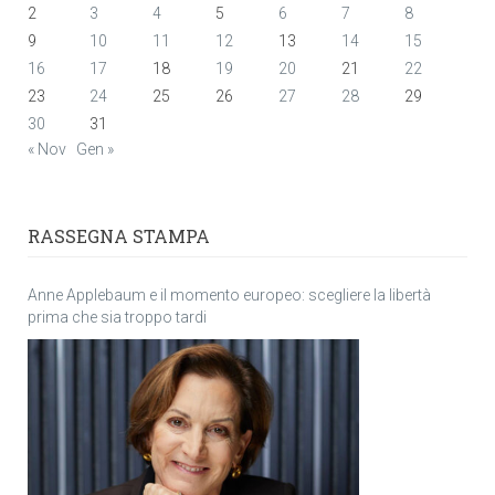
2
3
4
5
6
7
8
9
10
11
12
13
14
15
16
17
18
19
20
21
22
23
24
25
26
27
28
29
30
31
« Nov
Gen »
RASSEGNA STAMPA
Anne Applebaum e il momento europeo: scegliere la libertà
prima che sia troppo tardi