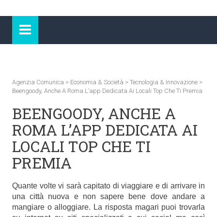
Agenzia Comunica
>
Economia & Società
>
Tecnologia & Innovazione
>
Beengoody, Anche A Roma L’app Dedicata Ai Locali Top Che Ti Premia
BEENGOODY, ANCHE A
ROMA L’APP DEDICATA AI
LOCALI TOP CHE TI
PREMIA
Quante volte vi sarà capitato di viaggiare e di arrivare in
una città nuova e non sapere bene dove andare a
mangiare o alloggiare. La risposta magari puoi trovarla