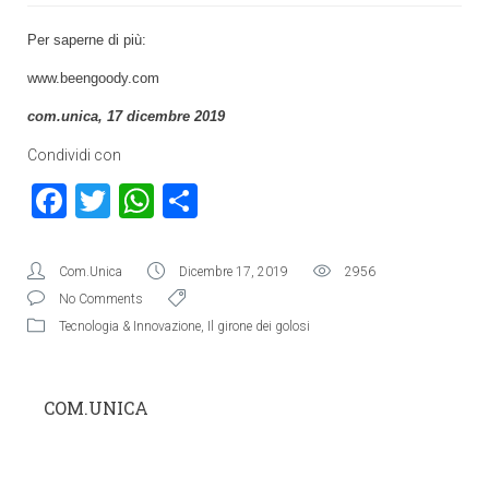
Per saperne di più:
www.beengoody.com
com.unica, 17 dicembre 2019
Condividi con
Facebook
Twitter
WhatsApp
Condividi
Com.Unica
Dicembre 17, 2019
2956
No Comments
Tecnologia & Innovazione
,
Il girone dei golosi
COM.UNICA