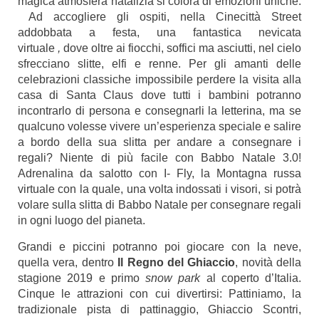
magica atmosfera natalizia si colora di emozioni uniche.
Ad accogliere gli ospiti, nella Cinecittà Street
addobbata a festa, una fantastica nevicata
virtuale
,
dove oltre ai fiocchi, soffici ma asciutti, nel cielo
sfrecciano slitte, elfi e renne. Per gli amanti delle
celebrazioni classiche impossibile perdere la visita alla
casa di Santa Claus dove tutti i bambini potranno
incontrarlo di persona e consegnarli la letterina, ma se
qualcuno volesse vivere un’esperienza speciale e salire
a bordo della sua slitta per andare a consegnare i
regali? Niente di più facile con Babbo Natale 3.0!
Adrenalina da salotto con I- Fly, la Montagna russa
virtuale con la quale, una volta indossati i visori, si potrà
volare sulla slitta di Babbo Natale per consegnare regali
in ogni luogo del pianeta.
Grandi e piccini potranno poi giocare con la neve,
quella vera, dentro
Il Regno del Ghiaccio
, novità della
stagione 2019 e primo
snow park
al coperto d’Italia.
Cinque le attrazioni con cui divertirsi: Pattiniamo, la
tradizionale pista di pattinaggio, Ghiaccio Scontri,