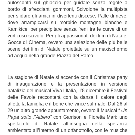
autoscontri sul ghiaccio per guidare senza regole a
bordo di sfreccianti gommoni, Scivolone la multipista
per sfidare gli amici in divertenti discese, Palle di neve,
dove arrampicarsi su morbide montagne bianche e
Kamikice, per precipitare senza freni tra le curve di un
vorticoso scivolo.
Per gli appassionati dei film di Natale:
Gocce di Cinema, ovvero una selezione delle più belle
scene dei film di Natale proiettate su un maxischermo
ad acqua nella grande Piazza del Parco.
La stagione di Natale si accende con il Christmas party
di inaugurazione e la presentazione in versione
natalizia del musical Viva l’Italia, l’8 dicembre il Festival
delle Favole racconterà con la danza il calore degli
affetti, la famiglia e il bene che vince sul male. Dal 26 al
29 un altro grande appuntamento, ovvero il Musical “
Un
Papà sotto l’Albero”
con Garrison e
Fioretta Mari: uno
spettacolo di Natale all’insegna della speranza
ambientato all’interno di un orfanotrofio, con le musiche