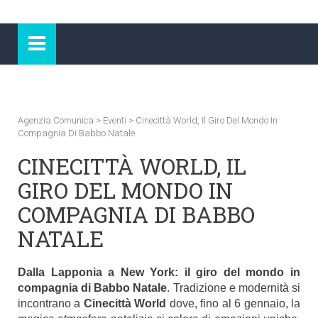
Agenzia Comunica
>
Eventi
>
Cinecittà World, Il Giro Del Mondo In
Compagnia Di Babbo Natale
CINECITTÀ WORLD, IL
GIRO DEL MONDO IN
COMPAGNIA DI BABBO
NATALE
Dalla Lapponia a New York: il giro del mondo in
compagnia di Babbo Natale
. Tradizione e modernità si
incontrano a
Cinecittà World
dove, fino al 6 gennaio, la