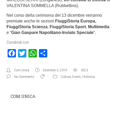
VALENTINA SOMMELLA (Rubbettino).
Nel corso della cerimonia del 13 dicembre verranno
premiate anche le sezioni
FiuggiStoria Europa,
FiuggiStoria Scienza
,
FiuggiStoria Sport
,
Multimedia
e “
Gian Gaspare Napolitano-Inviato Speciale
”.
Condividi con
Facebook
Twitter
WhatsApp
Condividi
Com.Unica
Dicembre 3, 2019
3523
No Comments
Cultura
,
Eventi
,
Historica
COM.UNICA