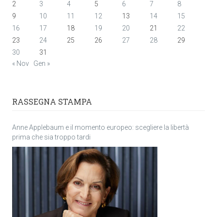
2
3
4
5
6
7
8
9
10
11
12
13
14
15
16
17
18
19
20
21
22
23
24
25
26
27
28
29
30
31
« Nov
Gen »
RASSEGNA STAMPA
Anne Applebaum e il momento europeo: scegliere la libertà
prima che sia troppo tardi