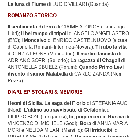
La luna di Fiume
di LUCIO VILLARI (Guanda).
ROMANZO STORICO
Il sentimento di ferro
di GIAIME ALONGE (Fandango
Libri);
Il bel tempo di tripoli
di ANGELO ANGELASTRO
(E/O);
I Moncalvo
di ENRICO CASTELNUOVO (a cura
di Gabriella Romani- Interlinea-Novara);
Ti rubo la vita
di CINZIA LEONE (Mondadori);
Il martire fascista
di
ADRIANO SOFRI (Sellerio)
; La ragazza di Chagall
di
ANTONELLA SBUELZ (Forum)
; Quando Primo Levi
diventò il signor Malaballa
di CARLO ZANDA (Neri
Pozza).
DIARI, EPISTOLARI & MEMORIE
I leoni di Sicilia. La saga dei Florio
di STEFANIA AUCI
(Nord);
L’ultimo sopravvissuto di Cefalonia
di
FILIPPO BONI (Longanesi);
Io, prigioniero in Russia
di
VINCENZO DI MICHELE (Gedi);
Bora
di ANNA MARIA
MORI e NELIDA MILANI (Marsilio);
Gli Irriducibii
di
MIRELLA SERRI (Longanesi);
Un console in trincea
di