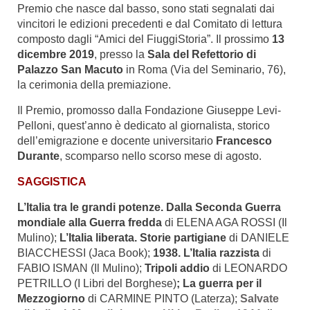
Premio che nasce dal basso, sono stati segnalati dai
vincitori le edizioni precedenti e dal Comitato di lettura
composto dagli “Amici del FiuggiStoria”. Il prossimo
13
dicembre 2019
, presso la
Sala del Refettorio di
Palazzo San Macuto
in Roma (Via del Seminario, 76),
la cerimonia della premiazione.
Il Premio, promosso dalla Fondazione Giuseppe Levi-
Pelloni, quest’anno è dedicato al giornalista, storico
dell’emigrazione e docente universitario
Francesco
Durante
, scomparso nello scorso mese di agosto.
SAGGISTICA
L’Italia tra le grandi potenze. Dalla Seconda Guerra
mondiale alla Guerra fredda
di ELENA AGA ROSSI (Il
Mulino);
L’Italia liberata. Storie partigiane
di DANIELE
BIACCHESSI (Jaca Book);
1938. L’Italia razzista
di
FABIO ISMAN (Il Mulino);
Tripoli addio
di LEONARDO
PETRILLO (I Libri del Borghese)
; La guerra per il
Mezzogiorno
di CARMINE PINTO (Laterza);
Salvate