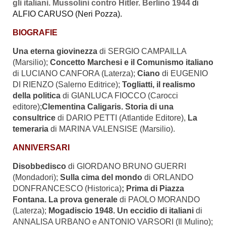
gli italiani. Mussolini contro Hitler. Berlino 1944
di
ALFIO CARUSO (Neri
Pozza).
BIOGRAFIE
Una eterna giovinezza
di SERGIO CAMPAILLA
(Marsilio);
Concetto Marchesi e il Comunismo italiano
di LUCIANO CANFORA (Laterza);
Ciano
di EUGENIO
DI RIENZO (Salerno Editrice);
Togliatti, il realismo
della politica
di GIANLUCA FIOCCO (Carocci
editore);
Clementina Caligaris. Storia di una
consultrice
di DARIO PETTI (Atlantide Editore),
La
temeraria
di MARINA VALENSISE (Marsilio).
ANNIVERSARI
Disobbedisco
di GIORDANO BRUNO GUERRI
(Mondadori);
Sulla cima del mondo
di ORLANDO
DONFRANCESCO (Historica)
; Prima di Piazza
Fontana. La prova generale
di PAOLO MORANDO
(Laterza);
Mogadiscio 1948. Un eccidio di italiani
di
ANNALISA URBANO e ANTONIO VARSORI (Il Mulino);