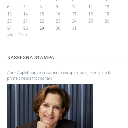
6
7
8
9
10
11
12
13
14
15
16
17
18
19
20
21
22
23
24
25
26
27
28
29
30
31
« Apr
Giu »
RASSEGNA STAMPA
Anne Applebaum e il momento europeo: scegliere la libertà
prima che sia troppo tardi