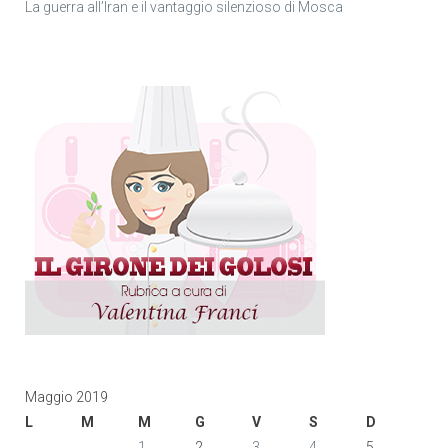
La guerra all’Iran e il vantaggio silenzioso di Mosca
Maggio 2019
L
M
M
G
V
S
D
1
2
3
4
5