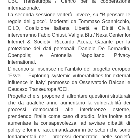
OBC Transeuropa / Centro per la cooperazione
internazionale.
La seconda sessione verterà, invece, su “Ripensare le
regole del gioco”. Moderati da Tommaso Scannicchio,
CILD, Coalizione Italiana Libertà e Diritti Civili,
interverranno Fabio Chiusi, Valigia Blu / Nexa Center for
Internet & Society; Riccardo Acciai, Garante per la
protezione dei dati personali; Daniele De Bernardin,
Openpolis; e Antonella Napolitano, Privacy
International.
L’incontro si inserisce nell’ambito del progetto europeo
“Esvei – Exploring systemic vulnerabilities for external
influence in Italy” promosso da Osservatorio Balcani e
Caucaso Transeuropa /CCI.
Progetto che si propone di affrontare questioni strutturali
che da qualche anno aumentano la vulnerabilità dei
processi democratici alle interferenze esterne,
prendendo l’Italia come caso di studio. Mira inoltre ad
aumentare la consapevolezza, ad avviare dibattiti di
policy e fornire raccomandazioni in tre settori che sono
fondamentali per i processi democratici nelle società