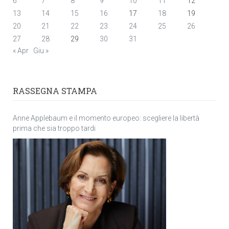
6
7
8
9
10
11
12
13
14
15
16
17
18
19
20
21
22
23
24
25
26
27
28
29
30
31
« Apr
Giu »
RASSEGNA STAMPA
Anne Applebaum e il momento europeo: scegliere la libertà
prima che sia troppo tardi