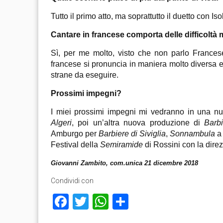
Tutto il primo atto, ma soprattutto il duetto con Isol
Cantare in francese comporta delle difficoltà m
Sì, per me molto, visto che non parlo France
francese si pronuncia in maniera molto diversa e a
strane da eseguire.
Prossimi impegni?
I miei prossimi impegni mi vedranno in una nu
Algeri
, poi un’altra nuova produzione di
Barb
Amburgo per
Barbiere di Siviglia
,
Sonnambula
a 
Festival della
Semiramide
di Rossini con la direz
Giovanni Zambito, com.unica 21 dicembre 2018
Condividi con
Facebook
Twitter
WhatsApp
Condividi