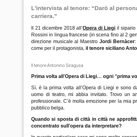
L’intervista al tenore: “
Darò al persona
carriera.”
Il 21 dicembre 2018 all’
Opera di Liegi
il sipario
Rossini in lingua francese (in scena fino al 2 ge
direzione musicale al Maestro
Jordi Bernàcer
:
come per il protagonista,
il tenore siciliano An
Il tenore Antonino Siragusa
Prima volta all’Opera di Liegi… ogni “prima vo
Sì, è la prima volta all’Opera di Liegi e sono 
uomo di teatro, mi abbia invitato. Trovo un a
professionale. C’è molta emozione per la mia prim
pubblico belga.
Quando si sposta di città in città ne approfi
concentrato sull’opera da interpretare?