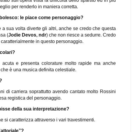
to sull’opera vista la difficoltà dello spartito ed in più
eglio per renderlo in maniera corretta.
ambolesco: le piace come personaggio?
 sua volta diverte gli altri, anche se credo che questa
ssa (
Jodie Devos, ndr
) che non riesce a sedurre. Credo
caratterialmente in questo personaggio.
icolari?
 acuta e presenta colorature molto rapide ma anche
 che è una musica definita celestiale.
?
i di carriera soprattutto avendo cantato molto Rossini
resa registica del personaggio.
isse della sua interpretazione?
i caratterizza attraverso i vari travestimenti.
“attoriale”?