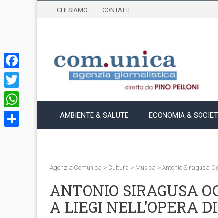
CHI SIAMO
CONTATTI
Facebook
Twitter
WhatsApp
AMBIENTE & SALUTE
ECONOMIA & SOCIE
Condividi
Agenzia Comunica
>
Cultura
>
Musica
>
Antonio Siragusa Ogg
ANTONIO SIRAGUSA OG
A LIEGI NELL’OPERA DI