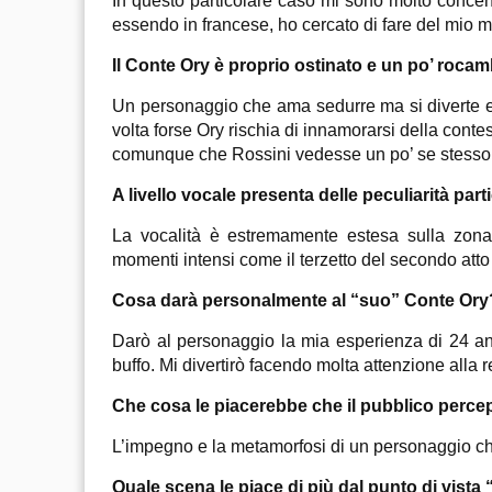
In questo particolare caso mi sono molto concentra
essendo in francese, ho cercato di fare del mio m
Il Conte Ory è proprio ostinato e un po’ roc
Un personaggio che ama sedurre ma si diverte e a
volta forse Ory rischia di innamorarsi della conte
comunque che Rossini vedesse un po’ se stesso 
A livello vocale presenta delle peculiarità part
La vocalità è estremamente estesa sulla zona
momenti intensi come il terzetto del secondo atto
Cosa darà personalmente al “suo” Conte Ory
Darò al personaggio la mia esperienza di 24 ann
buffo. Mi divertirò facendo molta attenzione alla 
Che cosa le piacerebbe che il pubblico percep
L’impegno e la metamorfosi di un personaggio che s
Quale scena le piace di più dal punto di vista 