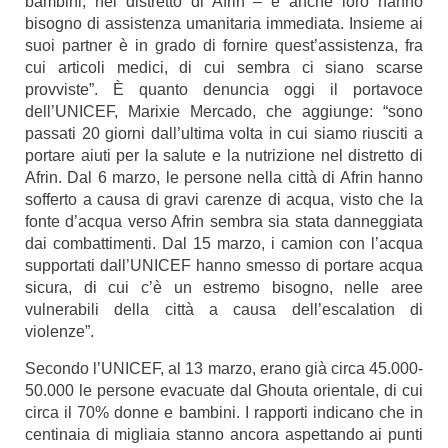
bambini, nel distretto di Afrin – e anche loro hanno
bisogno di assistenza umanitaria immediata. Insieme ai
suoi partner è in grado di fornire quest’assistenza, fra
cui articoli medici, di cui sembra ci siano scarse
provviste”. È quanto denuncia oggi il portavoce
dell’UNICEF, Marixie Mercado, che aggiunge: “sono
passati 20 giorni dall’ultima volta in cui siamo riusciti a
portare aiuti per la salute e la nutrizione nel distretto di
Afrin. Dal 6 marzo, le persone nella città di Afrin hanno
sofferto a causa di gravi carenze di acqua, visto che la
fonte d’acqua verso Afrin sembra sia stata danneggiata
dai combattimenti. Dal 15 marzo, i camion con l’acqua
supportati dall’UNICEF hanno smesso di portare acqua
sicura, di cui c’è un estremo bisogno, nelle aree
vulnerabili della città a causa dell’escalation di
violenze”.
Secondo l’UNICEF, al 13 marzo, erano già circa 45.000-
50.000 le persone evacuate dal Ghouta orientale, di cui
circa il 70% donne e bambini. I rapporti indicano che in
centinaia di migliaia stanno ancora aspettando ai punti