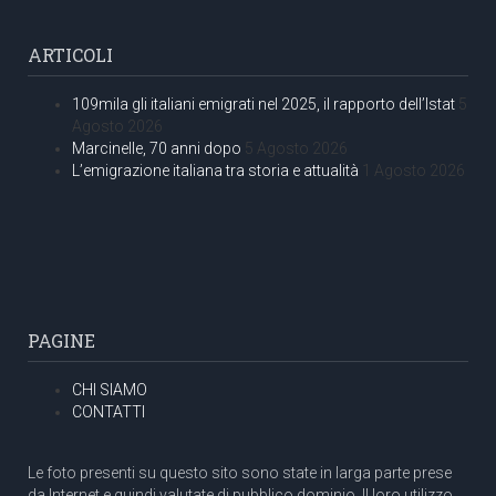
ARTICOLI
109mila gli italiani emigrati nel 2025, il rapporto dell’Istat
5
Agosto 2026
Marcinelle, 70 anni dopo
5 Agosto 2026
L’emigrazione italiana tra storia e attualità
1 Agosto 2026
PAGINE
CHI SIAMO
CONTATTI
Le foto presenti su questo sito sono state in larga parte prese
da Internet e quindi valutate di pubblico dominio. Il loro utilizzo