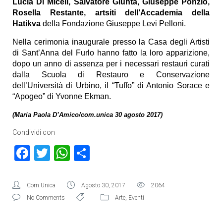
Lucia Di Miceli, Salvatore Giunta, Giuseppe Ponzio,
Rosella Restante, artsiti dell’Accademia della
Hatikva
della Fondazione Giuseppe Levi Pelloni.
Nella cerimonia inaugurale presso la Casa degli Artisti
di Sant’Anna del Furlo hanno fatto la loro apparizione,
dopo un anno di assenza per i necessari restauri curati
dalla Scuola di Restauro e Conservazione
dell’Università di Urbino, il “Tuffo” di Antonio Sorace e
“Apogeo” di Yvonne Ekman.
(Maria Paola D’Amico/com.unica 30 agosto 2017)
Condividi con
Facebook
Twitter
WhatsApp
Condividi
Com.Unica
Agosto 30, 2017
2064
No Comments
Arte
,
Eventi