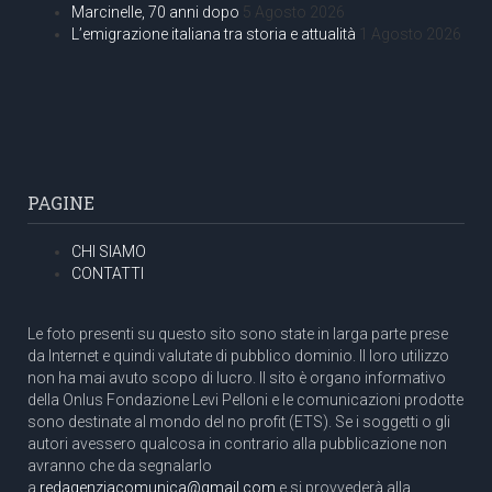
Marcinelle, 70 anni dopo
5 Agosto 2026
L’emigrazione italiana tra storia e attualità
1 Agosto 2026
PAGINE
CHI SIAMO
CONTATTI
Le foto presenti su questo sito sono state in larga parte prese
da Internet e quindi valutate di pubblico dominio. Il loro utilizzo
non ha mai avuto scopo di lucro. Il sito è organo informativo
della Onlus Fondazione Levi Pelloni e le comunicazioni prodotte
sono destinate al mondo del no profit (ETS). Se i soggetti o gli
autori avessero qualcosa in contrario alla pubblicazione non
avranno che da segnalarlo
a
redagenziacomunica@gmail.com
e si provvederà alla