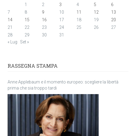
1
2
3
4
5
6
7
8
9
10
11
12
13
14
15
16
17
18
19
20
21
22
23
24
25
26
27
28
29
30
31
« Lug
Set »
RASSEGNA STAMPA
Anne Applebaum e il momento europeo: scegliere la libertà
prima che sia troppo tardi