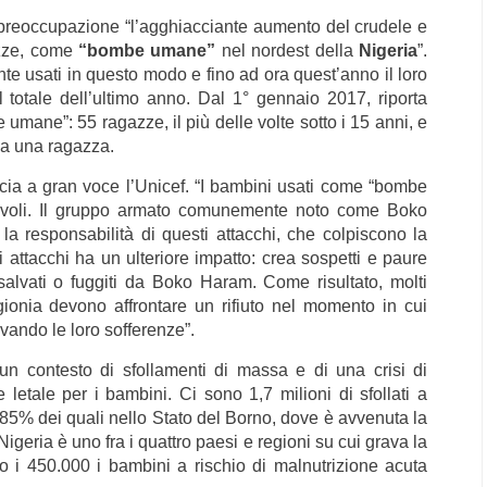
 preoccupazione
“l’agghiacciante aumento del crudele e
gazze, come
“bombe umane”
nel nordest della
Nigeria
”.
nte usati in questo modo e fino ad ora quest’anno il loro
 totale dell’ultimo anno. Dal 1° gennaio 2017, riporta
mane”: 55 ragazze, il più delle volte sotto i 15 anni, e
o a una ragazza.
ncia a gran voce l’Unicef. “I bambini usati come “bombe
lpevoli. Il gruppo armato comunemente noto come Boko
a responsabilità di questi attacchi, che colpiscono la
i attacchi ha un ulteriore impatto: crea sospetti e paure
, salvati o fuggiti da Boko Haram. Come risultato, molti
gionia devono affrontare un rifiuto nel momento in cui
vando le loro sofferenze”.
 un contesto di sfollamenti di massa e di una crisi di
etale per i bambini. Ci sono 1,7 milioni di sfollati a
’85% dei quali nello Stato del Borno, dove è avvenuta la
 Nigeria è uno fra i quattro paesi e regioni su cui grava la
o i 450.000 i bambini a rischio di malnutrizione acuta