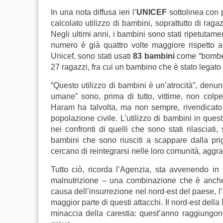
In una nota diffusa ieri l’
UNICEF
sottolinea con
calcolato utilizzo di bambini, soprattutto di ra
Negli ultimi anni, i bambini sono stati ripetutame
numero è già quattro volte maggiore rispetto al
Unicef, sono stati usati
83 bambini
come “bombe u
27 ragazzi, fra cui un bambino che è stato legat
“Questo utilizzo di bambini è un’atrocità”, denu
umane” sono, prima di tutto, vittime, non co
Haram ha talvolta, ma non sempre, rivendicato l
popolazione civile. L’utilizzo di bambini in quest
nei confronti di quelli che sono stati rilasciati
bambini che sono riusciti a scappare dalla pri
cercano di reintegrarsi nelle loro comunità, aggra
Tutto ciò, ricorda l’Agenzia, sta avvenendo in
malnutrizione – una combinazione che è anche l
causa dell’insurrezione nel nord-est del paese, l
maggior parte di questi attacchi. Il nord-est della
minaccia della carestia: quest’anno raggiungon