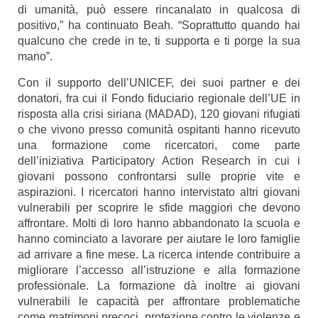
di umanità, può essere rincanalato in qualcosa di
positivo,” ha continuato Beah. “Soprattutto quando hai
qualcuno che crede in te, ti supporta e ti porge la sua
mano”.
Con il supporto dell’UNICEF, dei suoi partner e dei
donatori, fra cui il Fondo fiduciario regionale dell’UE in
risposta alla crisi siriana (MADAD), 120 giovani rifugiati
o che vivono presso comunità ospitanti hanno ricevuto
una formazione come ricercatori, come parte
dell’iniziativa Participatory Action Research in cui i
giovani possono confrontarsi sulle proprie vite e
aspirazioni. I ricercatori hanno intervistato altri giovani
vulnerabili per scoprire le sfide maggiori che devono
affrontare. Molti di loro hanno abbandonato la scuola e
hanno cominciato a lavorare per aiutare le loro famiglie
ad arrivare a fine mese. La ricerca intende contribuire a
migliorare l’accesso all’istruzione e alla formazione
professionale. La formazione dà inoltre ai giovani
vulnerabili le capacità per affrontare problematiche
come matrimoni precoci, protezione contro le violenze e