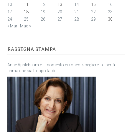
10
11
12
13
14
15
16
17
18
19
20
21
22
23
24
25
26
27
28
29
30
« Mar
Mag »
RASSEGNA STAMPA
Anne Applebaum e il momento europeo: scegliere la libertà
prima che sia troppo tardi