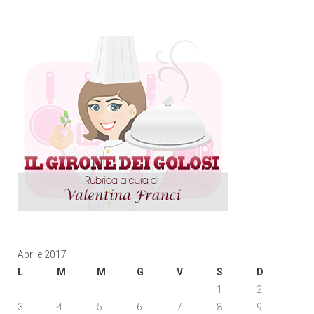
Aprile 2017
L
M
M
G
V
S
D
1
2
3
4
5
6
7
8
9