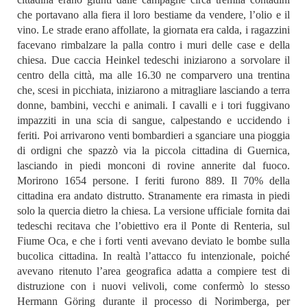
che portavano alla fiera il loro bestiame da vendere, l’olio e il
vino. Le strade erano affollate, la giornata era calda, i ragazzini
facevano rimbalzare la palla contro i muri delle case e della
chiesa. Due caccia Heinkel tedeschi iniziarono a sorvolare il
centro della città, ma alle 16.30 ne comparvero una trentina
che, scesi in picchiata, iniziarono a mitragliare lasciando a terra
donne, bambini, vecchi e animali. I cavalli e i tori fuggivano
impazziti in una scia di sangue, calpestando e uccidendo i
feriti. Poi arrivarono venti bombardieri a sganciare una pioggia
di ordigni che spazzò via la piccola cittadina di Guernica,
lasciando in piedi monconi di rovine annerite dal fuoco.
Morirono 1654 persone. I feriti furono 889. Il 70% della
cittadina era andato distrutto. Stranamente era rimasta in piedi
solo la quercia dietro la chiesa. La versione ufficiale fornita dai
tedeschi recitava che l’obiettivo era il Ponte di Renteria, sul
Fiume Oca, e che i forti venti avevano deviato le bombe sulla
bucolica cittadina. In realtà l’attacco fu intenzionale, poiché
avevano ritenuto l’area geografica adatta a compiere test di
distruzione con i nuovi velivoli, come confermò lo stesso
Hermann
Göring
durante il processo di Norimberga, per