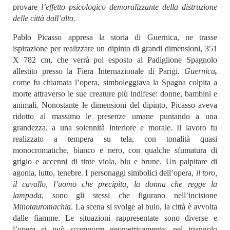
provare
l’effetto psicologico demoralizzante della distruzione
delle città dall’alto.
Pablo Picasso appresa la storia di Guernica, ne trasse
ispirazione per realizzare un dipinto di grandi dimensioni, 351
X 782 cm, che verrà poi esposto al Padiglione Spagnolo
allestito presso la Fiera Internazionale di Parigi
. Guernica
,
come fu chiamata l’opera, simboleggiava la Spagna colpita a
morte attraverso le sue creature più indifese: donne, bambini e
animali. Nonostante le dimensioni del dipinto, Picasso aveva
ridotto al massimo le presenze umane puntando a una
grandezza, a una solennità interiore e morale. Il lavoro fu
realizzato a tempera su tela, con tonalità quasi
monocromatiche, bianco e nero, con qualche sfumatura di
grigio e accenni di tinte viola, blu e brune. Un palpitare di
agonia, lutto, tenebre. I personaggi simbolici dell’opera,
il toro,
il cavallo, l’uomo che precipita, la donna che regge la
lampada
, sono gli stessi che figurano nell’incisione
Minotauromachia
. La scena si svolge al buio, la città è avvolta
dalle fiamme. Le situazioni rappresentate sono diverse e
l’opera si può scomporre geometricamente: nel triangolo