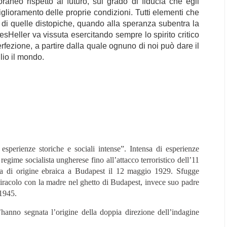
neo rispetto al futuro, sul grado di fiducia che egli
iglioramento delle proprie condizioni. Tutti elementi che
 di quelle distopiche, quando alla speranza subentra la
sHeller va vissuta esercitando sempre lo spirito critico
ezione, a partire dalla quale ognuno di noi può dare il
lio il mondo.
esperienze storiche e sociali intense”. Intensa di esperienze
regime socialista ungherese fino all’attacco terroristico dell’11
lia di origine ebraica a Budapest il 12 maggio 1929. Sfugge
miracolo con la madre nel ghetto di Budapest, invece suo padre
1945.
 l’hanno segnata l’origine della doppia direzione dell’indagine