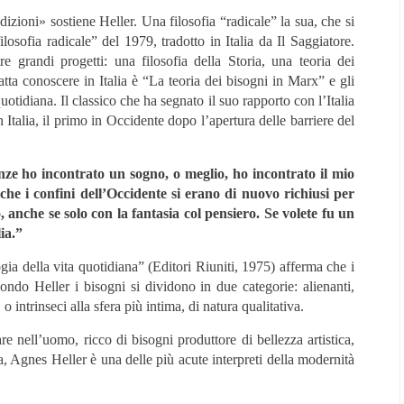
dizioni» sostiene Heller. Una filosofia “radicale” la sua, che si
osofia radicale” del 1979, tradotto in Italia da Il Saggiatore.
re grandi progetti: una filosofia della Storia, una teoria dei
fatta conoscere in Italia è “La teoria dei bisogni in Marx” e gli
uotidiana. Il classico che ha segnato il suo rapporto con l’Italia
Italia, il primo in Occidente dopo l’apertura delle barriere del
renze ho incontrato un sogno, o meglio, ho incontrato il mio
e i confini dell’Occidente si erano di nuovo richiusi per
nche se solo con la fantasia col pensiero. Se volete fu un
ia.”
ogia della vita quotidiana” (Editori Riuniti, 1975) afferma che i
condo Heller i bisogni si dividono in due categorie: alienanti,
o intrinseci alla sfera più intima, di natura qualitativa.
are nell’uomo, ricco di bisogni produttore di bellezza artistica,
a, Agnes Heller è una delle più acute interpreti della modernità