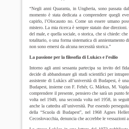
“Negli anni Quaranta, in Ungheria, sono passata dal
momento è stata dedicata a comprendere quegli eventi
capirlo, l’Olocausto no. Come un essere umano possa
mistero. La mia ricerca è sempre statain due direzioni.
del male, e quella sociale, o storica, che si chiede: c
totalitario, o una forma sistematica di annientamento d
non sono emersi da alcuna necessità storica.”
La passione per la filosofia di Lukács e l’esilio
Intorno agli anni sessanta partecipa su invito del fi
decide di abbandonare gli studi scientifici per intrapr
assistente di Lukàcs all’università di Budapest, è una
Budapest, insieme con F. Fehér, G. Márkus, M. Vajda. L
comprendere il presente, pensiero che sarà un punto f
volta nel 1949, una seconda volta nel 1958, in segui
anche la cattedra all’università. Pur essendo perseguit
della “Scuola di Budapest”, nel 1968 Agnes Heller 
Cecoslovacchia, denuncia che accrebbe le vessazioni a 