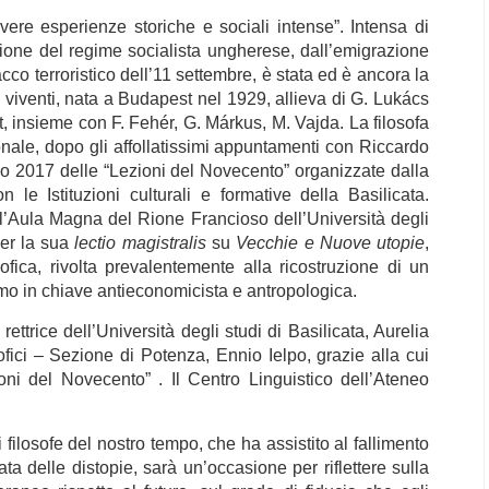
vere esperienze storiche e sociali intense”. Intensa di
ione del regime socialista ungherese, dall’emigrazione
ttacco terroristico dell’11 settembre, è stata ed è ancora la
e viventi, nata a Budapest nel 1929, allieva di G. Lukács
, insieme con F. Fehér, G. Márkus, M. Vajda. La filosofa
nale, dopo gli affollatissimi appuntamenti con Riccardo
o 2017 delle “Lezioni del Novecento” organizzate dalla
le Istituzioni culturali e formative della Basilicata.
l’Aula Magna del Rione Francioso dell’Università degli
per la sua
lectio magistralis
su
Vecchie e Nuove utopie
,
sofica, rivolta prevalentemente alla ricostruzione di un
ismo in chiave antieconomicista e antropologica.
rettrice dell’Università degli studi di Basilicata, Aurelia
osofici – Sezione di Potenza, Ennio Ielpo,
grazie alla cui
oni del Novecento” . Il Centro Linguistico dell’Ateneo
filosofe del nostro tempo, che ha assistito al fallimento
a delle distopie, sarà un’occasione per riflettere sulla