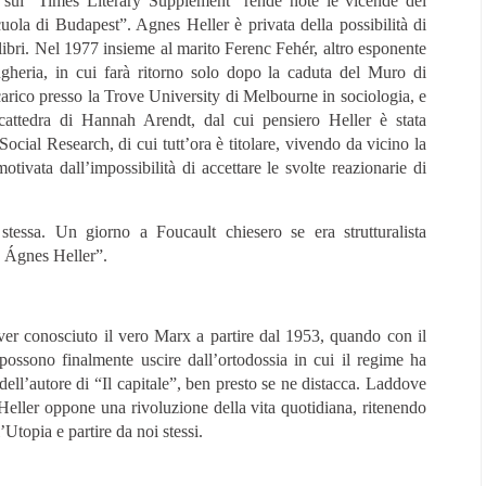
 sul “Times Literary Supplement” rende note le vicende del
uola di Budapest”. Agnes Heller è privata della possibilità di
i libri. Nel 1977 insieme al marito Ferenc Fehér, altro esponente
ngheria, in cui farà ritorno solo dopo la caduta del Muro di
ncarico presso la Trove University di Melbourne in sociologia, e
attedra di Hannah Arendt, dal cui pensiero Heller è stata
cial Research, di cui tutt’ora è titolare, vivendo da vicino la
tivata dall’impossibilità di accettare le svolte reazionarie di
essa. Un giorno a Foucault chiesero se era strutturalista
no Ágnes Heller”.
ver conosciuto il vero Marx a partire dal 1953, quando con il
ossono finalmente uscire dall’ortodossia in cui il regime ha
ell’autore di “Il capitale”, ben presto se ne distacca. Laddove
Heller oppone una rivoluzione della vita quotidiana, ritenendo
’Utopia e partire da noi stessi.