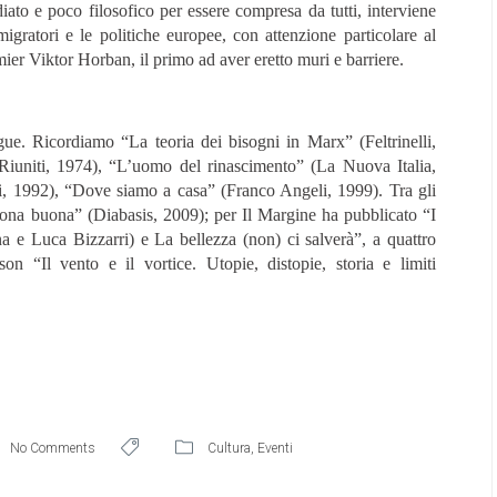
to e poco filosofico per essere compresa da tutti, interviene
migratori e le politiche europee, con attenzione particolare al
ier Viktor Horban, il primo ad aver eretto muri e barriere.
gue. Ricordiamo “La teoria dei bisogni in Marx” (Feltrinelli,
 Riuniti, 1974), “L’uomo del rinascimento” (La Nuova Italia,
i, 1992), “Dove siamo a casa” (Franco Angeli, 1999). Tra gli
persona buona” (Diabasis, 2009); per Il Margine ha pubblicato “I
 e Luca Bizzarri) e La bellezza (non) ci salverà”, a quattro
“Il vento e il vortice. Utopie, distopie, storia e limiti
No Comments
Cultura
,
Eventi