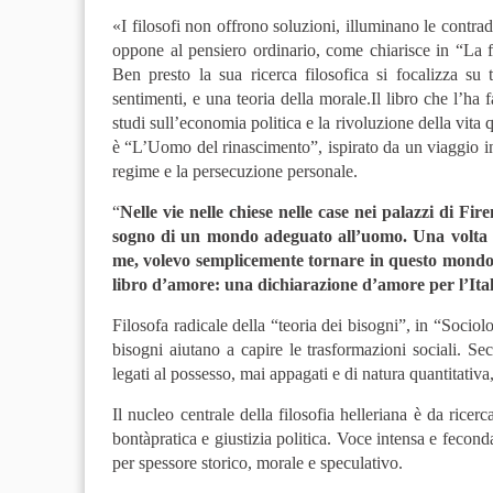
«I filosofi non offrono soluzioni, illuminano le contrad
oppone al pensiero ordinario, come chiarisce in “La fil
Ben presto la sua ricerca filosofica si focalizza su t
sentimenti, e una teoria della morale.Il libro che l’ha 
studi sull’economia politica e la rivoluzione della vita q
è “L’Uomo del rinascimento”, ispirato da un viaggio in 
regime e la persecuzione personale.
“
Nelle vie nelle chiese nelle case nei palazzi di Fi
sogno di un mondo adeguato all’uomo. Una volta ch
me, volevo semplicemente tornare in questo mondo, a
libro d’amore: una dichiarazione d’amore per l’Ital
Filosofa radicale della “teoria dei bisogni”, in “Sociol
bisogni aiutano a capire le trasformazioni sociali. Se
legati al possesso, mai appagati e di natura quantitativa, 
Il nucleo centrale della filosofia helleriana è da ricerc
bontàpratica e giustizia politica. Voce intensa e fecond
per spessore storico, morale e speculativo.