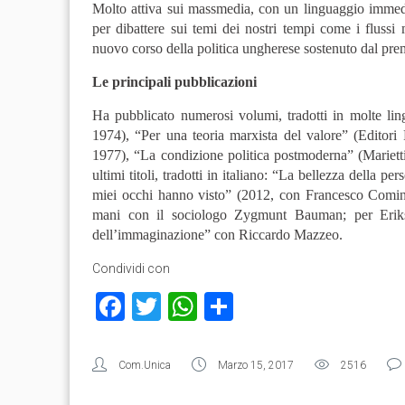
Molto attiva sui massmedia, con un linguaggio immedia
per dibattere sui temi dei nostri tempi come i flussi 
nuovo corso della politica ungherese sostenuto dal prem
Le principali pubblicazioni
Ha pubblicato numerosi volumi, tradotti in molte lin
1974), “Per una teoria marxista del valore” (Editori
1977), “La condizione politica postmoderna” (Mariett
ultimi titoli, tradotti in italiano: “La bellezza della 
miei occhi hanno visto” (2012, con Francesco Comina
mani con il sociologo Zygmunt Bauman; per Erikson 
dell’immaginazione” con Riccardo Mazzeo.
Condividi con
Facebook
Twitter
WhatsApp
Condividi
Com.Unica
Marzo 15, 2017
2516