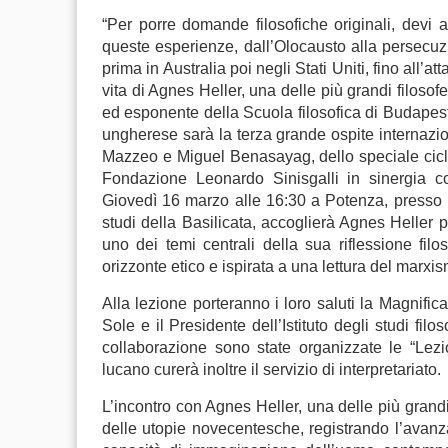
“Per porre domande filosofiche originali, devi a
queste esperienze, dall’Olocausto alla persecuz
prima in Australia poi negli Stati Uniti, fino all’a
vita di Agnes Heller, una delle più grandi filosof
ed esponente della Scuola filosofica di Budapest
ungherese sarà la terza grande ospite internazio
Mazzeo e Miguel Benasayag, dello speciale cicl
Fondazione Leonardo Sinisgalli in sinergia con 
Giovedì 16 marzo alle 16:30 a Potenza, presso 
studi della Basilicata, accoglierà Agnes Heller 
uno dei temi centrali della sua riflessione filo
orizzonte etico e ispirata a una lettura del marx
Alla lezione porteranno i loro saluti la Magnifica 
Sole e il Presidente dell’Istituto degli studi fil
collaborazione sono state organizzate le “Lezi
lucano curerà inoltre il servizio di interpretariato.
L’incontro con Agnes Heller, una delle più grandi 
delle utopie novecentesche, registrando l’avanzat