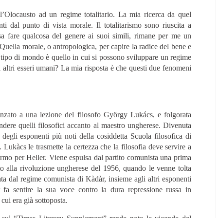
l’Olocausto ad un regime totalitario. La mia ricerca da quel
 dal punto di vista morale. Il totalitarismo sono riuscita a
 fare qualcosa del genere ai suoi simili, rimane per me un
 Quella morale, o antropologica, per capire la radice del bene e
he tipo di mondo è quello in cui si possono sviluppare un regime
i altri esseri umani? La mia risposta è che questi due fenomeni
danzato a una lezione del filosofo György Lukács, e folgorata
endere quelli filosofici accanto al maestro ungherese. Divenuta
 degli esponenti più noti della cosiddetta Scuola filosofica di
ukàcs le trasmette la certezza che la filosofia deve servire a
ermo per Heller. Viene espulsa dal partito comunista una prima
to alla rivoluzione ungherese del 1956, quando le venne tolta
ata dal regime comunista di Kàdàr, insieme agli altri esponenti
fa sentire la sua voce contro la dura repressione russa in
cui era già sottoposta.