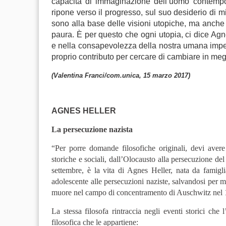
capacità di immaginazione dell’uomo contempora
ripone verso il progresso, sul suo desiderio di m
sono alla base delle visioni utopiche, ma anche
paura. È per questo che ogni utopia, ci dice Agne
e nella consapevolezza della nostra umana imperf
proprio contributo per cercare di cambiare in meg
(Valentina Franci/com.unica, 15 marzo 2017)
AGNES HELLER
La persecuzione nazista
“Per porre domande filosofiche originali, devi avere 
storiche e sociali, dall’Olocausto alla persecuzione del 
settembre, è la vita di Agnes Heller, nata da famig
adolescente alle persecuzioni naziste, salvandosi per 
muore nel campo di concentramento di Auschwitz nel 
La stessa filosofa rintraccia negli eventi storici che
filosofica che le appartiene: