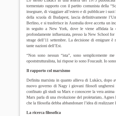
Lo stesso Lukàcs in una lettera del 1973 pubblicata
tormentato rapporto con il partito comunista della “Sc
insegnare, di viaggiare all’estero e di pubblicare i suo
della scuola di Budapest, lascia definitivamente l’U
Berlino, e si trasferisce in Australia dove accetta un i
in seguito a New York, dove le viene affidata la c
profondamente influenzata, presso la New School for So
strage dell’11 settembre. La decisione di emigrare è mo
tante nazioni dell’Est.
“Non sono nessun “ista”, sono semplicemente me st
opoststrutturalista, lui rispose io sono Foucault. Io so
Il rapporto col marxismo
Definita marxista in quanto allieva di Lukàcs, dopo a
nuovo governo di Nagy i giovani filosofi ungheresi p
confinato gli studi su Marx e conoscere la vera anima d
Marx parla di una rivoluzione del proletariato, Agnes 
che la filosofia debba abbandonare l’idea di realizzare l
La ricerca filosofica