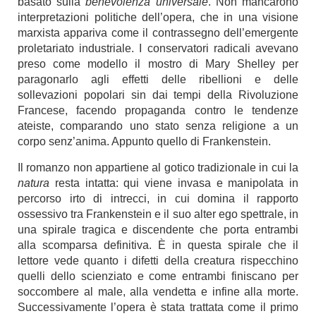
basato sulla
benevolenza universale
. Non mancarono
interpretazioni politiche dell’opera, che in una visione
marxista appariva come il contrassegno dell’emergente
proletariato industriale. I conservatori radicali avevano
preso come modello il mostro di Mary Shelley per
paragonarlo agli effetti delle ribellioni e delle
sollevazioni popolari sin dai tempi della Rivoluzione
Francese, facendo propaganda contro le tendenze
ateiste, comparando uno stato senza religione a un
corpo senz’anima. Appunto quello di Frankenstein.
Il romanzo non appartiene al gotico tradizionale in cui la
natura
resta intatta: qui viene invasa e manipolata in
percorso irto di intrecci, in cui domina il rapporto
ossessivo tra Frankenstein e il suo alter ego spettrale, in
una spirale tragica e discendente che porta entrambi
alla scomparsa definitiva. È in questa spirale che il
lettore vede quanto i difetti della creatura rispecchino
quelli dello scienziato e come entrambi finiscano per
soccombere al male, alla vendetta e infine alla morte.
Successivamente l’opera è stata trattata come il primo