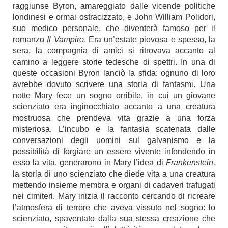
raggiunse Byron, amareggiato dalle vicende politiche
londinesi e ormai ostracizzato, e John William Polidori,
suo medico personale, che diventerà famoso per il
romanzo
Il Vampiro
. Era un’estate piovosa e spesso, la
sera, la compagnia di amici si ritrovava accanto al
camino a leggere storie tedesche di spettri. In una di
queste occasioni Byron lanciò la sfida: ognuno di loro
avrebbe dovuto scrivere una storia di fantasmi. Una
notte Mary fece un sogno orribile, in cui un giovane
scienziato era inginocchiato accanto a una creatura
mostruosa che prendeva vita grazie a una forza
misteriosa. L’incubo e la fantasia scatenata dalle
conversazioni degli uomini sul galvanismo e la
possibilità di forgiare un essere vivente infondendo in
esso la vita, generarono in Mary l’idea di
Frankenstein,
la storia di uno scienziato che diede vita a una creatura
mettendo insieme membra e organi di cadaveri trafugati
nei cimiteri. Mary inizia il racconto cercando di ricreare
l’atmosfera di terrore che aveva vissuto nel sogno: lo
scienziato, spaventato dalla sua stessa creazione che