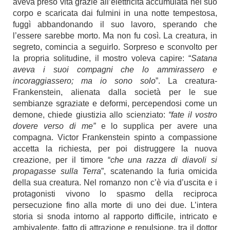
aveva preso vita grazie all’elettricità accumulata nel suo
corpo e scaricata dai fulmini in una notte tempestosa,
fuggì abbandonando il suo lavoro, sperando che
l’essere sarebbe morto. Ma non fu così. La creatura, in
segreto, comincia a seguirlo. Sorpreso e sconvolto per
la propria solitudine, il mostro voleva capire: “
Satana
aveva i suoi compagni che lo ammirassero e
incoraggiassero; ma io sono solo
”. La creatura-
Frankenstein, alienata dalla società per le sue
sembianze sgraziate e deformi, percependosi come un
demone, chiede giustizia allo scienziato:
“fate il vostro
dovere verso di me”
e lo supplica per avere una
compagna. Victor Frankenstein spinto a compassione
accetta la richiesta, per poi distruggere la nuova
creazione, per il timore “
che una razza di diavoli si
propagasse sulla Terra
”, scatenando la furia omicida
della sua creatura. Nel romanzo non c’è via d’uscita e i
protagonisti vivono lo spasmo della reciproca
persecuzione fino alla morte di uno dei due. L’intera
storia si snoda intorno al rapporto difficile, intricato e
ambivalente, fatto di attrazione e repulsione, tra il dottor