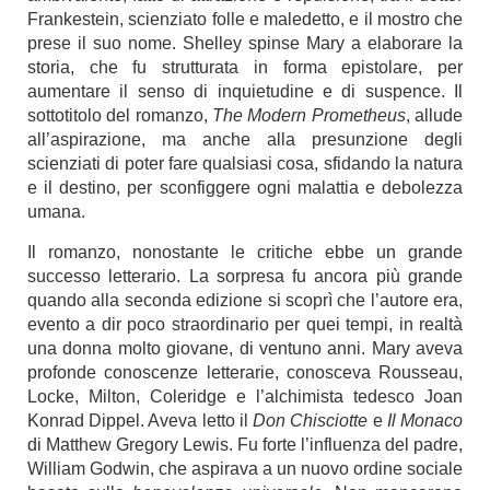
Frankestein, scienziato folle e maledetto, e il mostro che
prese il suo nome. Shelley spinse Mary a elaborare la
storia, che fu strutturata in forma epistolare, per
aumentare il senso di inquietudine e di suspence. Il
sottotitolo del romanzo,
The Modern Prometheus
, allude
all’aspirazione, ma anche alla presunzione degli
scienziati di poter fare qualsiasi cosa, sfidando la natura
e il destino, per sconfiggere ogni malattia e debolezza
umana.
Il romanzo, nonostante le critiche ebbe un grande
successo letterario. La sorpresa fu ancora più grande
quando alla seconda edizione si scoprì che l’autore era,
evento a dir poco straordinario per quei tempi, in realtà
una donna molto giovane, di ventuno anni. Mary aveva
profonde conoscenze letterarie, conosceva Rousseau,
Locke, Milton, Coleridge e l’alchimista tedesco Joan
Konrad Dippel. Aveva letto il
Don Chisciotte
e
Il Monaco
di Matthew Gregory Lewis. Fu forte l’influenza del padre,
William Godwin, che aspirava a un nuovo ordine sociale