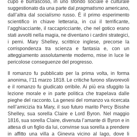
cupo e burrascoso, in uno sfondo sociale e culturale
suggestionato da una parte dal
pragmatismo
americano,
dall’altra dal
socialismo
russo. È il primo esperimento
scientifico in chiave letteraria, in cui il terrificante,
l’agghiacciante, il raccapricciante, che nel gotico erano
stati avvolti nella magia, ne diventano i cardini strategici,
i perni. Mary Shelley, scrittrice inglese, precorse la
corrispondenza tra scienza e fantasia e, con un
atteggiamento assolutamente moderno, mise in luce le
pericolose conseguenze del progresso.
Il romanzo fu pubblicato per la prima volta, in forma
anonima, l’11 marzo 1818. Le critiche furono sfavorevoli
e il romanzo fu giudicato orribile. Ai più era sfuggito la
lezione morale e in parte politica che trapelava dalle
pieghe del racconto. La genesi del romanzo va ricercata
nell’amicizia tra Mary, il suo futuro marito Percy Bisshe
Shelley, sua sorella Claire e Lord Byron. Nel maggio
1816, sua sorella Claire, divenuta l’amante di Byron e in
attesa di un figlio da lui, convinse sua sorella a prendere
in affitto una villa a Ginevra vicino al lago, dove li