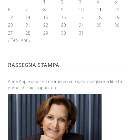
1
2
3
4
5
6
7
8
9
10
11
12
13
14
15
16
17
18
19
20
21
22
23
24
25
26
27
28
29
30
31
« Feb
Apr »
RASSEGNA STAMPA
Anne Applebaum e il momento europeo: scegliere la libertà
prima che sia troppo tardi