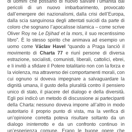
di uomini che possano di nuovo salvare l’umanità dai
pericoli di un nuovo imbarbarimento, provocato
dall’emergere dei nazionalismi, dalla crisi dell’Europa,
dalla scia sanguinosa degli attentati suicidi da parte di
coloro che sognano l’apocalisse islamica – come scrive
Oliver Roy ne
Le Djihad et la mors
, il suo recentissimo
libro”. È lo stesso spirito che animava ad esempio un
uomo come
Václav Havel
“quando a Praga lanciò il
movimento di
Charta 77
e riunì persone di diversa
estrazione, socialisti, comunisti, liberali, cattolici, ebrei,
e li invitò a sfidare il Potere totalitario non con la forza e
la violenza, ma attraverso dei comportamenti morali, con
cui ognuno si doveva impegnare a salvaguardare la
dignità umana, il gusto della pluralità contro il pensiero
unico di stato, il piacere del dialogo e della diversità.
Egli poi indicò un metodo di discussione ai partecipanti
della Charta: nessuno doveva imporre all’altro in modo
autoritario il proprio punto di vista, ma la verifica di
un’opinione corretta poteva risultare soltanto da un
dialogo ininterrotto e da un confronto continuo in
un’esperienza comune. Erano le buone opere che