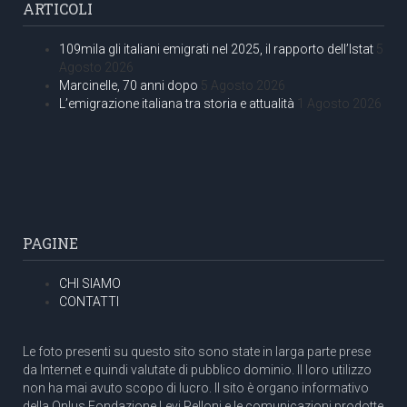
ARTICOLI
109mila gli italiani emigrati nel 2025, il rapporto dell’Istat
5
Agosto 2026
Marcinelle, 70 anni dopo
5 Agosto 2026
L’emigrazione italiana tra storia e attualità
1 Agosto 2026
PAGINE
CHI SIAMO
CONTATTI
Le foto presenti su questo sito sono state in larga parte prese
da Internet e quindi valutate di pubblico dominio. Il loro utilizzo
non ha mai avuto scopo di lucro. Il sito è organo informativo
della Onlus Fondazione Levi Pelloni e le comunicazioni prodotte