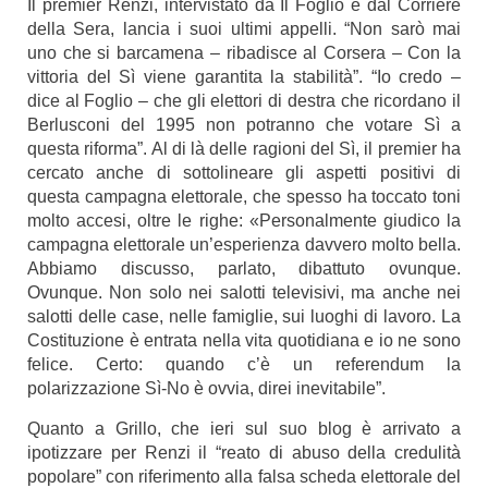
Il premier Renzi, intervistato da
Il Foglio
e dal
Corriere
della Sera
, lancia i suoi ultimi appelli. “Non sarò mai
uno che si barcamena – ribadisce al Corsera – Con la
vittoria del Sì viene garantita la stabilità”. “Io credo –
dice al Foglio – che gli elettori di destra che ricordano il
Berlusconi del 1995 non potranno che votare Sì a
questa riforma”. Al di là delle ragioni del Sì, il premier ha
cercato anche di sottolineare gli aspetti positivi di
questa campagna elettorale, che spesso ha toccato toni
molto accesi, oltre le righe: «Personalmente giudico la
campagna elettorale un’esperienza davvero molto bella.
Abbiamo discusso, parlato, dibattuto ovunque.
Ovunque. Non solo nei salotti televisivi, ma anche nei
salotti delle case, nelle famiglie, sui luoghi di lavoro. La
Costituzione è entrata nella vita quotidiana e io ne sono
felice. Certo: quando c’è un referendum la
polarizzazione Sì-No è ovvia, direi inevitabile”.
Quanto a Grillo, che ieri sul suo blog è arrivato a
ipotizzare per Renzi il “reato di abuso della credulità
popolare” con riferimento alla falsa scheda elettorale del