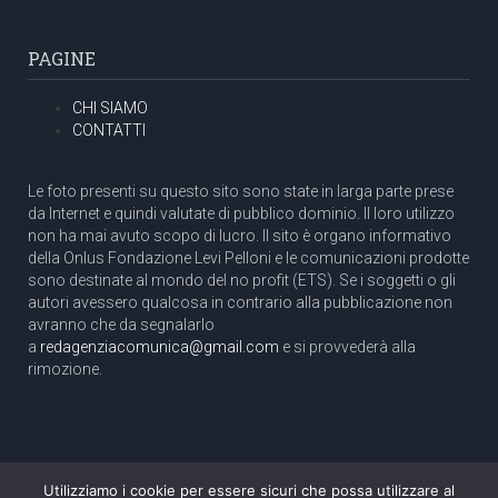
PAGINE
CHI SIAMO
CONTATTI
Le foto presenti su questo sito sono state in larga parte prese
da Internet e quindi valutate di pubblico dominio. Il loro utilizzo
non ha mai avuto scopo di lucro. Il sito è organo informativo
della Onlus Fondazione Levi Pelloni e le comunicazioni prodotte
sono destinate al mondo del no profit (ETS). Se i soggetti o gli
autori avessero qualcosa in contrario alla pubblicazione non
avranno che da segnalarlo
a
redagenziacomunica@gmail.com
e si provvederà alla
rimozione.
Utilizziamo i cookie per essere sicuri che possa utilizzare al
Copyright 2003 com.unica - Tutti i diritti riservati