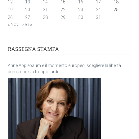
12
13
14
15
16
17
18
19
20
21
22
23
24
25
26
27
28
29
30
31
« Nov
Gen »
RASSEGNA STAMPA
Anne Applebaum e il momento europeo: scegliere la libertà
prima che sia troppo tardi