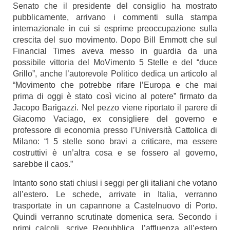
Senato che il presidente del consiglio ha mostrato
pubblicamente, arrivano i commenti sulla stampa
internazionale in cui si esprime preoccupazione sulla
crescita del suo movimento. Dopo Bill Emmott che sul
Financial Times
aveva messo in guardia da una
possibile vittoria del MoVimento 5 Stelle e del “duce
Grillo”, anche l’autorevole
Politico
dedica un articolo al
“Movimento che potrebbe rifare l’Europa e che mai
prima di oggi è stato così vicino al potere” firmato da
Jacopo Barigazzi. Nel pezzo viene riportato il parere di
Giacomo Vaciago, ex consigliere del governo e
professore di economia presso l’Università Cattolica di
Milano: “I 5 stelle sono bravi a criticare, ma essere
costruttivi è un’altra cosa e se fossero al governo,
sarebbe il caos.”
Intanto sono stati chiusi i seggi per gli italiani che votano
all’estero. Le schede, arrivate in Italia, verranno
trasportate in un capannone a Castelnuovo di Porto.
Quindi verranno scrutinate domenica sera. Secondo i
primi calcoli, scrive Repubblica, l’affluenza all’estero