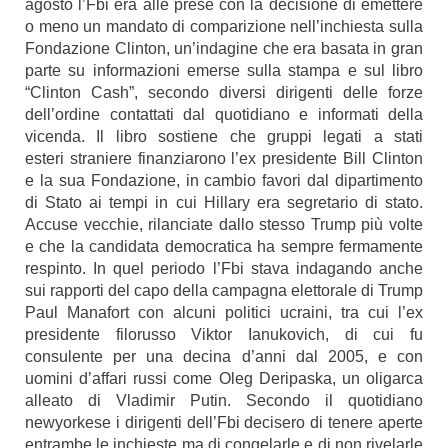
agosto l’Fbi era alle prese con la decisione di emettere
o meno un mandato di comparizione nell’inchiesta sulla
Fondazione Clinton, un’indagine che era basata in gran
parte su informazioni emerse sulla stampa e sul libro
“Clinton Cash”, secondo diversi dirigenti delle forze
dell’ordine contattati dal quotidiano e informati della
vicenda. Il libro sostiene che gruppi legati a stati
esteri straniere finanziarono l’ex presidente Bill Clinton
e la sua Fondazione, in cambio favori dal dipartimento
di Stato ai tempi in cui Hillary era segretario di stato.
Accuse vecchie, rilanciate dallo stesso Trump più volte
e che la candidata democratica ha sempre fermamente
respinto. In quel periodo l’Fbi stava indagando anche
sui rapporti del capo della campagna elettorale di Trump
Paul Manafort con alcuni politici ucraini, tra cui l’ex
presidente filorusso Viktor Ianukovich, di cui fu
consulente per una decina d’anni dal 2005, e con
uomini d’affari russi come Oleg Deripaska, un oligarca
alleato di Vladimir Putin. Secondo il quotidiano
newyorkese i dirigenti dell’Fbi decisero di tenere aperte
entrambe le inchieste ma di congelarle e di non rivelarle