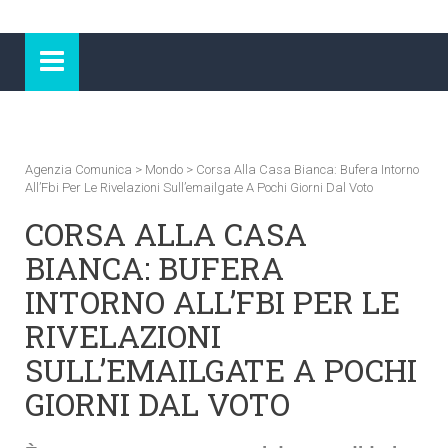
Agenzia Comunica
>
Mondo
>
Corsa Alla Casa Bianca: Bufera Intorno
All’Fbi Per Le Rivelazioni Sull’emailgate A Pochi Giorni Dal Voto
CORSA ALLA CASA
BIANCA: BUFERA
INTORNO ALL’FBI PER LE
RIVELAZIONI
SULL’EMAILGATE A POCHI
GIORNI DAL VOTO