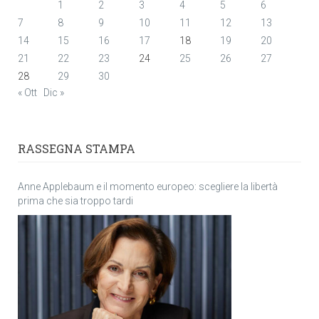
1
2
3
4
5
6
7
8
9
10
11
12
13
14
15
16
17
18
19
20
21
22
23
24
25
26
27
28
29
30
« Ott
Dic »
RASSEGNA STAMPA
Anne Applebaum e il momento europeo: scegliere la libertà
prima che sia troppo tardi