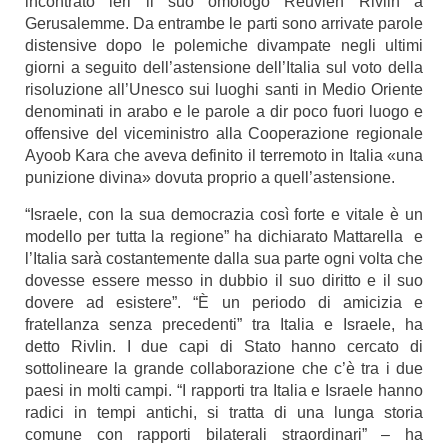
incontrato ieri il suo omologo Reuvlen Rivlin a
Gerusalemme. Da entrambe le parti sono arrivate parole
distensive dopo le polemiche divampate negli ultimi
giorni a seguito dell’astensione dell’Italia sul voto della
risoluzione all’Unesco sui luoghi santi in Medio Oriente
denominati in arabo e le parole a dir poco fuori luogo e
offensive del viceministro alla Cooperazione regionale
Ayoob Kara che aveva definito il terremoto in Italia «una
punizione divina» dovuta proprio a quell’astensione.
“Israele, con la sua democrazia così forte e vitale è un
modello per tutta la regione” ha dichiarato Mattarella e
l’Italia sarà costantemente dalla sua parte ogni volta che
dovesse essere messo in dubbio il suo diritto e il suo
dovere ad esistere”. “È un periodo di amicizia e
fratellanza senza precedenti” tra Italia e Israele, ha
detto Rivlin. I due capi di Stato hanno cercato di
sottolineare la grande collaborazione che c’è tra i due
paesi in molti campi. “I rapporti tra Italia e Israele hanno
radici in tempi antichi, si tratta di una lunga storia
comune con rapporti bilaterali straordinari” – ha