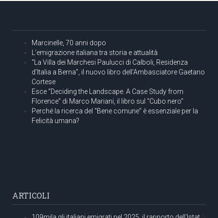
Marcinelle, 70 anni dopo
L’emigrazione italiana tra storia e attualità
“La Villa dei Marchesi Paulucci di Calboli, Residenza
d’Italia a Berna”, il nuovo libro dell’Ambasciatore Gaetano
Cortese
Esce “Deciding the Landscape. A Case Study from
Florence” di Marco Mariani, il libro sul “Cubo nero”
Perché la ricerca del “Bene comune” è essenziale per la
Felicità umana?
ARTICOLI
109mila gli italiani emigrati nel 2025, il rapporto dell’Istat
5