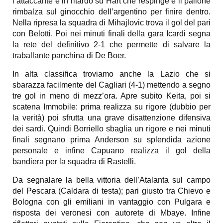
l’attaccante è in ritardo su Hart che respinge e il pallone
rimbalza sul ginocchio dell’argentino per finire dentro.
Nella ripresa la squadra di Mihajlovic trova il gol del pari
con Belotti. Poi nei minuti finali della gara Icardi segna
la rete del definitivo 2-1 che permette di salvare la
traballante panchina di De Boer.
In alta classifica troviamo anche la Lazio che si
sbarazza facilmente del Cagliari (4-1) mettendo a segno
tre gol in meno di mezz’ora. Apre subito Keita, poi si
scatena Immobile: prima realizza su rigore (dubbio per
la verità) poi sfrutta una grave disattenzione difensiva
dei sardi. Quindi Borriello sbaglia un rigore e nei minuti
finali segnano prima Anderson su splendida azione
personale e infine Capuano realizza il gol della
bandiera per la squadra di Rastelli.
Da segnalare la bella vittoria dell’Atalanta sul campo
del Pescara (Caldara di testa); pari giusto tra Chievo e
Bologna con gli emiliani in vantaggio con Pulgara e
risposta dei veronesi con autorete di Mbaye. Infine