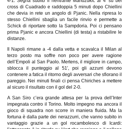
4-1. Segna subito il rientrante Mandzukic al 4′ su bel
cross di Cuadrado e raddoppia 5 minuti dopo Chiellini
che devia in rete un angolo di Pjanic. Nella ripresa lo
stesso Chiellini sbaglia un facile rinvio e permette a
Schick di riportare sotto la Sampdoria. Poi ci pensano
prima Pjanic e ancora Chiellini (di testa) a ristabilire le
distanze.
Il Napoli rimane a -4 dalla vetta e scavalca il Milan al
terzo posto ma soffre non poco per avere ragione
dell’Empoli al San Paolo. Mertens, il migliore in campo,
sblocca il punteggio al 51′, poi gli azzurri devono
contenere a fatica il ritorno degli avversari che sfiorano il
pareggio. Nei minuti finali ci pensa Chiriches a mettere
al sicuro il risultato con il gol del 2-0.
A San Siro c’era grande attesa per la prova dell’Inter
impegnata contro il Torino. Molto impegno ma ancora il
gioco di squadra non scorre in maniera fluida. Ma la
fortuna è dalla parte dei nerazzurri, che vanno subito in
vantaggio grazie a un gol rocambolesco di Icardi: