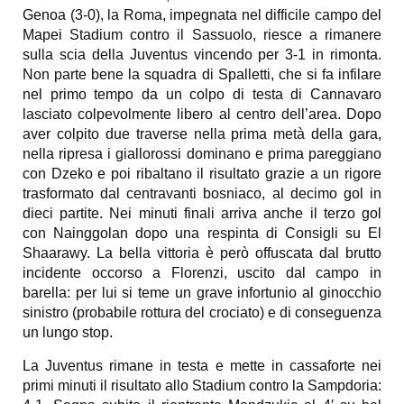
Genoa (3-0), la Roma, impegnata nel difficile campo del
Mapei Stadium contro il Sassuolo, riesce a rimanere
sulla scia della Juventus vincendo per 3-1 in rimonta.
Non parte bene la squadra di Spalletti, che si fa infilare
nel primo tempo da un colpo di testa di Cannavaro
lasciato colpevolmente libero al centro dell’area. Dopo
aver colpito due traverse nella prima metà della gara,
nella ripresa i giallorossi dominano e prima pareggiano
con Dzeko e poi ribaltano il risultato grazie a un rigore
trasformato dal centravanti bosniaco, al decimo gol in
dieci partite. Nei minuti finali arriva anche il terzo gol
con Nainggolan dopo una respinta di Consigli su El
Shaarawy. La bella vittoria è però offuscata dal brutto
incidente occorso a Florenzi, uscito dal campo in
barella: per lui si teme un grave infortunio al ginocchio
sinistro (probabile rottura del crociato) e di conseguenza
un lungo stop.
La Juventus rimane in testa e mette in cassaforte nei
primi minuti il risultato allo Stadium contro la Sampdoria: