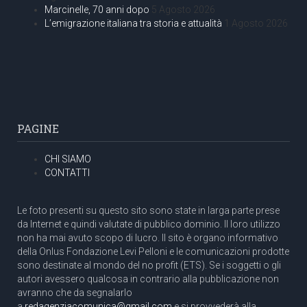
Marcinelle, 70 anni dopo
5 Agosto 2026
L’emigrazione italiana tra storia e attualità
1 Agosto 2026
PAGINE
CHI SIAMO
CONTATTI
Le foto presenti su questo sito sono state in larga parte prese
da Internet e quindi valutate di pubblico dominio. Il loro utilizzo
non ha mai avuto scopo di lucro. Il sito è organo informativo
della Onlus Fondazione Levi Pelloni e le comunicazioni prodotte
sono destinate al mondo del no profit (ETS). Se i soggetti o gli
autori avessero qualcosa in contrario alla pubblicazione non
avranno che da segnalarlo
a
redagenziacomunica@gmail.com
e si provvederà alla