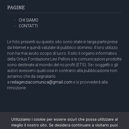
PAGINE
CHI SIAMO
CONTATTI
Le foto presenti su questo sito sono state in larga parte prese
da Internet e quindi valutate di pubblico dominio. Il loro utilizzo
non ha mai avuto scopo di lucro. Il sito è organo informativo
della Onlus Fondazione Levi Pelloni e le comunicazioni prodotte
sono destinate al mondo del no profit (ETS). Se i soggetti o gli
autori avessero qualcosa in contrario alla pubblicazione non
avranno che da segnalarlo
a
redagenziacomunica@gmail.com
e si provvederà alla
rimozione.
Utilizziamo i cookie per essere sicuri che possa utilizzare al
Copyright 2003 com.unica - Tutti i diritti riservati
meglio il nostro sito. Se desidera continuare a visitarlo puoi
Aut. Tribunale di Roma N. 466/2003 dell'11/11/2003