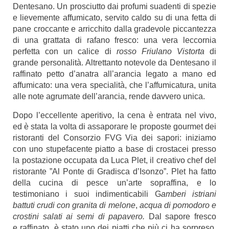
Dentesano. Un prosciutto dai profumi suadenti di spezie
e lievemente affumicato, servito caldo su di una fetta di
pane croccante e arricchito dalla gradevole piccantezza
di una grattata di rafano fresco: una vera leccornia
perfetta con un calice di
rosso Friulano Vistorta
di
grande personalità. Altrettanto notevole da Dentesano il
raffinato petto d’anatra all’arancia legato a mano ed
affumicato: una vera specialità, che l’affumicatura, unita
alle note agrumate dell’arancia, rende davvero unica.
Dopo l’eccellente aperitivo, la cena è entrata nel vivo,
ed è stata la volta di assaporare le proposte gourmet dei
ristoranti del Consorzio FVG Via dei sapori: iniziamo
con uno stupefacente piatto a base di crostacei presso
la postazione occupata da Luca Plet, il creativo chef del
ristorante ”
Al Ponte di Gradisca d’Isonzo
”. Plet ha fatto
della cucina di pesce un’arte sopraffina, e lo
testimoniano i suoi indimenticabili G
amberi istriani
battuti crudi con granita di melone
,
acqua di pomodoro e
crostini salati ai semi di papavero.
Dal sapore fresco
e raffinato, è stato uno dei piatti che più ci ha sorpreso,