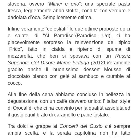
slovena, ovvero ”
Mlinci e orto
“: una speciale pasta
fresca, leggermente abbrustolita, condita con verdure e
dadolata d’oca. Semplicemente ottima.
Infine veramente “celestiali” le due ottime proposte dolci
e salate, di
“Al Paradiso”
(Paradiso, Ud): ci ha
piacevolmente sorpreso la reinvenzione del tipico
“Frico”, fatto in cialda e ripieno di spuma di
mozzarella, che ben si sposava con un
Russiz
Superiore Col Disore Marco Felluga (2012).V
eramente
gradito anche il buonissimo dessert Mousse di
cioccolato bianco con gelè al sambuco e crumble al
cocco.
Alla fine della cena abbiamo concluso in bellezza la
degustazione, con un caffè davvero unico: l’italian style
di
Orocaffè
, che ci ha convinto per la qualità assoluta ed
il gusto equilibrato di caramello e pane tostato.
Tra dolci e grappe ai
Concerti del Gusto c
‘è sempre
ampia scelta, e la serata capitolina non ha fatto