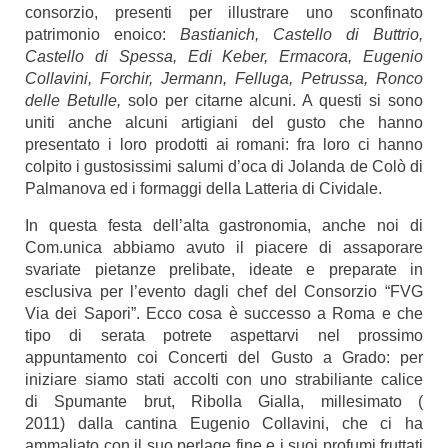
consorzio, presenti per illustrare uno sconfinato
patrimonio enoico:
Bastianich, Castello di Buttrio,
Castello di Spessa, Edi Keber, Ermacora, Eugenio
Collavini, Forchir, Jermann, Felluga, Petrussa, Ronco
delle Betulle,
solo per citarne alcuni. A questi si sono
uniti anche alcuni
artigiani del gusto
che hanno
presentato i loro prodotti ai romani: fra loro ci hanno
colpito i gustosissimi salumi d’oca di Jolanda de Colò di
Palmanova ed i formaggi della Latteria di Cividale.
In questa festa dell’alta gastronomia, anche noi di
Com.unica abbiamo avuto il piacere di assaporare
svariate pietanze prelibate, ideate e preparate in
esclusiva per l’evento dagli chef del Consorzio “FVG
Via dei Sapori”. Ecco cosa è successo a Roma e che
tipo di serata potrete aspettarvi nel prossimo
appuntamento coi Concerti del Gusto a Grado: per
iniziare siamo stati accolti con uno strabiliante calice
di Spumante brut, Ribolla Gialla, millesimato (
2011) dalla cantina Eugenio Collavini, che ci ha
ammaliato con il suo perlage fine e i suoi profumi fruttati