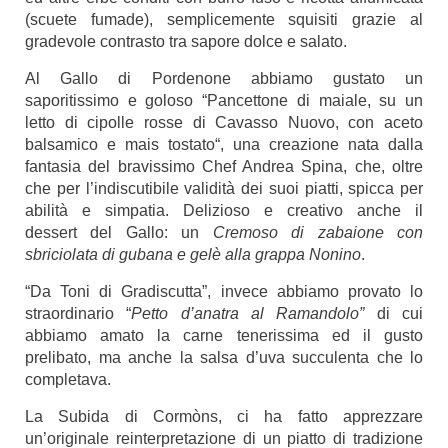
(scuete fumade), semplicemente squisiti grazie al
gradevole contrasto tra sapore dolce e salato.
Al Gallo di Pordenone
abbiamo gustato un
saporitissimo e goloso “Pancettone di maiale, su un
letto di cipolle rosse di Cavasso Nuovo, con aceto
balsamico e mais tostato“, una creazione nata dalla
fantasia del bravissimo Chef Andrea Spina, che, oltre
che per l’indiscutibile validità dei suoi piatti, spicca per
abilità e simpatia. Delizioso e creativo anche il
dessert del Gallo: un
Cremoso di zabaione con
sbriciolata di gubana e gelè alla grappa Nonino
.
“Da Toni di Gradiscutta”
, invece abbiamo provato lo
straordinario “
Petto d’anatra al Ramandolo”
di cui
abbiamo amato la carne tenerissima ed il gusto
prelibato, ma anche la salsa d’uva succulenta che lo
completava.
La Subida di Cormòns
, ci ha fatto apprezzare
un’originale reinterpretazione di un piatto di tradizione