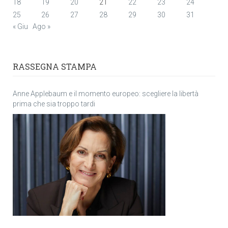
18
19
20
21
22
23
24
25
26
27
28
29
30
31
« Giu
Ago »
RASSEGNA STAMPA
Anne Applebaum e il momento europeo: scegliere la libertà
prima che sia troppo tardi