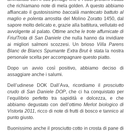
che richiamano note di mela golden. A questo abbiamo
affiancato il gustosissimo
baccalà mantecato battuto al
maglio e polenta arrostita
del Molino Zoratto 1450, dal
sapore molto delicato e, grazie alla battitura, vellutato ed
avvolgente al palato. Ottime anche
le trote affumicate di
FriulTrota di San Daniele
che nulla hanno da invidiare
ai migliori salmoni scozzesi. Un brioso
Villa Parens
Blanc de Blancs Spumante Extra Brut
è stata la nostra
personale scelta per accompagnare questo piatto.
Dopo un avvio così positivo, abbiamo deciso di
assaggiare anche i salumi.
Dell’udinese
DOK Dall’Ava
, ricordiamo il
prosciutto
crudo di San Daniele DOP
, che ci ha conquistato per
l’equilibrio perfetto tra sapidità e dolcezza, e che
abbiamo degustato con dell’ottimo
Merlot biologico di
Vistorta 2011
, ricco di note di frutti di bosco e tannico al
punto giusto.
Buonissimo anche il prosciutto cotto in crosta di pane di