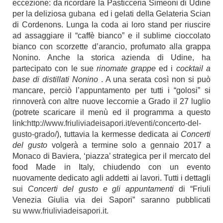
eccezione: da ricordare la Pasticceria Simeoni di Udine
per la deliziosa
gubana
ed i gelati della Gelateria Scian
di Cordenons. Lunga la coda ai loro stand per riuscire
ad assaggiare il “caffè bianco” e il sublime cioccolato
bianco con scorzette d’arancio, profumato alla grappa
Nonino. Anche la storica azienda di Udine, ha
partecipato con le sue
rinomate grappe
ed i
cocktail a
base di distillati Nonino
. A una serata così non si può
mancare, perciò l’appuntamento per tutti i “golosi” si
rinnoverà con altre nuove leccornie a Grado il 27 luglio
(potrete scaricare il menù ed il programma a questo
link:
http://www.
friuliviadeisapori.it/eventi/
concerto-del-
gusto-grado/
), tuttavia la kermesse dedicata ai
Concerti
del gusto
volgerà a termine solo a gennaio 2017 a
Monaco di Baviera, ‘piazza’ strategica per il mercato del
food Made in Italy, chiudendo con un evento
nuovamente dedicato agli addetti ai lavori. Tutti i dettagli
sui
Concerti del gusto e gli appuntamenti
di “Friuli
Venezia Giulia via dei Sapori” saranno pubblicati
su
www.friuliviadeisapori.it
.