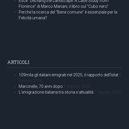
Esce “Deciding the Landscape. A Case Study from
Florence” di Marco Mariani, il libro sul “Cubo nero”
Perché la ricerca del “Bene comune” è essenziale per la
Felicità umana?
ARTICOLI
109mila gli italiani emigrati nel 2025, il rapporto dell’Istat
5
Agosto 2026
Marcinelle, 70 anni dopo
5 Agosto 2026
L’emigrazione italiana tra storia e attualità
1 Agosto 2026