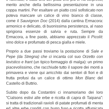
merito anche della bellissima presentazione in una
coppa martini. Per esaltare un piatto così sofisticato non
poteva mancare un calice di vino bianco di classe,
come il
Sauvignon Doc
(2014) dalla cantina
Ermacora
:
armonico e delicato, di buonissima persistenza, al naso
sprigiona essenze di salvia e ruta. Sempre da
Ermacora, a fine pasto, abbiamo apprezzato il
Picolit
:
vino dolce e profumato di pesca gialla e miele.
Proprio a due passi troviamo la postazione di
Sale e
Pepe (da Stregna) che ci
incanta col suo
Orzetto con
levistico e frant
(un tipico formaggio di malga): un primo
piacevolissimo, che racchiude tutto il sapore dei monti a
primavera e viene qui arricchito dai sentori di fiori e di
frutta profusi da un calice di ottimo
Mon Blanc
del
Castello di Buttrio.
Subito dopo da
Costantini
ci innamoriamo dei loro
“Cialsons estivi alle erbe e ricotta di capra di Taipana”:
si tratta di tradizionali ravioli di patate profumati di menta
ed altre erbe conditi con burro fuso e ricotta affumicata