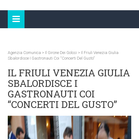
Agenzia Comunica
>
Il Girone Dei Golosi
>
Il Friuli Venezia Giulia
Sbalordisce I Gastronauti Coi “Concerti Del Gusto”
IL FRIULI VENEZIA GIULIA
SBALORDISCE I
GASTRONAUTI COI
“CONCERTI DEL GUSTO”