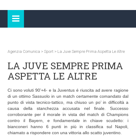
Agenzia Comunica
>
Sport
>
La Juve Sempre Prima Aspetta Le Altre
LA JUVE SEMPRE PRIMA
ASPETTA LE ALTRE
Ci sono voluti 90’+4- e la Juventus é riuscita ad avere ragione
di un ottimo Sassuolo in un match certamente comandato dal
punto di vista tecnico-tattico, ma chiuso un po’ in difficoltà a
causa della stanchezza accusata nel finale. Successo
corroborante per il morale in vista del match di Champions
contro il Bayern, e fondamentale in chiave scudetto: i
bianconeri hanno 6 punti in più in classifica sul Napoli,
chiamato a rispondere con una vittoria allo scatto juventino.