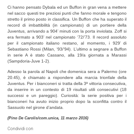
Ci hanno pensato Dybala ed un Buffon in gran vena a mettere
nel sacco questi tre preziosi punti che fanno morale e tengono
stretto il primo posto in classifica. Un Buffon che ha superato il
record di imbattibilità (in campionato) di un portiere della
Juventus, arrivando a 904’ minuti con la porta inviolata. Zoff si
era fermato a 903’ nel campionato ‘72/’73. Il record assoluto
per il campionato italiano restano, al momento, i 929’ di
Sebastiano Rossi (Milan, ‘93/’94). L’ultimo a segnare a Buffon
in serie A è stato Cassano, alla 19/a giornata a Marassi
(Sampdoria-Juve 1-2).
Adesso la parola al Napoli che domenica sera a Palermo (ore
20.45), è chiamato a rispondere alla marcia trionfale della
Juventus. Per i bianconeri si tratta della 3ª vittoria consecutiva,
da inserire in un contesto di 19 risultati utili consecutivi (18
successi e un pareggio). Curiosità: la serie positiva per i
bianconeri ha avuto inizio proprio dopo la sconfitta contro il
Sassuolo nel girone d’andata.
(Pino De Carolis/com.unica, 11 marzo 2016)
Condividi con