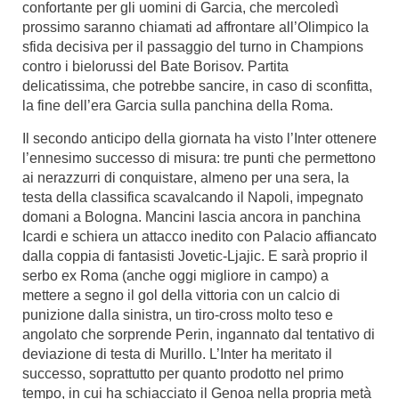
confortante per gli uomini di Garcia, che mercoledì
prossimo saranno chiamati ad affrontare all’Olimpico la
sfida decisiva per il passaggio del turno in Champions
contro i bielorussi del Bate Borisov. Partita
delicatissima, che potrebbe sancire, in caso di sconfitta,
la fine dell’era Garcia sulla panchina della Roma.
Il secondo anticipo della giornata ha visto l’Inter ottenere
l’ennesimo successo di misura: tre punti che permettono
ai nerazzurri di conquistare, almeno per una sera, la
testa della classifica scavalcando il Napoli, impegnato
domani a Bologna. Mancini lascia ancora in panchina
Icardi e schiera un attacco inedito con Palacio affiancato
dalla coppia di fantasisti Jovetic-Ljajic. E sarà proprio il
serbo ex Roma (anche oggi migliore in campo) a
mettere a segno il gol della vittoria con un calcio di
punizione dalla sinistra, un tiro-cross molto teso e
angolato che sorprende Perin, ingannato dal tentativo di
deviazione di testa di Murillo. L’Inter ha meritato il
successo, soprattutto per quanto prodotto nel primo
tempo, in cui ha schiacciato il Genoa nella propria metà