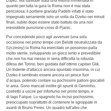
Lopez. Ma sarebbe stata una vittoria immeritata in
quanto per tutta la gara la Roma non è mai stata
pericolosa: il portiere granata Padelli infatti è stato
impegnato seriamente solo un volta da Dzeko nei minuti
finali, subito dopo essere stato battuto da una non
irresistibile punizione-cross di Pjanic.
Pur concedendo poco agli avversari (una sola
occasione nel primo tempo con Belotti neutralizzata da
Szczesny) la Roma ha esercitato un possesso-palla
molto sterile, sviluppando un gioco lento e prevedibile
che non ha mai messo in seria difficoltà la robusta
difesa del Torino, ben guidata dall’ottimo capitan Glik.
Un tridente d’attacco ancora spuntato insomma, in cui
Dzeko è sembrato essere ancora un pesce fuor
d’acqua, potendo contare su pochissimi palloni giocabili
in area. Sono mancati inoltre gli spunti di Gervinho,
costretto a uscire per infortunio nel primo tempo, e
di Iago Falque. Lo spagnolo ha inciso pochissimo,
preoccupato soprattutto di contenere le sgroppate in
avanti di Bruno Peres. Un quadro tutt’altro che