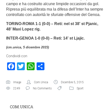
campo e ha costruito alcune limpide occasioni da gol.
Ripresa più equilibrata ma la difesa dell’Inter ha sempre
controllato con autorità le sfuriate offensive del Genoa.
TORINO-ROMA 1-1 (0-0) – R
eti
: nel st 38′ st Pjanic,
48′ Maxi Lopez rig.
INTER-GENOA 1-0 (0-0) – Reti: 14′ st Ljajic.
(cm.unica, 5 dicembre 2015)
Condividi con
Facebook
Twitter
WhatsApp
Condividi
Image
Com.Unica
Dicembre 5, 2015
2249
No Comments
Sport
COM.UNICA