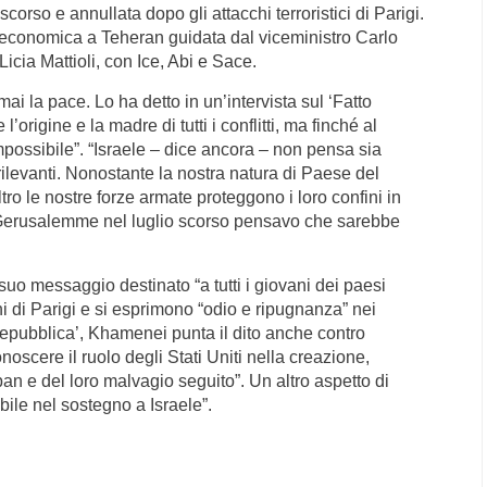
orso e annullata dopo gli attacchi terroristici di Parigi.
 economica a Teheran guidata dal viceministro Carlo
icia Mattioli, con Ice, Abi e Sace.
i la pace. Lo ha detto in un’intervista sul ‘Fatto
l’origine e la madre di tutti i conflitti, ma finché al
possibile”. “Israele – dice ancora – non pensa sia
irrilevanti. Nonostante la nostra natura di Paese del
tro le nostre forze armate proteggono i loro confini in
 a Gerusalemme nel luglio scorso pensavo che sarebbe
o messaggio destinato “a tutti i giovani dei paesi
i di Parigi e si esprimono “odio e ripugnanza” nei
a Repubblica’, Khamenei punta il dito anche contro
oscere il ruolo degli Stati Uniti nella creazione,
n e del loro malvagio seguito”. Un altro aspetto di
ibile nel sostegno a Israele”.