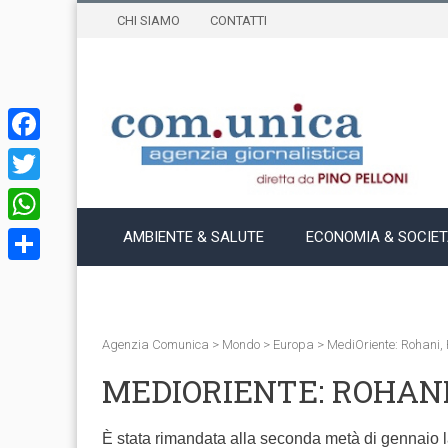
CHI SIAMO
CONTATTI
Facebook
Twitter
WhatsApp
AMBIENTE & SALUTE
ECONOMIA & SOCIE
Condividi
Agenzia Comunica
>
Mondo
>
Europa
>
MediOriente: Rohani, 
MEDIORIENTE: ROHANI
È stata rimandata alla seconda metà di gennaio la 