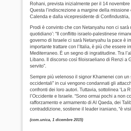
Rohani, prevista inizialmente per il 14 novembre sc
Questa l’indiscrezione a margine della missione
Calenda e dalla vicepresidente di Confindustria, L
Prodi è convinto che con Netanyahu non ci sarà ma
quotidiano’: “Il conflitto israelo-palestinese rimane 
governo di Israele ci sarà Netanyahu la pace è im
importante trattare con l’Italia, è più che essere 
Mediterraneo. È un segno di ingratitudine. Tra l’al
Libano. Il discorso così filoisraeliano di Renzi
servito”.
Sempre più velenoso il signor Khamenei con un su
occidentali” in cui vengono condannati gli attacch
confronti dei loro autori. Tuttavia, sottolinea ‘L
l’Occidente e Israele. “Sono ormai pochi a non con
rafforzamento e armamento di Al Qaeda, dei Taliba
contraddizione, sostiene il leader iraniano, “è vis
(com.unica, 1 dicembre 2015)