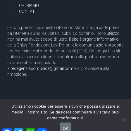
CHI SIAMO
CONTATTI
Le foto presenti su questo sito sono state in larga parte prese
da Internet e quindi valutate di pubblico dominio. Il loro utilizzo
non ha mai avuto scopo di lucro. Il sito è organo informativo
della Onlus Fondazione Levi Pelloni e le comunicazioni prodotte
sono destinate al mondo del no profit (ETS). Se i soggetti o gli
autori avessero qualcosa in contrario alla pubblicazione non
avranno che da segnalarlo
a
redagenziacomunica@gmail.com
e si provvederà alla
rimozione.
Utilizziamo i cookie per essere sicuri che possa utilizzare al
Copyright 2003 com.unica - Tutti i diritti riservati
meglio il nostro sito. Se desidera continuare a visitarlo puoi
Aut. Tribunale di Roma N. 466/2003 dell'11/11/2003
darne conferma qui.
Direttore responsabile: Pino Pelloni [direttore@agenziacomunica.net]
OK
Facebook
Twitter
WhatsApp
Condividi