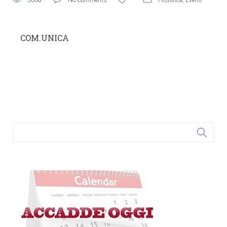
3068
No Comments
Historica
,
Eventi
COM.UNICA