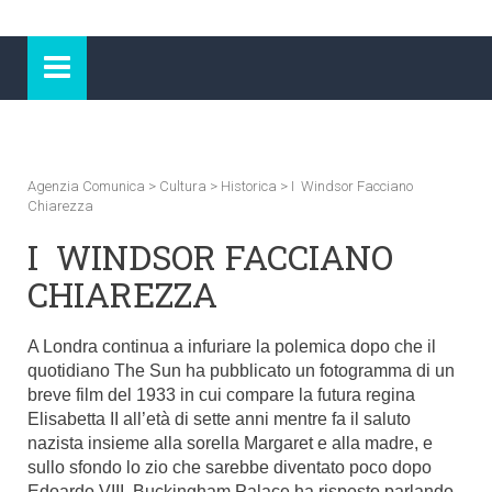
Agenzia Comunica
>
Cultura
>
Historica
>
I Windsor Facciano
Chiarezza
I WINDSOR FACCIANO
CHIAREZZA
A Londra continua a infuriare la polemica dopo che il
quotidiano The Sun ha pubblicato un fotogramma di un
breve film del 1933 in cui compare la futura regina
Elisabetta II all’età di sette anni mentre fa il saluto
nazista insieme alla sorella Margaret e alla madre, e
sullo sfondo lo zio che sarebbe diventato poco dopo
Edoardo VIII. Buckingham Palace ha risposto parlando