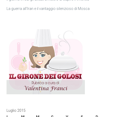
La guerra all’Iran e il vantaggio silenzioso di Mosca
Luglio 2015
L
M
M
G
V
S
D