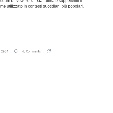
eum di New York – sia raffinate suppellettili in
ame utilizzato in contesti quotidiani più popolari.
2854
No Comments