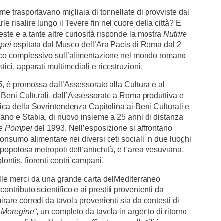
 trasportavano migliaia di tonnellate di provviste dai
e risalire lungo il Tevere fin nel cuore della città? E
te e a tante altre curiosità risponde la mostra
Nutrire
mpei
ospitata dal Museo dell’Ara Pacis di Roma dal 2
esco complessivo sull’alimentazione nel mondo romano
stici, apparati multimediali e ricostruzioni.
5
, è promossa dall’Assessorato alla Cultura e al
Beni Culturali, dall’Assessorato a Roma produttiva e
fica della Sovrintendenza Capitolina ai Beni Culturali e
ano e Stabia, di nuovo insieme a 25 anni di distanza
re Pompei
del 1993. Nell’esposizione si affrontano
consumo alimentare nei diversi ceti sociali in due luoghi
popolosa metropoli dell’antichità, e l’area vesuviana,
ontis, fiorenti centri campani.
delle merci da una grande carta delMediterraneo
ontributo scientifico e ai prestiti provenienti da
are corredi da tavola provenienti sia da contesti di
i Moregine
“, un completo da tavola in argento di ritorno