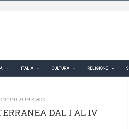
TÀ
ITALIA
CULTURA
RELIGIONE
S
iterranea Dal I Al IV Secolo
TERRANEA DAL I AL IV