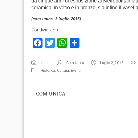
da cinque anni di esposizione al Metropolitan Mus
ceramica, in vetro e in bronzo, sia infine il vasell
(com.unica, 3 luglio 2015)
Condividi con
Facebook
Twitter
WhatsApp
Condividi
Image
Com.Unica
Luglio 3, 2015
Historica
,
Cultura
,
Eventi
COM.UNICA