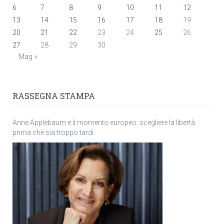
6
7
8
9
10
11
12
13
14
15
16
17
18
19
20
21
22
23
24
25
26
27
28
29
30
Mag »
RASSEGNA STAMPA
Anne Applebaum e il momento europeo: scegliere la libertà
prima che sia troppo tardi