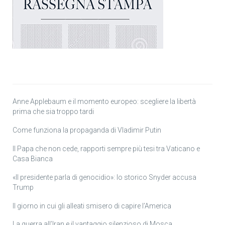
Anne Applebaum e il momento europeo: scegliere la libertà
prima che sia troppo tardi
Come funziona la propaganda di Vladimir Putin
Il Papa che non cede, rapporti sempre più tesi tra Vaticano e
Casa Bianca
«Il presidente parla di genocidio»: lo storico Snyder accusa
Trump
Il giorno in cui gli alleati smisero di capire l’America
La guerra all’Iran e il vantaggio silenzioso di Mosca