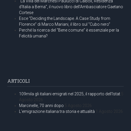
“La Villa dei Marchesi Paulucci di Calboli, Residenza
d’Italia a Berna”, il nuovo libro dell’Ambasciatore Gaetano
Cortese
Esce “Deciding the Landscape. A Case Study from
Florence” di Marco Mariani, il libro sul “Cubo nero”
Perché la ricerca del “Bene comune” è essenziale per la
Felicità umana?
ARTICOLI
109mila gli italiani emigrati nel 2025, il rapporto dell’Istat
5
Agosto 2026
Marcinelle, 70 anni dopo
5 Agosto 2026
L’emigrazione italiana tra storia e attualità
1 Agosto 2026