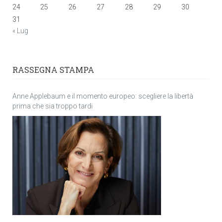
24
25
26
27
28
29
30
31
« Lug
RASSEGNA STAMPA
Anne Applebaum e il momento europeo: scegliere la libertà
prima che sia troppo tardi