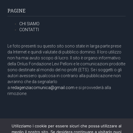
PAGINE
CHI SIAMO
CONTATTI
Le foto presenti su questo sito sono state in larga parte prese
da Internet e quindi valutate di pubblico dominio. Il loro utilizzo
non ha mai avuto scopo di lucro. Il sito è organo informativo
della Onlus Fondazione Levi Pelloni e le comunicazioni prodotte
sono destinate al mondo del no profit (ETS). Se i soggetti o gli
autori avessero qualcosa in contrario alla pubblicazione non
avranno che da segnalarlo
a
redagenziacomunica@gmail.com
e si provvederà alla
rimozione.
Utilizziamo i cookie per essere sicuri che possa utilizzare al
Copyright 2003 com.unica - Tutti i diritti riservati
meglio il nostro sito. Se desidera continuare a visitarlo puoi