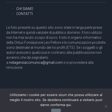
CHI SIAMO
CONTATTI
Le foto presenti su questo sito sono state in larga parte prese
da Internet e quindi valutate di pubblico dominio. Il loro utilizzo
non ha mai avuto scopo di lucro. Il sito è organo informativo
della Onlus Fondazione Levi Pelloni e le comunicazioni prodotte
sono destinate al mondo del no profit (ETS). Se i soggetti o gli
autori avessero qualcosa in contrario alla pubblicazione non
avranno che da segnalarlo
a
redagenziacomunica@gmail.com
e si provvederà alla
rimozione.
Utilizziamo i cookie per essere sicuri che possa utilizzare al
Copyright 2003 com.unica - Tutti i diritti riservati
meglio il nostro sito. Se desidera continuare a visitarlo puoi
Aut. Tribunale di Roma N. 466/2003 dell'11/11/2003
darne conferma qui.
Direttore responsabile: Pino Pelloni [direttore@agenziacomunica.net]