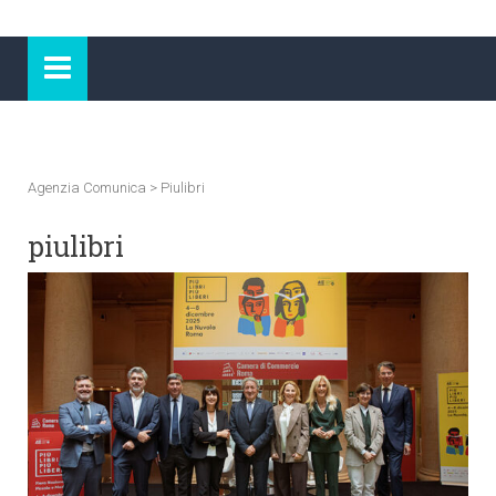
Agenzia Comunica
>
Piulibri
piulibri