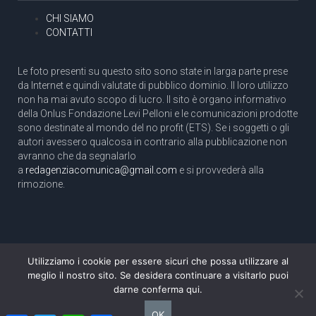
CHI SIAMO
CONTATTI
Le foto presenti su questo sito sono state in larga parte prese
da Internet e quindi valutate di pubblico dominio. Il loro utilizzo
non ha mai avuto scopo di lucro. Il sito è organo informativo
della Onlus Fondazione Levi Pelloni e le comunicazioni prodotte
sono destinate al mondo del no profit (ETS). Se i soggetti o gli
autori avessero qualcosa in contrario alla pubblicazione non
avranno che da segnalarlo
a
redagenziacomunica@gmail.com
e si provvederà alla
rimozione.
Utilizziamo i cookie per essere sicuri che possa utilizzare al
Copyright 2003 com.unica - Tutti i diritti riservati
meglio il nostro sito. Se desidera continuare a visitarlo puoi
Aut. Tribunale di Roma N. 466/2003 dell'11/11/2003
darne conferma qui.
Direttore responsabile: Pino Pelloni [direttore@agenziacomunica.net]
OK