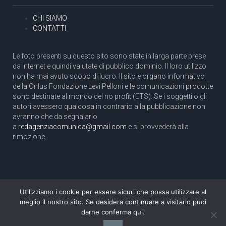
CHI SIAMO
CONTATTI
Le foto presenti su questo sito sono state in larga parte prese
da Internet e quindi valutate di pubblico dominio. Il loro utilizzo
non ha mai avuto scopo di lucro. Il sito è organo informativo
della Onlus Fondazione Levi Pelloni e le comunicazioni prodotte
sono destinate al mondo del no profit (ETS). Se i soggetti o gli
autori avessero qualcosa in contrario alla pubblicazione non
avranno che da segnalarlo
a
redagenziacomunica@gmail.com
e si provvederà alla
rimozione.
Utilizziamo i cookie per essere sicuri che possa utilizzare al
Copyright 2003 com.unica - Tutti i diritti riservati
meglio il nostro sito. Se desidera continuare a visitarlo puoi
Aut. Tribunale di Roma N. 466/2003 dell'11/11/2003
darne conferma qui.
Direttore responsabile: Pino Pelloni [direttore@agenziacomunica.net]