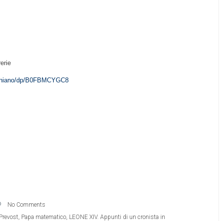
rerie
stiniano/dp/B0FBMCYGC8
No Comments
Prevost
,
Papa matematico
,
LEONE XIV. Appunti di un cronista in