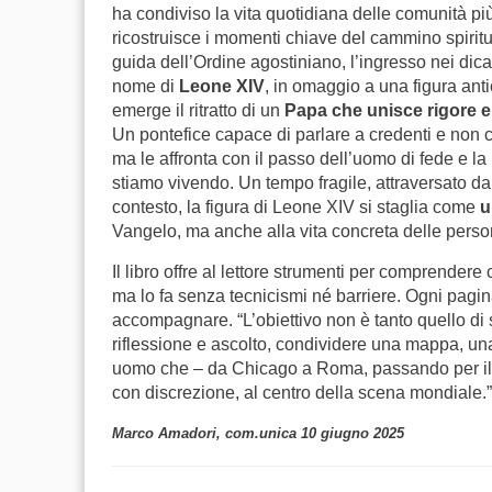
ha condiviso la vita quotidiana delle comunità pi
ricostruisce i momenti chiave del cammino spiri
guida dell’Ordine agostiniano, l’ingresso nei dicast
nome di
Leone XIV
, in omaggio a una figura an
emerge il ritratto di un
Papa che unisce rigore e
Un pontefice capace di parlare a credenti e non cr
ma le affronta con il passo dell’uomo di fede e la
stiamo vivendo. Un tempo fragile, attraversato da
contesto, la figura di Leone XIV si staglia come
u
Vangelo, ma anche alla vita concreta delle perso
Il libro offre al lettore strumenti per comprende
ma lo fa senza tecnicismi né barriere. Ogni pagina
accompagnare. “L’obiettivo non è tanto quello di s
riflessione e ascolto, condividere una mappa, una p
uomo che – da Chicago a Roma, passando per il Pe
con discrezione, al centro della scena mondiale.”
Marco Amadori, com.unica 10 giugno 2025