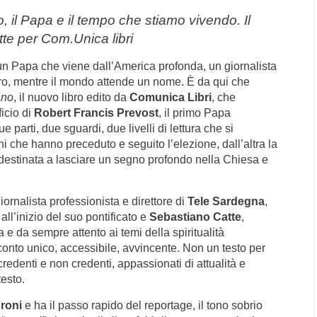
 il Papa e il tempo che stiamo vivendo. Il
te per Com.Unica libri
n Papa che viene dall’America profonda, un giornalista
tro, mentre il mondo attende un nome. È da qui che
ano
, il nuovo libro edito da
Comunica Libri
, che
icio di
Robert Francis Prevost
, il primo Papa
 parti, due sguardi, due livelli di lettura che si
ni che hanno preceduto e seguito l’elezione, dall’altra la
a destinata a lasciare un segno profondo nella Chiesa e
giornalista professionista e direttore di
Tele Sardegna
,
ll’inizio del suo pontificato e
Sebastiano Catte
,
 e da sempre attento ai temi della spiritualità
conto unico, accessibile, avvincente. Non un testo per
 credenti e non credenti, appassionati di attualità e
testo.
roni
e ha il passo rapido del reportage, il tono sobrio