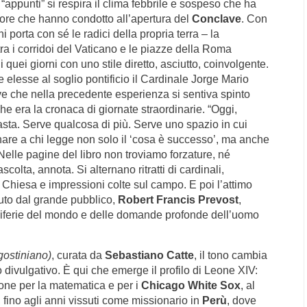
“appunti” si respira il clima febbrile e sospeso che ha
 ore che hanno condotto all’apertura del
Conclave
. Con
hi porta con sé le radici della propria terra – la
a i corridoi del Vaticano e le piazze della Roma
 quei giorni con uno stile diretto, asciutto, coinvolgente.
elesse al soglio pontificio il Cardinale Jorge Mario
ive che nella precedente esperienza si sentiva spinto
he era la cronaca di giornate straordinarie. “Oggi,
asta. Serve qualcosa di più. Serve uno spazio in cui
donare a chi legge non solo il ‘cosa è successo’, ma anche
 Nelle pagine del libro non troviamo forzature, né
colta, annota. Si alternano ritratti di cardinali,
la Chiesa e impressioni colte sul campo. E poi l’attimo
iuto dal grande pubblico,
Robert Francis Prevost
,
periferie del mondo e delle domande profonde dell’uomo
gostiniano)
, curata da
Sebastiano Catte
, il tono cambia
divulgativo. È qui che emerge il profilo di Leone XIV:
ione per la matematica e per i
Chicago White Sox
, al
, fino agli anni vissuti come missionario in
Perù
, dove