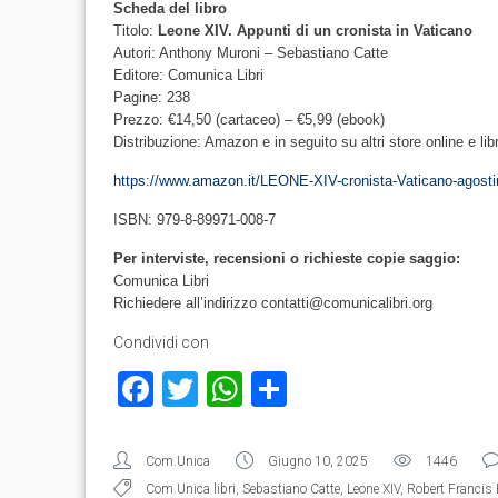
Scheda del libro
Titolo:
Leone XIV. Appunti di un cronista in Vaticano
Autori: Anthony Muroni – Sebastiano Catte
Editore: Comunica Libri
Pagine: 238
Prezzo: €14,50 (cartaceo) – €5,99 (ebook)
Distribuzione: Amazon e in seguito su altri store online e lib
https://www.amazon.it/LEONE-XIV-cronista-Vaticano-ago
ISBN: 979-8-89971-008-7
Per interviste, recensioni o richieste copie saggio:
Comunica Libri
Richiedere all’indirizzo contatti@comunicalibri.org
Condividi con
Facebook
Twitter
WhatsApp
Condividi
Com.Unica
Giugno 10, 2025
1446
Com.Unica libri
,
Sebastiano Catte
,
Leone XIV
,
Robert Francis 