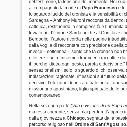
del testimone, la tensione del momento. Nei suoi 
accompagnato la morte di
Papa Francesco
e le
lo sguardo lucido del cronista e la sensibilità di c
Sardegna – Anthony Muroni racconta da dentro, tr
cattolica, restituendo la complessità e l’umanità di
Inviato per l’Unione Sarda anche al Conclave che 
Bergoglio, l’autore ricorda nelle pagine introdutt
dalla voglia di raccontare con precisione quella c
invece – sottolinea – sento che la cronaca non b
riflettere, cucire insieme i frammenti raccolti e 
il ‘perché’ dietro ogni gesto, parola e decisione.”
sensazionalismi: solo lo sguardo di chi osserva, as
indiscrezioni ragionate, riflessioni sul futuro del
decisivo: l’elezione di un cardinale poco conosc
missionario agostiniano, figlio spirituale delle 
contemporaneo.
Nella seconda parte
(Vita e visione di un Papa a
ma resta coerente, senza mai perdere l’approccio 
dalla giovinezza a
Chicago
, segnata dalla pass
percorso religioso nell’
Ordine di Sant’Agostino