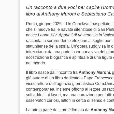
Un racconto a due voci per capire l’uomo,
libro di Anthony Muroni e Sebastiano Cat
Roma, giugno 2025 – Un Conclave inaspettato, u
che si muove tra le navate silenziose di San Pie
nasce
Leone XIV. Appunti di un cronista in Vatic
racconta la sorprendente elezione al soglio pontif
statunitense della storia. Un’opera suddivisa in due
intrecciano: da una parte la cronaca viva dei gior
ricostruzione biografica e spirituale di una figur
nel mondo.
Il libro nasce dall’incontro tra
Anthony Muroni
, 
già autore di un libro dedicato a Papa Francesco a
vicedirettore dell’agenzia giornalistica Com.Unica
contemporanea. Insieme offrono al lettore un rac
soli addetti ai lavori, ma una narrazione per tutti:
osservatori curiosi, lettori in cerca di senso e con
La prima parte del libro è firmata da
Anthony Mu