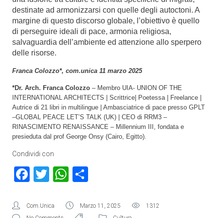
destinate ad armonizzarsi con quelle degli autoctoni. A
margine di questo discorso globale, l’obiettivo è quello
di perseguire ideali di pace, armonia religiosa,
salvaguardia dell’ambiente ed attenzione allo sperpero
delle risorse.
Franca Colozzo*, com.unica 11 marzo 2025
*Dr. Arch. Franca Colozzo
– Membro UIA- UNION OF THE
INTERNATIONAL ARCHITECTS | Scrittrice| Poetessa | Freelance |
Autrice di 21 libri in multilingue | Ambasciatrice di pace presso GPLT
–GLOBAL PEACE LET’S TALK (UK) | CEO di RRM3 –
RINASCIMENTO RENAISSANCE – Millennium III, fondata e
presieduta dal prof George Onsy (Cairo, Egitto).
Condividi con
Facebook
Twitter
WhatsApp
Condividi
Com.Unica
Marzo 11, 2025
1312
No Comments
Cultura