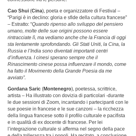
Cao Shui
(
Cina
), poeta e organizzatore di Festival –
“Parigi è in declino: gloria e sfide della cultura francese”
– Estratto: “
Quando ripenso allo sviluppo del pensiero
umano, molte delle sue origini possono essere
rintracciate lì, ma vediamo anche che la Francia di oggi
sta lentamente sprofondando. Gli Stati Uniti, la Cina, la
Russia e l’India sono diventati importanti centri
d’influenza. I cinesi sperano sempre che il
Rinascimento cinese possa influenzare il mondo, come
ha fatto il Movimento della Grande Poesia da me
avviato”.
Gordana Saric
(
Montenegro
), poetessa, scrittrice,
artista – Ha illustrato con dovizia di particolari -durante
le due sessioni di Zoom, incantando i partecipanti con le
sue poesie in francese e le sue canzoni – la ricchezza
della lingua francese sotto il profilo culturale e pacifista
e in qualità di ex docente di francese. Per lei
l’integrazione culturale si afferma nel segno della pace
e della tolleranza tra i popoli. Ha recitato, a conclusione