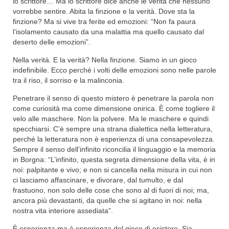
lo scrittore… Ma lo scrittore dice anche le verità che nessuno
vorrebbe sentire. Abita la finzione e la verità. Dove sta la
finzione? Ma si vive tra ferite ed emozioni: “Non fa paura
l’isolamento causato da una malattia ma quello causato dal
deserto delle emozioni”.
Nella verità. E la verità? Nella finzione. Siamo in un gioco
indefinibile. Ecco perché i volti delle emozioni sono nelle parole
tra il riso, il sorriso e la malinconia.
Penetrare il senso di questo mistero è penetrare la parola non
come curiosità ma come dimensione onirica. È come togliere il
velo alle maschere. Non la polvere. Ma le maschere e quindi
specchiarsi. C’è sempre una strana dialettica nella letteratura,
perché la letteratura non è esperienza di una consapevolezza.
Sempre il senso dell’infinito riconcilia il linguaggio e la memoria
in Borgna: “L’infinito, questa segreta dimensione della vita, è in
noi: palpitante e vivo; e non si cancella nella misura in cui non
ci lasciamo affascinare, e divorare, dal tumulto, e dal
frastuono, non solo delle cose che sono al di fuori di noi; ma,
ancora più devastanti, da quelle che si agitano in noi: nella
nostra vita interiore assediata”.
È esperienza ma è esperienza del gioco di esistere. Sia