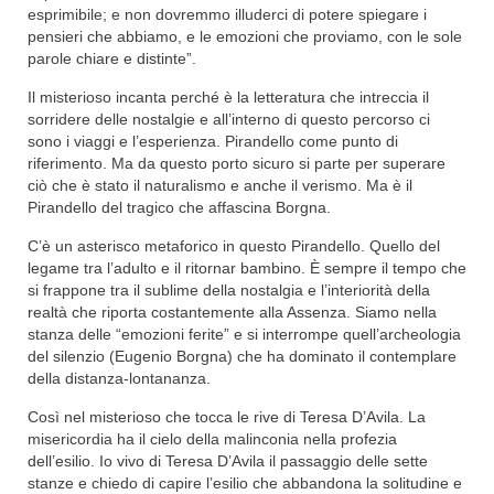
esprimibile; e non dovremmo illuderci di potere spiegare i
pensieri che abbiamo, e le emozioni che proviamo, con le sole
parole chiare e distinte”.
Il misterioso incanta perché è la letteratura che intreccia il
sorridere delle nostalgie e all’interno di questo percorso ci
sono i viaggi e l’esperienza. Pirandello come punto di
riferimento. Ma da questo porto sicuro si parte per superare
ciò che è stato il naturalismo e anche il verismo. Ma è il
Pirandello del tragico che affascina Borgna.
C’è un asterisco metaforico in questo Pirandello. Quello del
legame tra l’adulto e il ritornar bambino. È sempre il tempo che
si frappone tra il sublime della nostalgia e l’interiorità della
realtà che riporta costantemente alla Assenza. Siamo nella
stanza delle “emozioni ferite” e si interrompe quell’archeologia
del silenzio (Eugenio Borgna) che ha dominato il contemplare
della distanza-lontananza.
Così nel misterioso che tocca le rive di Teresa D’Avila. La
misericordia ha il cielo della malinconia nella profezia
dell’esilio. Io vivo di Teresa D’Avila il passaggio delle sette
stanze e chiedo di capire l’esilio che abbandona la solitudine e