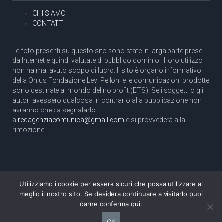
CHI SIAMO
CONTATTI
Le foto presenti su questo sito sono state in larga parte prese
da Internet e quindi valutate di pubblico dominio. Il loro utilizzo
non ha mai avuto scopo di lucro. Il sito è organo informativo
della Onlus Fondazione Levi Pelloni e le comunicazioni prodotte
sono destinate al mondo del no profit (ETS). Se i soggetti o gli
autori avessero qualcosa in contrario alla pubblicazione non
avranno che da segnalarlo
a
redagenziacomunica@gmail.com
e si provvederà alla
rimozione.
Utilizziamo i cookie per essere sicuri che possa utilizzare al
Copyright 2003 com.unica - Tutti i diritti riservati
meglio il nostro sito. Se desidera continuare a visitarlo puoi
Aut. Tribunale di Roma N. 466/2003 dell'11/11/2003
darne conferma qui.
Direttore responsabile: Pino Pelloni [direttore@agenziacomunica.net]
OK