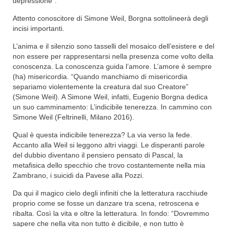
depressione”.
Attento conoscitore di Simone Weil, Borgna sottolineerà degli
incisi importanti.
L’anima e il silenzio sono tasselli del mosaico dell’esistere e del
non essere per rappresentarsi nella presenza come volto della
conoscenza. La conoscenza guida l’amore. L’amore è sempre
(ha) misericordia. “Quando manchiamo di misericordia
separiamo violentemente la creatura dal suo Creatore”
(Simone Weil). A Simone Weil, infatti, Eugenio Borgna dedica
un suo camminamento: L’indicibile tenerezza. In cammino con
Simone Weil (Feltrinelli, Milano 2016).
Qual è questa indicibile tenerezza? La via verso la fede.
Accanto alla Weil si leggono altri viaggi. Le disperanti parole
del dubbio diventano il pensiero pensato di Pascal, la
metafisica dello specchio che trovo costantemente nella mia
Zambrano, i suicidi da Pavese alla Pozzi.
Da qui il magico cielo degli infiniti che la letteratura racchiude
proprio come se fosse un danzare tra scena, retroscena e
ribalta. Così la vita e oltre la letteratura. In fondo: “Dovremmo
sapere che nella vita non tutto è dicibile, e non tutto è