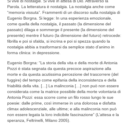
Si vive di nostalgie. Si vive in attesa di Dio. Attraverso la
Parola. La letteratura è nostalgia. La nostalgia anche come
“memoria vissuta”. Frammenti di un discorso sulla nostalgia di
Eugenio Borgna. Si legge: In una esperienza emozionale,
come quella della nostalgia, il passato (la dimensione del
passato) dilaga e sommerge il presente (la dimensione del
presente) mentre il futuro (la dimensione del futuro) retrocede:
fibrilla e poi si sfalda, si incrina e poi si spezza quando la
nostalgia abbia a trasformarsi da semplice stato d’animo in
forma clinica: in depressione.
Eugenio Borgna: “La storia della vita e della morte di Antonia
Pozzi è stata segnata da questa precoce aspirazione alla
morte e da questa acutissima percezione del trascorrere (del
fuggire) del tempo come epifania della inconsistenza e della
friabilità della vita. […] La malinconia […] non può non essere
considerata come la matrice possibile della morte volontaria di
Antonia Pozzi: essa scorre come un filo rosso lungo le sue
poesie: dalle prime, così immerse in una dolorosa e disfatta
climax adolescenziale, alle ultime; e alla malinconia non può
non essere legata la loro indicibile fascinazione” (L’attesa e la
speranza, Feltrinelli, Milano 2005).