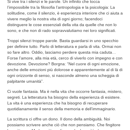
Si vive tra i silenzi e le parole. Un infinito che tocca
l’impossibile tra la filosofia l’antropologia e la psicologia: La
solitudine, come il silenzio, è esperienza interiore che ci aiuta a
vivere meglio la nostra vita di ogni giorno; facendoci
distinguere le cose essenziali della vita da quelle che non lo
sono, e che non di rado sopravvalutiamo nei loro significati.
Troppi silenzi troppe parole. Basta guardarsi in uno specchio
per definire tutto. Parlo di letteratura e parla di vita. Ormai non
so fare altro. Oddio, lasciamo perdere questa mia caduta…
Forse l’amore, alla mia età, cerco di viverlo con impegno e con
devozione. Devozione? Borgna: “Nel cuore di ogni emozione,
anche delle emozioni più dolorose e apparentemente al di là di
ogni orizzonte di senso, si nasconde almeno una scheggia di
palpitante umanità”.
Ci vuole fantasia. Ma è nella vita che occorre fantasia, mistero,
segreti. La letteratura ha bisogno della esperienza di esistere.
La vita è una esperienza che ha bisogno di recuperare
quotidianamente il senso della memoria e dell’immaginario.
La scrittura ci offre un dono. Il dono della ambiguità. Noi
possiamo scrivere anche ciò che non pensiamo. Che fingitore