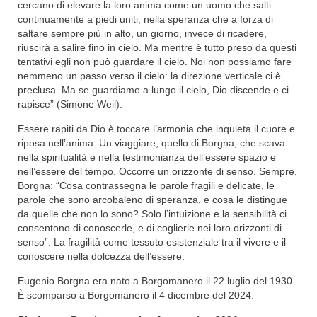
cercano di elevare la loro anima come un uomo che salti
continuamente a piedi uniti, nella speranza che a forza di
saltare sempre più in alto, un giorno, invece di ricadere,
riuscirà a salire fino in cielo. Ma mentre è tutto preso da questi
tentativi egli non può guardare il cielo. Noi non possiamo fare
nemmeno un passo verso il cielo: la direzione verticale ci è
preclusa. Ma se guardiamo a lungo il cielo, Dio discende e ci
rapisce” (Simone Weil).
Essere rapiti da Dio è toccare l’armonia che inquieta il cuore e
riposa nell’anima. Un viaggiare, quello di Borgna, che scava
nella spiritualità e nella testimonianza dell’essere spazio e
nell’essere del tempo. Occorre un orizzonte di senso. Sempre.
Borgna: “Cosa contrassegna le parole fragili e delicate, le
parole che sono arcobaleno di speranza, e cosa le distingue
da quelle che non lo sono? Solo l’intuizione e la sensibilità ci
consentono di conoscerle, e di coglierle nei loro orizzonti di
senso”. La fragilità come tessuto esistenziale tra il vivere e il
conoscere nella dolcezza dell’essere.
Eugenio Borgna era nato a Borgomanero il 22 luglio del 1930.
È scomparso a Borgomanero il 4 dicembre del 2024.