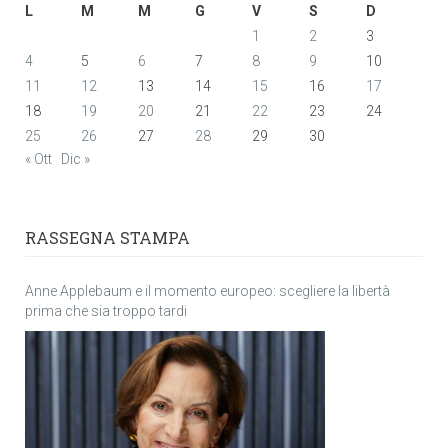
L
M
M
G
V
S
D
1
2
3
4
5
6
7
8
9
10
11
12
13
14
15
16
17
18
19
20
21
22
23
24
25
26
27
28
29
30
« Ott
Dic »
RASSEGNA STAMPA
Anne Applebaum e il momento europeo: scegliere la libertà
prima che sia troppo tardi