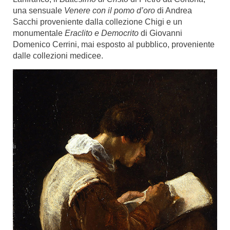
una sensuale
Venere con il pomo d’oro
di Andrea
Sacchi proveniente dalla collezione Chigi e un
monumentale
Eraclito e Democrito
di Giovanni
Domenico Cerrini, mai esposto al pubblico, proveniente
dalle collezioni medicee.