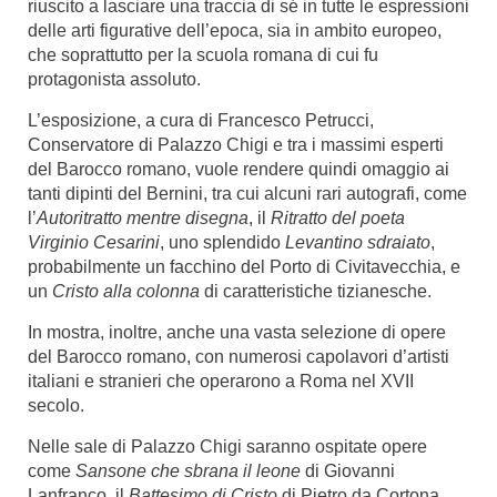
riuscito a lasciare una traccia di sé in tutte le espressioni
delle arti figurative dell’epoca, sia in ambito europeo,
che soprattutto per la scuola romana di cui fu
protagonista assoluto.
L’esposizione, a cura di Francesco Petrucci,
Conservatore di Palazzo Chigi e tra i massimi esperti
del Barocco romano, vuole rendere quindi omaggio ai
tanti dipinti del Bernini, tra cui alcuni rari autografi, come
l’
Autoritratto mentre disegna
, il
Ritratto del poeta
Virginio Cesarini
, uno splendido
Levantino sdraiato
,
probabilmente un facchino del Porto di Civitavecchia, e
un
Cristo alla colonna
di caratteristiche tizianesche.
In mostra, inoltre, anche una vasta selezione di opere
del Barocco romano, con numerosi capolavori d’artisti
italiani e stranieri che operarono a Roma nel XVII
secolo.
Nelle sale di Palazzo Chigi saranno ospitate opere
come
Sansone che sbrana il leone
di Giovanni
Lanfranco, il
Battesimo di Cristo
di Pietro da Cortona,