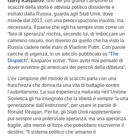
Garry Kasparov
, uno dei più grandi campione di
scacchi della storia e attivista politico dissidente e
esiliato dalla Russia, guarda agli Stati Uniti, dove
risiede dal 2013, con una preoccupazione insolita, ma
necessaria. Il paese che egli ha sempre visto come un
“faro di speranza” rischia, secondo lui, di imboccare un
cammino oscuro, non diverso da quello che ha visto la
Russia cadere nelle mani di Vladimir Putin. Con parole
cariche di urgenza, in un articolo pubblicato su “
The
Dispatch
“, Kasparov scrive: “Non avrei mai pensato di
dover avvertire gli americani dei pericoli della dittatura”.
L’ex campione del mondo di scacchi parla con una
franchezza che deriva da una vita di battaglie contro
l’autoritarismo. La sua esperienza maturata nell’Unione
Sovietica gli ha insegnato che la libertà è sempre “a una
generazione dall’estinzione”, per usare le parole di
Ronald Reagan. Per lui, gli Stati Uniti rappresentano
pur sempre una potenziale speranza, ma una speranza
fragile, alla mercé di forze che potrebbero riscriverne il
destino. “Il sistema politico che amiamo è