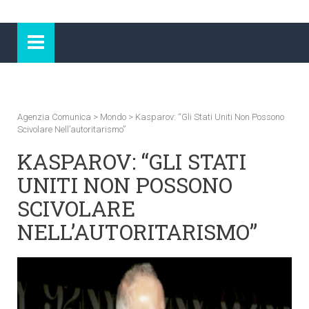
Agenzia Comunica
>
Mondo
>
Kasparov: “Gli Stati Uniti Non Possono
Scivolare Nell’autoritarismo”
KASPAROV: “GLI STATI
UNITI NON POSSONO
SCIVOLARE
NELL’AUTORITARISMO”