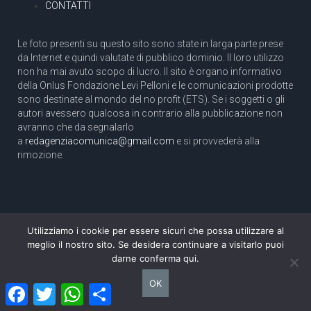
CONTATTI
Le foto presenti su questo sito sono state in larga parte prese
da Internet e quindi valutate di pubblico dominio. Il loro utilizzo
non ha mai avuto scopo di lucro. Il sito è organo informativo
della Onlus Fondazione Levi Pelloni e le comunicazioni prodotte
sono destinate al mondo del no profit (ETS). Se i soggetti o gli
autori avessero qualcosa in contrario alla pubblicazione non
avranno che da segnalarlo
a
redagenziacomunica@gmail.com
e si provvederà alla
rimozione.
Utilizziamo i cookie per essere sicuri che possa utilizzare al
Copyright 2003 com.unica - Tutti i diritti riservati
meglio il nostro sito. Se desidera continuare a visitarlo puoi
Aut. Tribunale di Roma N. 466/2003 dell'11/11/2003
darne conferma qui.
Direttore responsabile: Pino Pelloni [direttore@agenziacomunica.net]
OK
Facebook
Twitter
WhatsApp
Condividi
Design by Ethoslab.