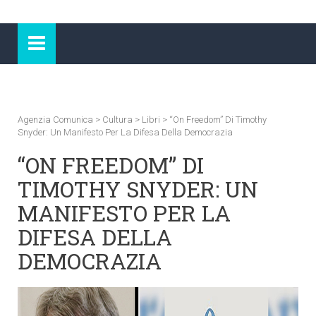
Agenzia Comunica
>
Cultura
>
Libri
>
“On Freedom” Di Timothy
Snyder: Un Manifesto Per La Difesa Della Democrazia
“ON FREEDOM” DI
TIMOTHY SNYDER: UN
MANIFESTO PER LA
DIFESA DELLA
DEMOCRAZIA