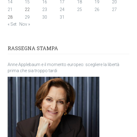
14
15
16
17
18
19
20
21
22
23
24
25
26
27
28
29
30
31
« Set
Nov »
RASSEGNA STAMPA
Anne Applebaum e il momento europeo: scegliere la libertà
prima che sia troppo tardi