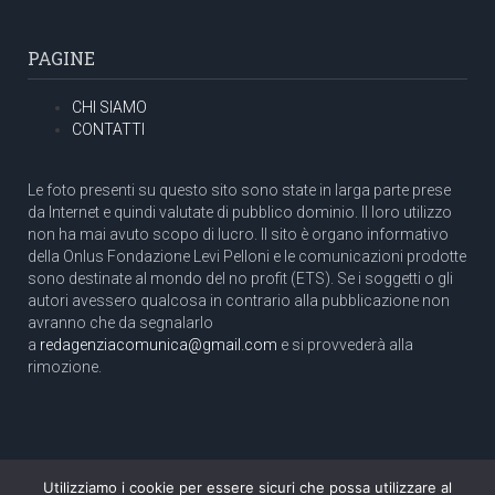
PAGINE
CHI SIAMO
CONTATTI
Le foto presenti su questo sito sono state in larga parte prese
da Internet e quindi valutate di pubblico dominio. Il loro utilizzo
non ha mai avuto scopo di lucro. Il sito è organo informativo
della Onlus Fondazione Levi Pelloni e le comunicazioni prodotte
sono destinate al mondo del no profit (ETS). Se i soggetti o gli
autori avessero qualcosa in contrario alla pubblicazione non
avranno che da segnalarlo
a
redagenziacomunica@gmail.com
e si provvederà alla
rimozione.
Utilizziamo i cookie per essere sicuri che possa utilizzare al
Copyright 2003 com.unica - Tutti i diritti riservati