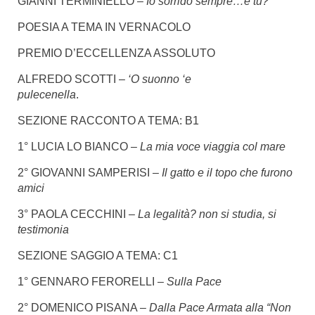
GIANNI TERMINIELLO –
Io sorrido sempre…e tu?
POESIA A TEMA IN VERNACOLO
PREMIO D’ECCELLENZA ASSOLUTO
ALFREDO SCOTTI –
‘O suonno ‘e
pulecenella
.
SEZIONE RACCONTO A TEMA: B1
1° LUCIA LO BIANCO –
La mia voce viaggia col mare
2° GIOVANNI SAMPERISI –
Il gatto e il topo che furono
amici
3° PAOLA CECCHINI –
La legalità? non si studia, si
testimonia
SEZIONE SAGGIO A TEMA: C1
1° GENNARO FERORELLI –
Sulla Pace
2° DOMENICO PISANA –
Dalla Pace Armata alla “Non