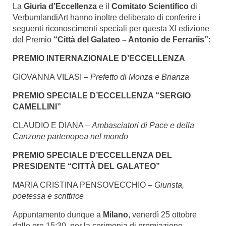
La
Giuria d’Eccellenza
e il
Comitato Scientifico
di
VerbumlandiArt hanno inoltre deliberato di conferire i
seguenti riconoscimenti speciali per questa XI edizione
del Premio
“Città del Galateo – Antonio de Ferrariis”
:
PREMIO INTERNAZIONALE D’ECCELLENZA
GIOVANNA VILASI –
Prefetto di Monza e Brianza
PREMIO SPECIALE D’ECCELLENZA “SERGIO
CAMELLINI”
CLAUDIO E DIANA –
Ambasciatori di Pace e della
Canzone partenopea nel mondo
PREMIO SPECIALE D’ECCELLENZA DEL
PRESIDENTE “CITTÀ DEL GALATEO”
MARIA CRISTINA PENSOVECCHIO –
Giurista,
poetessa e scrittrice
Appuntamento dunque a
Milano
, venerdì 25 ottobre
dalle ore 15:30, per la cerimonia di premiazione.