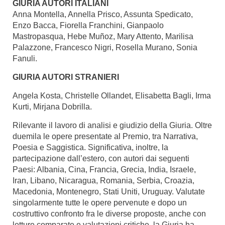
GIURIA AUTORI ITALIANI
Anna Montella, Annella Prisco, Assunta Spedicato,
Enzo Bacca, Fiorella Franchini, Gianpaolo
Mastropasqua, Hebe Muñoz, Mary Attento,
Marilisa
Palazzone
, Francesco Nigri,
Rosella Murano
, Sonia
Fanuli.
GIURIA AUTORI STRANIERI
Angela Kosta, Christelle Ollandet, Elisabetta Bagli, Irma
Kurti, Mirjana Dobrilla.
Rilevante il lavoro di analisi e giudizio della Giuria. Oltre
duemila le opere presentate al Premio, tra Narrativa,
Poesia e Saggistica. Significativa, inoltre, la
partecipazione dall’estero, con autori dai seguenti
Paesi: Albania, Cina, Francia, Grecia, India, Israele,
Iran, Libano, Nicaragua, Romania, Serbia, Croazia,
Macedonia, Montenegro, Stati Uniti, Uruguay. Valutate
singolarmente tutte le opere pervenute e dopo un
costruttivo confronto fra le diverse proposte, anche con
letture comparate e valutazioni critiche, la Giuria ha