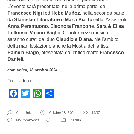
L’evento sarà presentato, nella prima parte, da
Francesco Nigri
ed
Hebe Muñoz
, nella seconda parte
da
Stanislao Liberatore
e
Maria Pia Turiello
. Assistenti
Anna Perantuono
,
Eleonora Francone
,
Sara & Elisa
Petkovic
,
Valerio Vaglio
. Gli intermezzi musicali
saranno curati dal duo
Claudio e Diana
. Nell’ambito
della manifestazione anche la Mostra dell’artista
Pamela Blago
, presentata dal critico d’arte
Francesco
Danieli
.
com.unica, 18 ottobre 2024
Condividi con
Facebook
Twitter
WhatsApp
Condividi
Com.Unica
Ottobre 18, 2024
1357
No Comments
Cultura