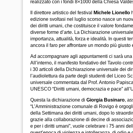
realizzato con i fondi 8×1000 della Chiesa Valde
Il direttore artistico del festival
Michele Lionello
edizione svoltasi nel luglio scorso nasce un nuo
dei diritti umani, che costituisce il valore fondam
diverse forme d’arte. La Dichiarazione universal
importanza, attualità, forza e idealità. In questi t
ancora il faro per affrontare un mondo più giusto 
Ad accompagnare agli appuntamenti ci sarà una pub
All’interno, il manifesto fondativo del Tavolo contr
i 30 articoli della Dichiarazione universale dei di
l’audiolettura da parte degli studenti del Liceo S
universale commentata dal Prof. Antonio Papisca,
UNESCO “Diritti umani, democrazia e pace” all’U
Questa la dichiarazione di
Giorgia Businaro
, a
“L’Amministrazione comunale di Rovigo è orgogli
della Settimana dei diritti umani, dopo lo straordi
grazie alla collaborazione di decine di associazion
e per i diritti umani”, vuole celebrare i 75 anni de
quest’epoca di violenza e intolleranza, di odio e c