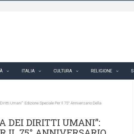
TÀ
ITALIA
CULTURA
RELIGIONE
S
iritti Umani”: Edizione Speciale Per Il 75° Anniversario Della
 DEI DIRITTI UMANI”:
R IL 75° ANNIVERSARIO