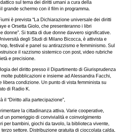
dattico sul tema dei diritti umani a cura della
 il grande schermo con il film in programma.
umi è prevista “La Dichiarazione universale dei diritti
 e Orsetta Giolo, che presenteranno i libri
le donne”. Si tratta di due donne davvero significative.
iversità degli Studi di Milano Bicocca, è attivista e
shop, festival e panel su antirazzismo e femminismo. Sul
ostruisce il razzismo sistemico con post, video rubriche
ietà e precisione.
logia del diritto presso il Dipartimento di Giurisprudenza
 di molte pubblicazioni e insieme ad Alessandra Facchi,
 e libera condizione. Un punto di vista femminista su
gato di Radio K.
il “Diritto alla partecipazione”,
mentare la cittadinanza attiva. Varie cooperative,
 ad un pomeriggio di convivialità e coinvolgimento
i per bambini, giochi da tavolo, la biblioteca vivente,
l terzo settore. Distribuzione gratuita di cioccolata calda,