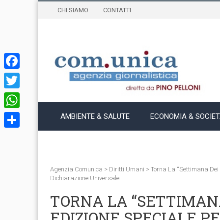
CHI SIAMO
CONTATTI
Facebook
Twitter
WhatsApp
AMBIENTE & SALUTE
ECONOMIA & SOCIE
Condividi
Agenzia Comunica
>
Diritti Umani
>
Torna La “Settimana Dei D
Dichiarazione Universale
TORNA LA “SETTIMANA
EDIZIONE SPECIALE PE