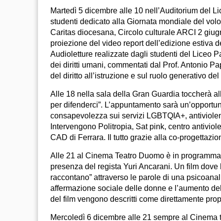
Martedì 5 dicembre alle 10 nell’Auditorium del L
studenti dedicato alla Giornata mondiale del vol
Caritas diocesana, Circolo culturale ARCI 2 giugn
proiezione del video report dell’edizione estiva d
Audioletture realizzate dagli studenti del Liceo P
dei diritti umani, commentati dal Prof. Antonio Pa
del diritto all’istruzione e sul ruolo generativo del
Alle 18 nella sala della Gran Guardia toccherà al
per difenderci”. L’appuntamento sarà un’opportun
consapevolezza sui servizi LGBTQIA+, antiviolenz
Intervengono Politropia, Sat pink, centro antivi
CAD di Ferrara. Il tutto grazie alla co-progettaz
Alle 21 al Cinema Teatro Duomo è in programma la 
presenza del regista Yuri Ancarani. Un film dove
raccontano” attraverso le parole di una psicoanali
affermazione sociale delle donne e l’aumento de
del film vengono descritti come direttamente prop
Mercoledì 6 dicembre alle 21 sempre al Cinema 