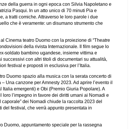
nze della guerra in ogni epoca con Silvia Napoletano e
rizia Pasqui. In un atto unico di 70 minuti Pia e
 a tratti comiche. Attraverso le loro parole i due
 quello che è veramente: un disumano strumento che
al Cinema teatro Duomo con la proiezione di “Theatre
dovisioni della rivista Internazionale. Il film segue lo
 ex-soldato bambino ugandese, insieme vittima e
uccessivi con altri titoli di documentari su attualità,
ri festival e proposti in esclusiva per l’Italia.
tro Duomo spazio alla musica con la serata concerto di
tà – Una canzone per Amnesty 2023. Ad aprire l’evento il
 Italia emergenti) e Obi (Premio Giuria Popolare). A
l loro l’impegno in favore dei diritti umani ai Nomadi e
“Il caporale” dei Nomadi chiude la raccolta 2023 del
sti del festival, che verrà appunto presentata in
tro Duomo, appuntamento speciale per la rassegna