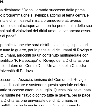
se.
ha dichiarato: “Dopo il grande successo dalla prima
vo programma che si sviluppa attorno al tema centrale
entale che il festival mira a promuovere attraverso
e dopo settantacinque anni non ha perso nulla della sua
empi bui di violazioni dei diritti umani deve ancora essere
e di pace”.
blicazione che sarà distribuita a tutti gli spettatori.
o tutte le guerre, per la pace e i diritti umani di Rovigo e
ritti umani, arricchiti da un contenuto multimediale con
cientifico “P. Paleocapa” di Rovigo della Dichiarazione
 fondatore del Centro Diritti Umani e della Cattedra
niversità di Padova.
ssessore all’Associazionismo del Comune di Rovigo:
osa di ospitare e sostenere questa speciale edizione
nario successo ottenuto a luglio. Questa iniziativa, nata
i riunite nel “Tavolo contro tutte le guerra, per la pace
lla Dichiarazione universale dei diritti umani: in
onflitti, anche le nostre comunità locali hanno la