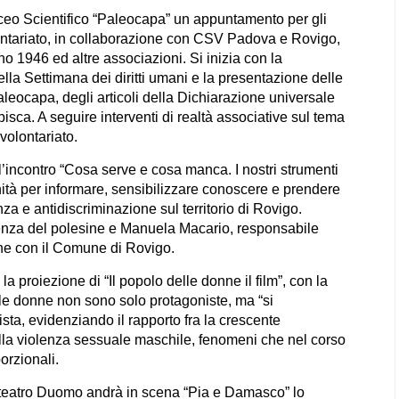
iceo Scientifico “Paleocapa” un appuntamento per gli
ontariato, in collaborazione con CSV Padova e Rovigo,
o 1946 ed altre associazioni. Si inizia con la
ella Settimana dei diritti umani e la presentazione delle
aleocapa, degli articoli della Dichiarazione universale
pisca. A seguire interventi di realtà associative sul tema
 volontariato.
l’incontro “Cosa serve e cosa manca. I nostri strumenti
ità per informare, sensibilizzare conoscere e prendere
a e antidiscriminazione sul territorio di Rovigo.
olenza del polesine e Manuela Macario, responsabile
ione con il Comune di Rovigo.
proiezione di “Il popolo delle donne il film”, con la
 le donne non sono solo protagoniste, ma “si
sta, evidenziando il rapporto fra la crescente
lla violenza sessuale maschile, fenomeni che nel corso
orzionali.
teatro Duomo andrà in scena “Pia e Damasco” lo