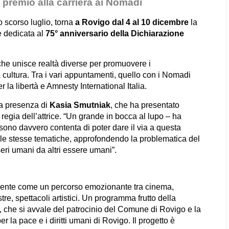
 premio alla carriera ai Nomadi
o scorso luglio, torna
a Rovigo dal 4 al 10 dicembre
la
e dedicata al
75° anniversario della Dichiarazione
 che unisce realtà diverse per promuovere i
la cultura. Tra i vari appuntamenti, quello con i Nomadi
 la libertà e Amnesty International Italia.
la presenza di
Kasia Smutniak
, che ha presentato
regia dell’attrice. “Un grande in bocca al lupo – ha
 sono davvero contenta di poter dare il via a questa
ta le stesse tematiche, approfondendo la problematica del
eri umani da altri essere umani”.
amente come un percorso emozionante tra cinema,
ostre, spettacoli artistici. Un programma frutto della
, che si avvale del patrocinio del Comune di Rovigo e la
r la pace e i diritti umani di Rovigo. Il progetto è