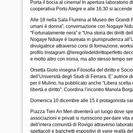
Porta il bocia al cinema! In apertura laboratorio di
cooperativa Porto Alegre e alle 16.30 si accende
Alle 18 nella Sala Flumina al Museo dei Grandi Fi
umani è donna”, conversazione con Nogaye Ndiaye
“Fortunatamente nera” e “Una storia dei diritti del
Nogaye Ndiaye è laureata in giurisprudenza all’Un
divulgatrice attraverso corsi di formazione, work
profilo Instagram @leregoledeldirittoperfetto dec
e molto altro con ironia, ma allo stesso tempo ser
Orsetta Giolo insegna Filosofia del diritto e Socio
dell’Università degli Studi di Ferrara. E’ autrice
per il Mulino, ha pubblicato anche “Libera scelta
libertà e diritto”. Coordina l’incontro Manola Bor
Domenica 10 dicembre alle 15 il protagonista sarà 
Piazza Tien An Men diventerà un luogo dove speri
associazioni e privati si riuniscono per dare vita
dell’intera comunità di Rovigo attraverso laborator
spettacoli e banchetti espositivi di varie realtà de