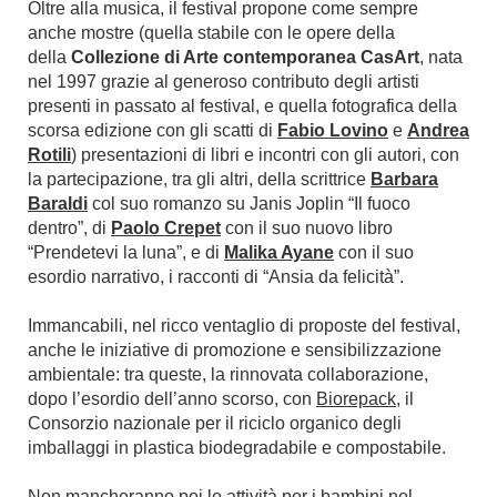
Oltre alla musica, il festival propone come sempre
anche mostre (quella stabile con le opere della
della
Collezione di Arte contemporanea CasArt
, nata
nel 1997 grazie al generoso contributo degli artisti
presenti in passato al festival, e quella fotografica della
scorsa edizione con gli scatti di
Fabio Lovino
e
Andrea
Rotili
) presentazioni di libri e incontri con gli autori, con
la partecipazione, tra gli altri, della scrittrice
Barbara
Baraldi
col suo romanzo su Janis Joplin “Il fuoco
dentro”, di
Paolo Crepet
con il suo nuovo libro
“Prendetevi la luna”, e di
Malika Ayane
con il suo
esordio narrativo, i racconti di “Ansia da felicità”.
Immancabili, nel ricco ventaglio di proposte del festival,
anche le iniziative di promozione e sensibilizzazione
ambientale: tra queste, la rinnovata collaborazione,
dopo l’esordio dell’anno scorso, con
Biorepack
, il
Consorzio nazionale per il riciclo organico degli
imballaggi in plastica biodegradabile e compostabile.
Non mancheranno poi le attività per i bambini nel