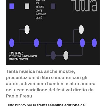
Tanta musica ma anche
mostre,
presentazioni di libri
e
incontri con gli
autori,
attività per i bambini
e
altro ancora
nel ricco cartellone del festival diretto da
Paolo Fresu
Tutto pronto per la
trentaseiesima edizione
del