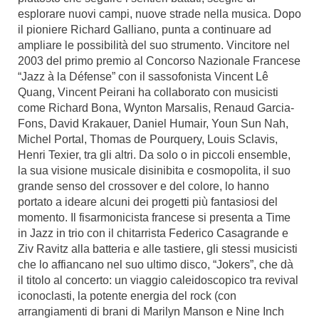
esplorare nuovi campi, nuove strade nella musica. Dopo
il pioniere Richard Galliano, punta a continuare ad
ampliare le possibilità del suo strumento. Vincitore nel
2003 del primo premio al Concorso Nazionale Francese
“Jazz à la Défense” con il sassofonista Vincent Lê
Quang, Vincent Peirani ha collaborato con musicisti
come Richard Bona, Wynton Marsalis, Renaud Garcia-
Fons, David Krakauer, Daniel Humair, Youn Sun Nah,
Michel Portal, Thomas de Pourquery, Louis Sclavis,
Henri Texier, tra gli altri. Da solo o in piccoli ensemble,
la sua visione musicale disinibita e cosmopolita, il suo
grande senso del crossover e del colore, lo hanno
portato a ideare alcuni dei progetti più fantasiosi del
momento. Il fisarmonicista francese si presenta a Time
in Jazz in trio con il chitarrista Federico Casagrande e
Ziv Ravitz alla batteria e alle tastiere, gli stessi musicisti
che lo affiancano nel suo ultimo disco, “Jokers”, che dà
il titolo al concerto: un viaggio caleidoscopico tra revival
iconoclasti, la potente energia del rock (con
arrangiamenti di brani di Marilyn Manson e Nine Inch