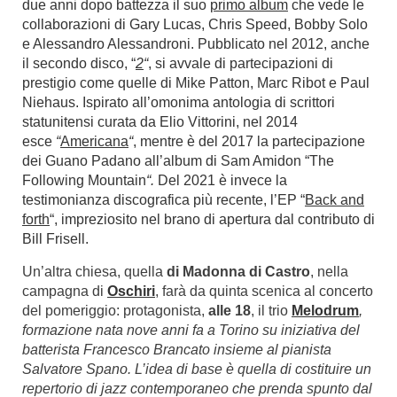
due anni dopo battezza il suo
primo album
che vede le
collaborazioni di Gary Lucas, Chris Speed, Bobby Solo
e Alessandro Alessandroni. Pubblicato nel 2012, anche
il secondo disco, “
2
“
, si avvale di partecipazioni di
prestigio come quelle di Mike Patton, Marc Ribot e Paul
Niehaus. Ispirato all’omonima antologia di scrittori
statunitensi curata da Elio Vittorini, nel 2014
esce
“
Americana
“
, mentre è del 2017 la partecipazione
dei Guano Padano all’album di Sam Amidon “The
Following Mountain
“.
Del 2021 è invece la
testimonianza discografica più recente, l’EP “
Back and
forth
“, impreziosito nel brano di apertura dal contributo di
Bill Frisell.
Un’altra chiesa, quella
di Madonna di Castro
, nella
campagna di
Oschiri
, farà da quinta scenica al concerto
del pomeriggio: protagonista,
alle 18
, il trio
Melodrum
,
formazione nata nove anni fa a Torino su iniziativa del
batterista Francesco Brancato insieme al pianista
Salvatore Spano. L’idea di base è quella di costituire un
repertorio di jazz contemporaneo che prenda spunto dal