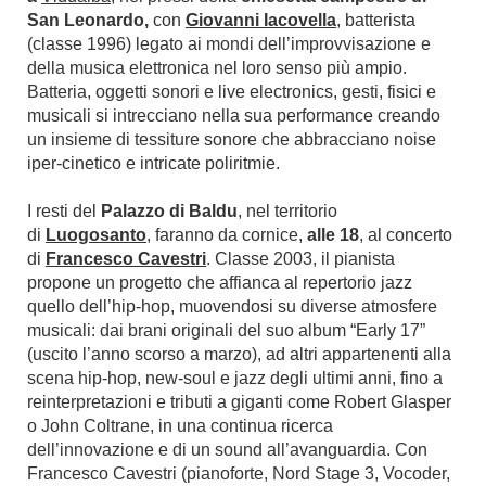
San Leonardo,
con
Giovanni Iacovella
, batterista
(classe 1996) legato ai mondi dell’improvvisazione e
della musica elettronica nel loro senso più ampio.
Batteria, oggetti sonori e live electronics, gesti, fisici e
musicali si intrecciano nella sua performance creando
un insieme di tessiture sonore che abbracciano noise
iper-cinetico e intricate poliritmie.
I resti del
Palazzo di Baldu
, nel territorio
di
Luogosanto
, faranno da cornice,
alle 18
, al concerto
di
Francesco Cavestri
. Classe 2003, il pianista
propone un progetto che affianca al repertorio jazz
quello dell’hip-hop, muovendosi su diverse atmosfere
musicali: dai brani originali del suo album “Early 17”
(uscito l’anno scorso a marzo), ad altri appartenenti alla
scena hip-hop, new-soul e jazz degli ultimi anni, fino a
reinterpretazioni e tributi a giganti come Robert Glasper
o John Coltrane, in una continua ricerca
dell’innovazione e di un sound all’avanguardia. Con
Francesco Cavestri (pianoforte, Nord Stage 3, Vocoder,