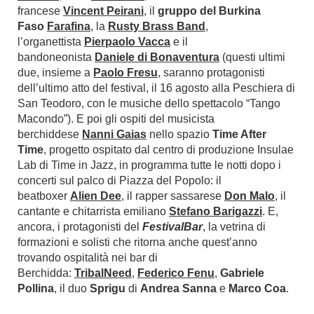
francese
Vincent Peirani
, il
gruppo
del Burkina
Faso
Farafina
, la
Rusty Brass Band
,
l’organettista
Pierpaolo Vacca
e il
bandoneonista
Daniele di Bonaventura
(questi ultimi
due, insieme a
Paolo Fresu
, saranno protagonisti
dell’ultimo atto del festival, il 16 agosto alla Peschiera di
San Teodoro, con le musiche dello spettacolo “Tango
Macondo”). E poi gli ospiti del musicista
berchiddese
Nanni Gaias
nello spazio
Time After
Time
, progetto ospitato dal centro di produzione Insulae
Lab di Time in Jazz, in programma tutte le notti dopo i
concerti sul palco di Piazza del Popolo: il
beatboxer
Alien Dee
, il rapper sassarese
Don Malo
, il
cantante e chitarrista emiliano
Stefano Barigazzi
. E,
ancora, i protagonisti del
FestivalBar
, la vetrina di
formazioni e solisti che ritorna anche quest’anno
trovando ospitalità nei bar di
Berchidda:
TribalNeed
,
Federico Fenu
,
Gabriele
Pollina
, il duo
Sprigu
di
Andrea Sanna
e
Marco Coa
.