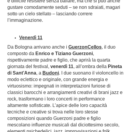
è difficile resistere senza ballare, ma che si può anche
gustare comodamente seduti – se non sdraiati, magari
sotto un cielo stellato – lasciando correre
l’immaginazione.
Venerdì 11
Da Bologna arrivano anche i
GuerzonCellos
, il duo
composto da
Enrico e Tiziano Guerzoni
,
rispettivamente padre e figlio, che aprirà la quarta
giornata del festival,
venerdì 11
, all’ombra della
Pineta
di Sant’Anna
, a
Budoni
. I due suonano il violoncello in
modo eclettico e originale, con grande energia e
virtuosismo: impegnati in interpretazioni furiose di
classici barocchi e arrangiamenti creativi di brani jazz e
rock, trasformano i loro concerti in performance
altamente sofisticate. L’apice delle loro capacità
tecniche e creative si trova nelle loro stesse
composizioni quando Guerzoni padre e figlio
mescolano influenze musicali dal diciottesimo secolo,
elementi psichedelici, jazz, improvvisazioni e folk