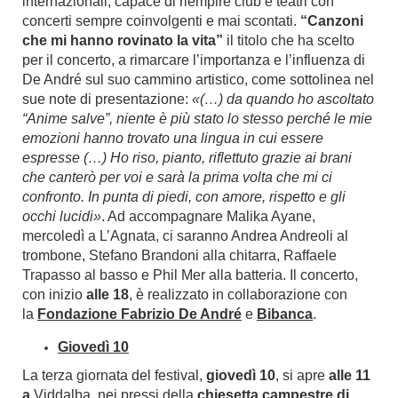
internazionali, capace di riempire club e teatri con
concerti sempre coinvolgenti e mai scontati.
“Canzoni
che mi hanno rovinato la vita”
il titolo che ha scelto
per il concerto, a rimarcare l’importanza e l’influenza di
De André sul suo cammino artistico, come sottolinea nel
sue note di presentazione:
«(…) da quando ho ascoltato
“Anime salve”, niente è più stato lo stesso perché le mie
emozioni hanno trovato una lingua in cui essere
espresse (…) Ho riso, pianto, riflettuto grazie ai brani
che canterò per voi e sarà la prima volta che mi ci
confronto. In punta di piedi, con amore, rispetto e gli
occhi lucidi»
. Ad accompagnare Malika Ayane,
mercoledì a L’Agnata, ci saranno Andrea Andreoli al
trombone, Stefano Brandoni alla chitarra, Raffaele
Trapasso al basso e Phil Mer alla batteria. Il concerto,
con inizio
alle 18
, è realizzato in collaborazione con
la
Fondazione Fabrizio De André
e
Bibanca
.
Giovedì 10
La terza giornata del festival,
giovedì 10
, si apre
alle 11
a
Viddalba
, nei pressi della
chiesetta campestre di