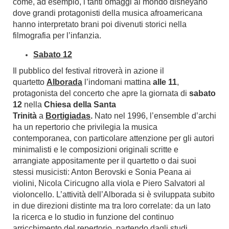
come, ad esempio, i tanti omaggi al mondo disneyano
dove grandi protagonisti della musica afroamericana
hanno interpretato brani poi divenuti storici nella
filmografia per l’infanzia.
Sabato 12
Il pubblico del festival ritroverà in azione il
quartetto
Alborada
l’indomani mattina
alle 11
,
protagonista del concerto che apre la giornata di
sabato
12
nella
Chiesa della Santa
Trinità
a
Bortigiadas
.
Nato nel 1996, l’ensemble d’archi
ha un repertorio che privilegia la musica
contemporanea, con particolare attenzione per gli autori
minimalisti e le composizioni originali scritte e
arrangiate appositamente per il quartetto o dai suoi
stessi musicisti: Anton Berovski e Sonia Peana ai
violini, Nicola Ciricugno alla viola e Piero Salvatori al
violoncello. L’attività dell’Alborada si è sviluppata subito
in due direzioni distinte ma tra loro correlate: da un lato
la ricerca e lo studio in funzione del continuo
arricchimento del repertorio, partendo dagli studi