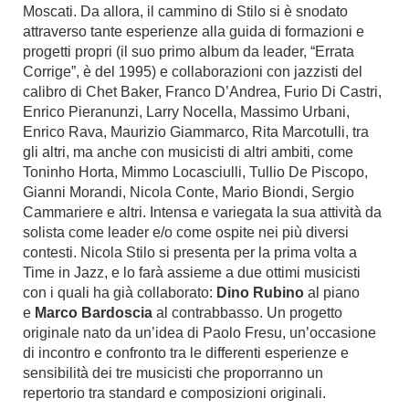
Moscati. Da allora, il cammino di Stilo si è snodato
attraverso tante esperienze alla guida di formazioni e
progetti propri (il suo primo album da leader, “Errata
Corrige”, è del 1995) e collaborazioni con jazzisti del
calibro di Chet Baker, Franco D’Andrea, Furio Di Castri,
Enrico Pieranunzi, Larry Nocella, Massimo Urbani,
Enrico Rava, Maurizio Giammarco, Rita Marcotulli, tra
gli altri, ma anche con musicisti di altri ambiti, come
Toninho Horta, Mimmo Locasciulli, Tullio De Piscopo,
Gianni Morandi, Nicola Conte, Mario Biondi, Sergio
Cammariere e altri. Intensa e variegata la sua attività da
solista come leader e/o come ospite nei più diversi
contesti. Nicola Stilo si presenta per la prima volta a
Time in Jazz, e lo farà assieme a due ottimi musicisti
con i quali ha già collaborato:
Dino Rubino
al piano
e
Marco Bardoscia
al contrabbasso. Un progetto
originale nato da un’idea di Paolo Fresu, un’occasione
di incontro e confronto tra le differenti esperienze e
sensibilità dei tre musicisti che proporranno un
repertorio tra standard e composizioni originali.