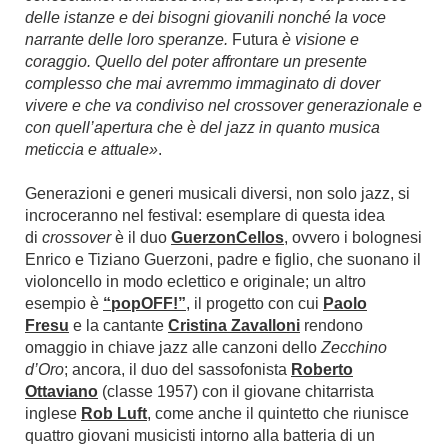
delle istanze e dei bisogni giovanili nonché la voce
narrante delle loro speranze.
Futura
è visione e
coraggio. Quello del poter affrontare un presente
complesso che mai avremmo immaginato di dover
vivere e che va condiviso nel crossover generazionale e
con quell’apertura che è del jazz in quanto musica
meticcia e attuale»
.
Generazioni e generi musicali diversi, non solo jazz, si
incroceranno nel festival: esemplare di questa idea
di
crossover
è il duo
GuerzonCellos
, ovvero i bolognesi
Enrico e Tiziano Guerzoni, padre e figlio, che suonano il
violoncello in modo eclettico e originale; un altro
esempio è
“popOFF!”
, il progetto con cui
Paolo
Fresu
e la cantante
Cristina Zavalloni
rendono
omaggio in chiave jazz alle canzoni dello
Zecchino
d’Oro
; ancora, il duo del sassofonista
Roberto
Ottaviano
(classe 1957) con il giovane chitarrista
inglese
Rob Luft
, come anche il quintetto che riunisce
quattro giovani musicisti intorno alla batteria di un