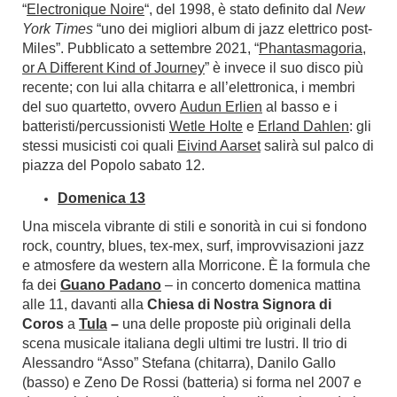
“
Electronique Noire
“, del 1998, è stato definito dal
New
York Times
“uno dei migliori album di jazz elettrico post-
Miles”. Pubblicato a settembre 2021, “
Phantasmagoria,
or A Different Kind of Journey
” è invece il suo disco più
recente; con lui alla chitarra e all’elettronica, i membri
del suo quartetto, ovvero
Audun Erlien
al basso e i
batteristi/percussionisti
Wetle Holte
e
Erland Dahlen
: gli
stessi musicisti coi quali
Eivind Aarset
salirà sul palco di
piazza del Popolo sabato 12.
Domenica 13
Una miscela vibrante di stili e sonorità in cui si fondono
rock, country, blues, tex-mex, surf, improvvisazioni jazz
e atmosfere da western alla Morricone. È la formula che
fa dei
Guano Padano
– in concerto domenica mattina
alle 11, davanti alla
Chiesa di Nostra Signora di
Coros
a
Tula
–
una delle proposte più originali della
scena musicale italiana degli ultimi tre lustri. Il trio di
Alessandro “Asso” Stefana (chitarra), Danilo Gallo
(basso) e Zeno De Rossi (batteria) si forma nel 2007 e