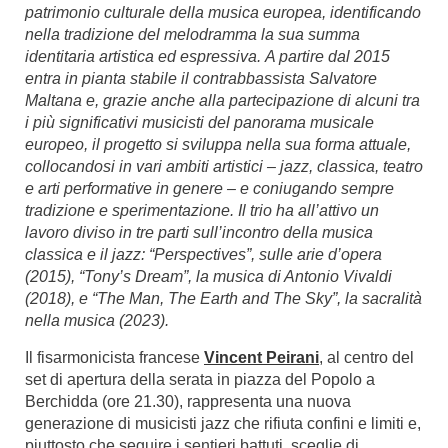
patrimonio culturale della musica europea, identificando
nella tradizione del melodramma la sua summa
identitaria artistica ed espressiva.
A partire dal 2015
entra in pianta stabile il contrabbassista Salvatore
Maltana e, grazie anche alla partecipazione di alcuni tra
i più significativi musicisti del panorama musicale
europeo, il progetto si sviluppa nella sua forma attuale,
collocandosi in vari ambiti artistici – jazz, classica, teatro
e arti performative in genere – e coniugando sempre
tradizione e sperimentazione.
Il trio ha all’attivo un
lavoro diviso in tre parti sull’incontro della musica
classica e il jazz: “Perspectives”, sulle arie d’opera
(2015), “Tony’s Dream”, la musica di Antonio Vivaldi
(2018), e “The Man, The Earth and The Sky”, la sacralità
nella musica (2023).
Il fisarmonicista francese
Vincent Peirani
, al centro del
set di apertura della serata in piazza del Popolo a
Berchidda (ore 21.30), rappresenta una nuova
generazione di musicisti jazz che rifiuta confini e limiti e,
piuttosto che seguire i sentieri battuti, sceglie di