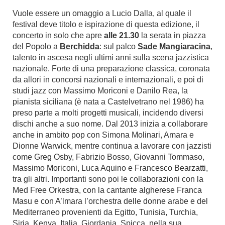
Vuole essere un omaggio a Lucio Dalla, al quale il
festival deve titolo e ispirazione di questa edizione, il
concerto in solo che apre
alle 21.30
la serata in piazza
del Popolo a
Berchidda
: sul palco
Sade Mangiaracina
,
talento in ascesa negli ultimi anni sulla scena jazzistica
nazionale. Forte di una preparazione classica, coronata
da allori in concorsi nazionali e internazionali, e poi di
studi jazz con Massimo Moriconi e Danilo Rea, la
pianista siciliana (è nata a Castelvetrano nel 1986) ha
preso parte a molti progetti musicali, incidendo diversi
dischi anche a suo nome. Dal 2013 inizia a collaborare
anche in ambito pop con Simona Molinari, Amara e
Dionne Warwick, mentre continua a lavorare con jazzisti
come Greg Osby, Fabrizio Bosso, Giovanni Tommaso,
Massimo Moriconi, Luca Aquino e Francesco Bearzatti,
tra gli altri. Importanti sono poi le collaborazioni con la
Med Free Orkestra, con la cantante algherese Franca
Masu e con A’lmara l’orchestra delle donne arabe e del
Mediterraneo provenienti da Egitto, Tunisia, Turchia,
Siria, Kenya, Italia, Giordania. Spicca, nella sua