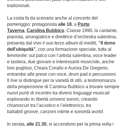
tradizionali.
La costa fa da scenario anche al concerto del
pomeriggio: protagonista
alle 18
, a
Porto
Taverna
,
Carolina Bubbico
.
Classe 1990, la cantante,
pianista, arrangiatrice e direttrice d’orchestra salentina,
presenta dal vivo il suo terzo album di inediti,
“Il dono
dell’ubiquità”
, con una formazione speciale, tutta al
femminile: sul palco con l’artista salentina, voce leader
e tastiera, due giovani e interessanti musiciste, anche
loro pugliesi, Chiara Corallo e Aurora De Gregorio,
entrambe alle prese con voce, drum pad e percussioni.
Il
live
si distingue per la varietà di stili, a testimonianza
della propensione di Carolina Bubbico a trovare sempre
nuovi punti di incontro tra diversi linguaggi musicali
esplorando in libertà universi sonori, creando
chiaroscuri tra l’acustico e l’elettronico, tra
ballabili
groove
, canzoni intime e sonorità
world
.
In serata,
alle 21.30
, si accendono per la prima volta i