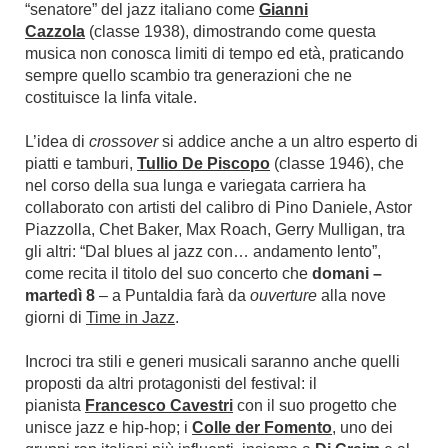
“senatore” del jazz italiano come
Gianni
Cazzola
(classe 1938), dimostrando come questa
musica non conosca limiti di tempo ed età, praticando
sempre quello scambio tra generazioni che ne
costituisce la linfa vitale.
L’idea di
crossover
si addice anche a un altro esperto di
piatti e tamburi,
Tullio De Piscopo
(classe 1946), che
nel corso della sua lunga e variegata carriera ha
collaborato con artisti del calibro di Pino Daniele, Astor
Piazzolla, Chet Baker, Max Roach, Gerry Mulligan, tra
gli altri: “Dal blues al jazz con… andamento lento”,
come recita il titolo del suo concerto che
domani –
martedì 8
– a Puntaldia farà da
ouverture
alla nove
giorni di
Time in Jazz
.
Incroci tra stili e generi musicali saranno anche quelli
proposti da altri protagonisti del festival: il
pianista
Francesco Cavestri
con il suo progetto che
unisce jazz e hip-hop; i
Colle der Fomento
, uno dei