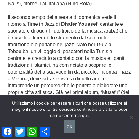
Nails), ritornelli all’italiana (Nino Rota).
Il secondo tempo della serata di domenica vede il
ritorno a Time in Jazz di
Dhafer Youssef
, cantante e
suonatore di oud (il liuto tipico della musica araba) che
è riuscito a liberare lo strumento dal suo ruolo
tradizionale e portarlo nel jazz. Nato nel 1967 a
Teboulba, un villaggio di pescatori nella Tunisia
centrale, e cresciuto a contatto con la musica e i canti
tradizionali islamici, ha cominciato a scoprire le
potenzialità della sua voce fin da piccolo. Incontra il jazz
a Vienna, dove si trasferisce a diciotto anni e
intraprende un percorso che lo porterà a elaborare una
propria cifra stilistica. Già nei primi album, “Musafir” (del
1996) e “Malak” (1999), si apprezza la sua straordinaria
Utilizziamo i cookie per essere sicuri che possa utilizzare al
capacità di sganciare l’oud dal suo ruolo più
meglio il nostro sito. Se desidera continuare a visitarlo puoi
tradizionale per connetterlo ad altri generi musicali
darne conferma qui.
contemporanei e di coniugare in modo originale musica
araba e jazz; una miscela che si arricchisce di altri suoni
OK
Facebook
Twitter
WhatsApp
Condividi
e colori con l’introduzione dell’elettronica negli album