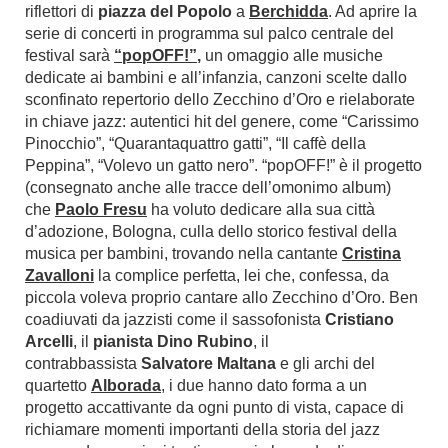
riflettori di
piazza del Popolo
a
Berchidda
. Ad aprire la
serie di concerti in programma sul palco centrale del
festival sarà
“popOFF!”
,
un omaggio alle musiche
dedicate ai bambini e all’infanzia, canzoni scelte dallo
sconfinato repertorio dello Zecchino d’Oro e rielaborate
in chiave jazz: autentici hit del genere, come “Carissimo
Pinocchio”, “Quarantaquattro gatti”, “Il caffè della
Peppina”, “Volevo un gatto nero”. “popOFF!” è il progetto
(consegnato anche alle tracce dell’omonimo album)
che
Paolo Fresu
ha voluto dedicare alla sua città
d’adozione, Bologna, culla dello storico festival della
musica per bambini, trovando nella cantante
Cristina
Zavalloni
la complice perfetta, lei che, confessa, da
piccola voleva proprio cantare allo Zecchino d’Oro. Ben
coadiuvati da jazzisti come il sassofonista
Cristiano
Arcelli
, il
pianista
Dino Rubino
, il
contrabbassista
Salvatore Maltana
e gli archi del
quartetto
Alborada
, i due hanno dato forma a un
progetto accattivante da ogni punto di vista, capace di
richiamare momenti importanti della storia del jazz