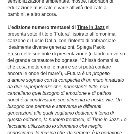
sensibilizzazione ambientale, mostre, laboratori di
educazione musicale e varie attività dedicate ai
bambini, e altro ancora.
L’edizione numero trentasei di
Time in Jazz
si
presenta sotto il titolo “Futura”, ispirato all’omonima
canzone di Lucio Dalla, con l’intento di abbracciare
idealmente diverse generazioni. Spiega
Paolo
Fresu
nelle sue note di presentazione (citando un verso
del grande cantautore bolognese: “Chissà domani su
che cosa metteremo le mani e se si potrà contare
ancora le onde del mare”), «Futura
è un progetto
d’amore sognato con la complicità di un muro innalzato
da due superpotenze che, nonostante tutto, non
cancellano quel bisogno di emozione e di pathos
nonché di condivisione che alimenta le nostre vite. Un
bisogno che permea e attraversa le differenti
generazioni alle quali vogliamo dedicare il tema di
questa edizione, la numero trentasei, di Time in Jazz. Lo
facciamo utilizzando lo strumento che meglio
conosciamo: la musica che, da sempre, è la portavoce