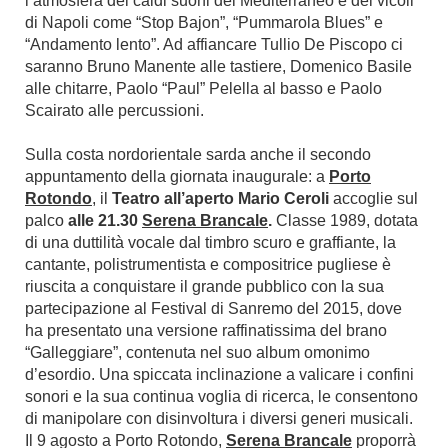
l’atmosfera dei caldi suoni del Mediterraneo e dei vicoli
di Napoli come “Stop Bajon”, “Pummarola Blues” e
“Andamento lento”. Ad affiancare Tullio De Piscopo ci
saranno Bruno Manente alle tastiere, Domenico Basile
alle chitarre, Paolo “Paul” Pelella al basso e Paolo
Scairato alle percussioni.
Sulla costa nordorientale sarda anche il secondo
appuntamento della giornata inaugurale: a
Porto
Rotondo
, il
Teatro all’aperto Mario Ceroli
accoglie sul
palco
alle 21.30
Serena Brancale
.
Classe 1989, dotata
di una duttilità vocale dal timbro scuro e graffiante, la
cantante, polistrumentista e compositrice pugliese è
riuscita a conquistare il grande pubblico con la sua
partecipazione al Festival di Sanremo del 2015, dove
ha presentato una versione raffinatissima del brano
“Galleggiare”, contenuta nel suo album omonimo
d’esordio. Una spiccata inclinazione a valicare i confini
sonori e la sua continua voglia di ricerca, le consentono
di manipolare con disinvoltura i diversi generi musicali.
Il 9 agosto a Porto Rotondo,
Serena Brancale
proporrà