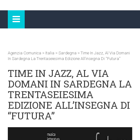
Agenzia Comunica
>
Italia
>
Sardegna
>
Time In Jazz, Al Via Domani
In Sardegna La Trentaseiesima Edizione All’insegna Di “Futura”
TIME IN JAZZ, AL VIA
DOMANI IN SARDEGNA LA
TRENTASEIESIMA
EDIZIONE ALL’INSEGNA DI
“FUTURA”