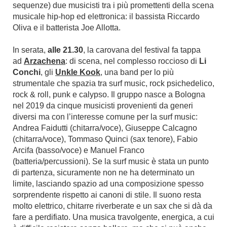
sequenze) due musicisti tra i più promettenti della scena
musicale hip-hop ed elettronica: il bassista Riccardo
Oliva e il batterista Joe Allotta.
In serata,
alle 21.30
, la carovana del festival fa tappa
ad
Arzachena
: di scena, nel complesso roccioso di
Li
Conchi
, gli
Unkle Kook
, una band per lo più
strumentale che spazia tra surf music, rock psichedelico,
rock & roll, punk e calypso. Il gruppo nasce a Bologna
nel 2019 da cinque musicisti provenienti da generi
diversi ma con l’interesse comune per la surf music:
Andrea Faidutti (chitarra/voce), Giuseppe Calcagno
(chitarra/voce), Tommaso Quinci (sax tenore), Fabio
Arcifa (basso/voce) e Manuel Franco
(batteria/percussioni). Se la surf music è stata un punto
di partenza, sicuramente non ne ha determinato un
limite, lasciando spazio ad una composizione spesso
sorprendente rispetto ai canoni di stile. Il suono resta
molto elettrico, chitarre riverberate e un sax che si dà da
fare a perdifiato. Una musica travolgente, energica, a cui