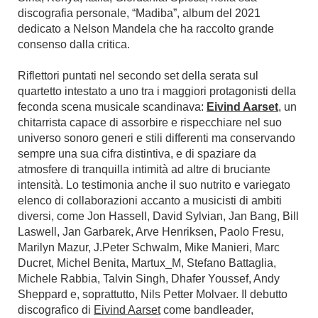
discografia personale, “Madiba”, album del 2021
dedicato a Nelson Mandela che ha raccolto grande
consenso dalla critica.
Riflettori puntati nel secondo set della serata sul
quartetto intestato a uno tra i maggiori protagonisti della
feconda scena musicale scandinava:
Eivind Aarset
, un
chitarrista capace di assorbire e rispecchiare nel suo
universo sonoro generi e stili differenti ma conservando
sempre una sua cifra distintiva, e di spaziare da
atmosfere di tranquilla intimità ad altre di bruciante
intensità. Lo testimonia anche il suo nutrito e variegato
elenco di collaborazioni accanto a musicisti di ambiti
diversi, come Jon Hassell, David Sylvian, Jan Bang, Bill
Laswell, Jan Garbarek, Arve Henriksen, Paolo Fresu,
Marilyn Mazur, J.Peter Schwalm, Mike Manieri, Marc
Ducret, Michel Benita, Martux_M, Stefano Battaglia,
Michele Rabbia, Talvin Singh, Dhafer Youssef, Andy
Sheppard e, soprattutto, Nils Petter Molvaer. Il debutto
discografico di
Eivind Aarset
come bandleader,