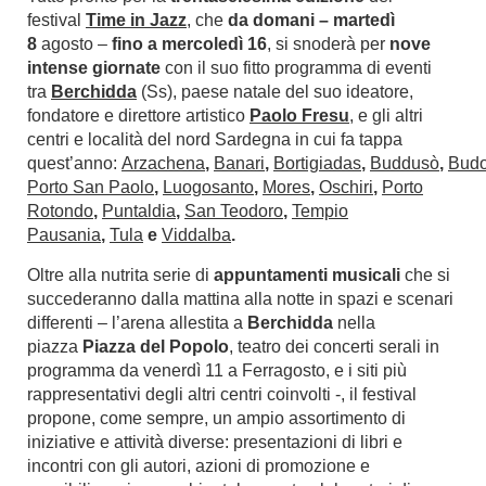
festival
Time in Jazz
, che
da domani – martedì
8
agosto –
fino a mercoledì 16
, si snoderà per
nove
intense giornate
con il suo fitto programma di eventi
tra
Berchidda
(Ss), paese natale del suo ideatore,
fondatore e direttore artistico
Paolo Fresu
, e gli altri
centri e località del nord Sardegna in cui fa tappa
quest’anno:
Arzachena
,
Banari
,
Bortigiadas
,
Buddusò
,
Budo
Porto San Paolo
,
Luogosanto
,
Mores
,
Oschiri
,
Porto
Rotondo
,
Puntaldia
,
San Teodoro
,
Tempio
Pausania
,
Tula
e
Viddalba
.
Oltre alla nutrita serie di
appuntamenti musicali
che si
succederanno dalla mattina alla notte in spazi e scenari
differenti – l’arena allestita a
Berchidda
nella
piazza
Piazza del Popolo
, teatro dei concerti serali in
programma da venerdì 11 a Ferragosto, e i siti più
rappresentativi degli altri centri coinvolti -, il festival
propone, come sempre, un ampio assortimento di
iniziative e attività diverse: presentazioni di libri e
incontri con gli autori, azioni di promozione e