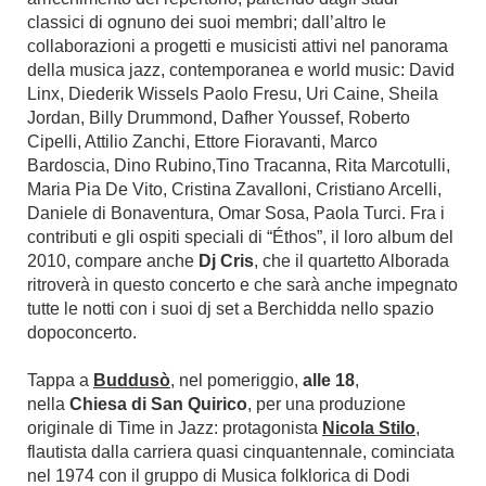
classici di ognuno dei suoi membri; dall’altro le
collaborazioni a progetti e musicisti attivi nel panorama
della musica jazz, contemporanea e world music: David
Linx, Diederik Wissels Paolo Fresu, Uri Caine, Sheila
Jordan, Billy Drummond, Dafher Youssef, Roberto
Cipelli, Attilio Zanchi, Ettore Fioravanti, Marco
Bardoscia, Dino Rubino,Tino Tracanna, Rita Marcotulli,
Maria Pia De Vito, Cristina Zavalloni, Cristiano Arcelli,
Daniele di Bonaventura, Omar Sosa, Paola Turci. Fra i
contributi e gli ospiti speciali di “Éthos”, il loro album del
2010, compare anche
Dj Cris
, che il quartetto Alborada
ritroverà in questo concerto e che sarà anche impegnato
tutte le notti con i suoi dj set a Berchidda nello spazio
dopoconcerto.
Tappa a
Buddusò
, nel pomeriggio,
alle 18
,
nella
Chiesa
di San Quirico
, per una produzione
originale di Time in Jazz: protagonista
Nicola Stilo
,
flautista dalla carriera quasi cinquantennale, cominciata
nel 1974 con il gruppo di Musica folklorica di Dodi