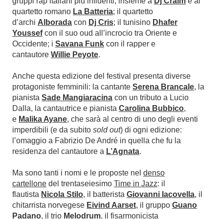
gruppi rap italiani più influenti, insieme a
Dj Craim
e al
quartetto romano
La Batteria
; il quartetto
d’archi
Alborada
con
Dj Cris
; il tunisino
Dhafer
Youssef
con il suo oud all’incrocio tra Oriente e
Occidente; i
Savana Funk
con il rapper e
cantautore
Willie Peyote
.
Anche questa edizione del festival presenta diverse
protagoniste femminili: la cantante
Serena Brancale
, la
pianista
Sade Mangiaracina
con un tributo a Lucio
Dalla, la cantautrice e pianista
Carolina Bubbico
,
e
Malika Ayane
, che sarà al centro di uno degli eventi
imperdibili (e da subito
sold out
) di ogni edizione:
l’omaggio a Fabrizio De André in quella che fu la
residenza del cantautore a
L’Agnata
.
Ma sono tanti i nomi e le proposte nel
denso
cartellone
del trentaseiesimo
Time in Jazz
: il
flautista
Nicola Stilo
, il batterista
Giovanni Iacovella
, il
chitarrista norvegese
Eivind Aarset
, il gruppo
Guano
Padano
, il trio
Melodrum
, il fisarmonicista