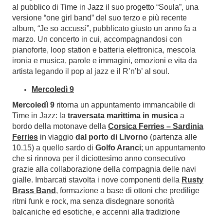
al pubblico di Time in Jazz il suo progetto “Soula”, una
versione “one girl band” del suo terzo e più recente
album, “Je so accussì”, pubblicato giusto un anno fa a
marzo. Un concerto in cui, accompagnandosi con
pianoforte, loop station e batteria elettronica, mescola
ironia e musica, parole e immagini, emozioni e vita da
artista legando il pop al jazz e il R’n’b’ al soul.
Mercoledì 9
Mercoledì 9
ritorna un appuntamento immancabile di
Time in Jazz: la
traversata marittima in musica
a
bordo della motonave della
Corsica Ferries – Sardinia
Ferries
in viaggio
dal porto di Livorno
(partenza alle
10.15) a quello sardo di
Golfo Aranci
; un appuntamento
che si rinnova per il diciottesimo anno consecutivo
grazie alla collaborazione della compagnia delle navi
gialle. Imbarcati stavolta i nove componenti della
Rusty
Brass Band
, formazione a base di ottoni che predilige
ritmi funk e rock, ma senza disdegnare sonorità
balcaniche ed esotiche, e accenni alla tradizione