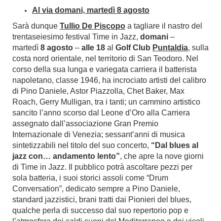
Al via domani, martedì 8 agosto
Sarà dunque
Tullio De Piscopo
a tagliare il nastro del
trentaseiesimo festival Time in Jazz,
domani
–
martedì
8 agosto
–
alle 18
al
Golf Club
Puntaldia
, sulla
costa nord orientale, nel territorio di San Teodoro. Nel
corso della sua lunga e variegata carriera il batterista
napoletano, classe 1946, ha incrociato artisti del calibro
di Pino Daniele, Astor Piazzolla, Chet Baker, Max
Roach, Gerry Mulligan, tra i tanti; un cammino artistico
sancito l’anno scorso dal Leone d’Oro alla Carriera
assegnato dall’associazione Gran Premio
Internazionale di Venezia; sessant’anni di musica
sintetizzabili nel titolo del suo concerto,
“Dal blues al
jazz con… andamento lento”
, che apre la nove giorni
di Time in Jazz. Il pubblico potrà ascoltare pezzi per
sola batteria, i suoi storici assoli come “Drum
Conversation”, dedicato sempre a Pino Daniele,
standard jazzistici, brani tratti dai Pionieri del blues,
qualche perla di successo dal suo repertorio pop e