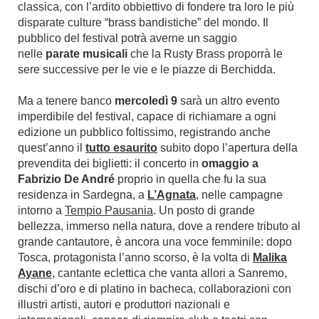
classica, con l’ardito obbiettivo di fondere tra loro le più
disparate culture “brass bandistiche” del mondo. Il
pubblico del festival potrà averne un saggio
nelle
parate musicali
che la Rusty Brass proporrà le
sere successive
per le vie e le piazze di Berchidda.
Ma a tenere banco
mercoledì 9
sarà un altro evento
imperdibile del festival, capace di richiamare a ogni
edizione un pubblico foltissimo, registrando anche
quest’anno il
tutto esaurito
subito dopo l’apertura della
prevendita dei biglietti: il concerto in
omaggio a
Fabrizio De André
proprio in quella che fu la sua
residenza in Sardegna, a
L’Agnata
, nelle campagne
intorno a
Tempio Pausania
. Un posto di grande
bellezza, immerso nella natura, dove a rendere tributo al
grande cantautore, è ancora una voce femminile: dopo
Tosca, protagonista l’anno scorso, è la volta di
Malika
Ayane
, cantante eclettica che vanta allori a Sanremo,
dischi d’oro e di platino in bacheca, collaborazioni con
illustri artisti, autori e produttori nazionali e